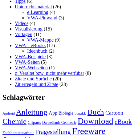
Tipps
(6)
Unterrichtsmaterial
(26)
e-Learning
(4)
VWA-Pinwand
(3)
Videos
(4)
Visualisierung
(15)
Vorlagen
(11)
VWA-Mappe
(9)
VWA – eBooks
(17)
Ideenbuch
(2)
VWA-Beispiele
(3)
VWA-Seiten
(5)
VWA-Webseiten
(1)
z_Veraltet bzw. nicht mehr verfübar
(8)
Zitate und Sprüche
(20)
Zitierregeln und Zitate
(28)
Schlagwörter
Anleitung
Buch
Cartoon
App
Biologie
bmukk
Android
Download
Chemie
eBook
Cliparts
Darstellende Geometrie
Freeware
Fragestellung
Fachbereichsarbeit