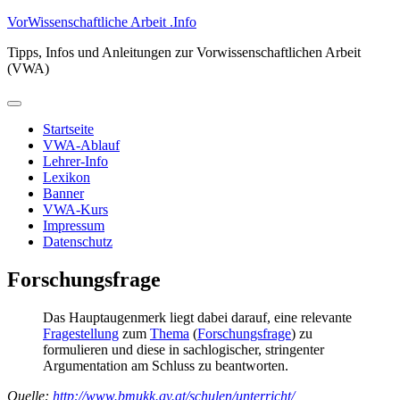
Zum
VorWissenschaftliche Arbeit .Info
Inhalt
Tipps, Infos und Anleitungen zur Vorwissenschaftlichen Arbeit
springen
(VWA)
Primäres
Menü
Startseite
VWA-Ablauf
Lehrer-Info
Lexikon
Banner
VWA-Kurs
Impressum
Datenschutz
Forschungsfrage
Das Hauptaugenmerk liegt dabei darauf, eine relevante
Fragestellung
zum
Thema
(
Forschungsfrage
) zu
formulieren und diese in sachlogischer, stringenter
Argumentation am Schluss zu beantworten.
Quelle:
http://www.bmukk.gv.at/schulen/unterricht/