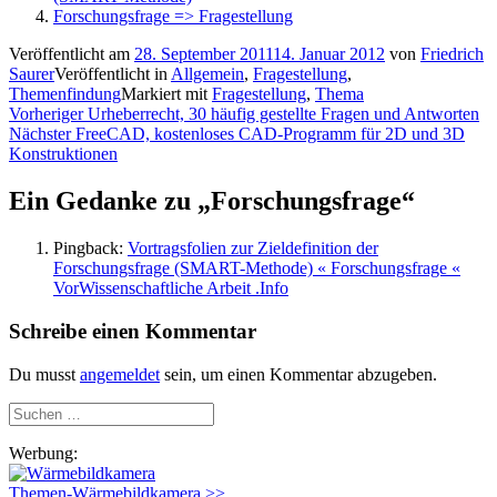
Forschungsfrage => Fragestellung
Veröffentlicht am
28. September 2011
14. Januar 2012
von
Friedrich
Saurer
Veröffentlicht in
Allgemein
,
Fragestellung
,
Themenfindung
Markiert mit
Fragestellung
,
Thema
Beitragsnavigation
Vorheriger
Vorheriger
Urheberrecht, 30 häufig gestellte Fragen und Antworten
Nächster
Beitrag:
Nächster
FreeCAD, kostenloses CAD-Programm für 2D und 3D
Beitrag:
Konstruktionen
Ein Gedanke zu „
Forschungsfrage
“
Pingback:
Vortragsfolien zur Zieldefinition der
Forschungsfrage (SMART-Methode) « Forschungsfrage «
VorWissenschaftliche Arbeit .Info
Schreibe einen Kommentar
Du musst
angemeldet
sein, um einen Kommentar abzugeben.
Suchen
nach:
Werbung:
Themen-Wärmebildkamera >>