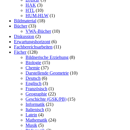
HAK
(3)
HTL
(10)
HUM-HLW
(1)
Bildmaterial
(18)
Bücher
(33)
VWA-Bücher
(10)
Diskussion
(2)
Erwartungshorizont
(6)
Fachbereichsarbeiten
(11)
Fächer
(128)
Bildnerische Erziehung
(8)
Biologie
(15)
Chemie
(37)
Darstellende Geometrie
(10)
Deutsch
(6)
Englisch
(3)
Französisch
(1)
Geographie
(22)
Geschichte (GSK/PB)
(15)
Informatik
(21)
Italienisch
(1)
Latein
(4)
Mathematik
(24)
Musik
(5)