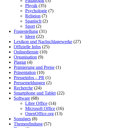
Pädagogik
(3)
Physik
(35)
Psychologie
(7)
Religion
(7)
Spanisch
(2)
Sport
(2)
Fragestellung
(31)
Ideen
(22)
Lexikon und Nachschlagewerke
(27)
Offizielle Infos
(25)
Onlinedienste
(10)
Organisation
(9)
Plagiat
(4)
Prämierung und Preise
(1)
Präsentation
(10)
Presseinfos – PR
(1)
Pressemeldungen
(2)
Recherche
(24)
Smartphone und Tablet
(22)
Software
(68)
Libre Office
(14)
Microsoft Office
(16)
OpenOffice.org
(13)
Sonstiges
(8)
Themenfindung
(57)