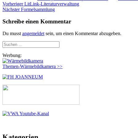
Beitragsnavigation
Vorheriger
Vorheriger
LitLink-Literaturverwaltung
Nächster
Beitrag:
Nächster
Formelsammlung
Beitrag:
Schreibe einen Kommentar
Du musst
angemeldet
sein, um einen Kommentar abzugeben.
Suchen
nach:
Werbung:
Themen-Wärmebildkamera >>
Kategorien