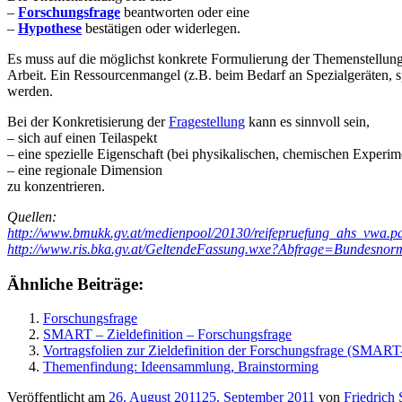
–
Forschungsfrage
beantworten oder eine
–
Hypothese
bestätigen oder widerlegen.
Es muss auf die möglichst konkrete Formulierung der Themenstellung
Arbeit. Ein Ressourcenmangel (z.B. beim Bedarf an Spezialgeräten, s
werden.
Bei der Konkretisierung der
Fragestellung
kann es sinnvoll sein,
– sich auf einen Teilaspekt
– eine spezielle Eigenschaft (bei physikalischen, chemischen Experim
– eine regionale Dimension
zu konzentrieren.
Quellen:
http://www.bmukk.gv.at/medienpool/20130/reifepruefung_ahs_vwa.p
http://www.ris.bka.gv.at/GeltendeFassung.wxe?Abfrage=Bundes
Ähnliche Beiträge:
Forschungsfrage
SMART – Zieldefinition – Forschungsfrage
Vortragsfolien zur Zieldefinition der Forschungsfrage (SMAR
Themenfindung: Ideensammlung, Brainstorming
Veröffentlicht am
26. August 2011
25. September 2011
von
Friedrich 