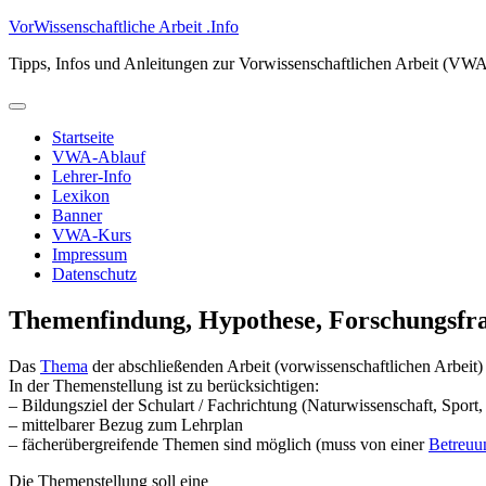
Zum
VorWissenschaftliche Arbeit .Info
Inhalt
Tipps, Infos und Anleitungen zur Vorwissenschaftlichen Arbeit (VW
springen
Primäres
Menü
Startseite
VWA-Ablauf
Lehrer-Info
Lexikon
Banner
VWA-Kurs
Impressum
Datenschutz
Themenfindung, Hypothese, Forschungsfr
Das
Thema
der abschließenden Arbeit (vorwissenschaftlichen Arbe
In der Themenstellung ist zu berücksichtigen:
– Bildungsziel der Schulart / Fachrichtung (Naturwissenschaft, Sport
– mittelbarer Bezug zum Lehrplan
– fächerübergreifende Themen sind möglich (muss von einer
Betreuu
Die Themenstellung soll eine