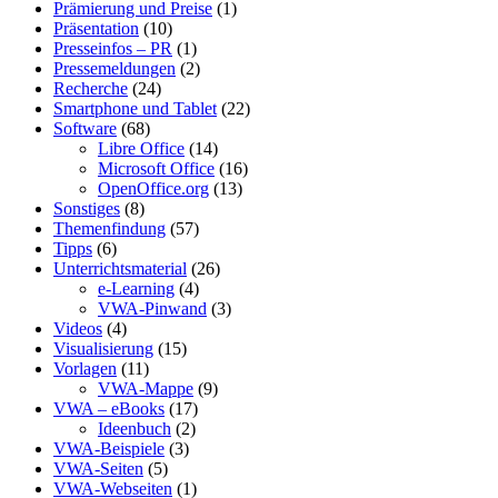
Prämierung und Preise
(1)
Präsentation
(10)
Presseinfos – PR
(1)
Pressemeldungen
(2)
Recherche
(24)
Smartphone und Tablet
(22)
Software
(68)
Libre Office
(14)
Microsoft Office
(16)
OpenOffice.org
(13)
Sonstiges
(8)
Themenfindung
(57)
Tipps
(6)
Unterrichtsmaterial
(26)
e-Learning
(4)
VWA-Pinwand
(3)
Videos
(4)
Visualisierung
(15)
Vorlagen
(11)
VWA-Mappe
(9)
VWA – eBooks
(17)
Ideenbuch
(2)
VWA-Beispiele
(3)
VWA-Seiten
(5)
VWA-Webseiten
(1)