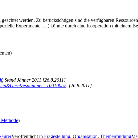
 geachtet werden. Zu berücksichtigen sind die verfügbaren Ressourcen
pezielle Experimente, …) könnte durch eine Kooperation mit einem Betr
enten)
df
, Stand Jänner 2011 [26.8.2011]
normen&Gesetzesnummer=10010057
[26.8.2011]
T-Methode)
Saurer
Veröffentlicht in
Fragestellung
,
Organisation
,
Themenfindung
Mar