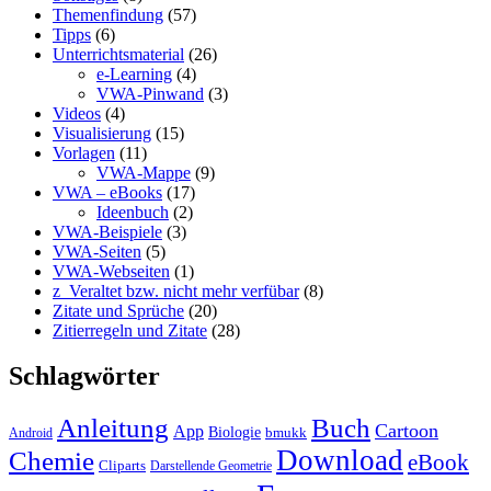
Themenfindung
(57)
Tipps
(6)
Unterrichtsmaterial
(26)
e-Learning
(4)
VWA-Pinwand
(3)
Videos
(4)
Visualisierung
(15)
Vorlagen
(11)
VWA-Mappe
(9)
VWA – eBooks
(17)
Ideenbuch
(2)
VWA-Beispiele
(3)
VWA-Seiten
(5)
VWA-Webseiten
(1)
z_Veraltet bzw. nicht mehr verfübar
(8)
Zitate und Sprüche
(20)
Zitierregeln und Zitate
(28)
Schlagwörter
Anleitung
Buch
Cartoon
App
Biologie
bmukk
Android
Download
Chemie
eBook
Cliparts
Darstellende Geometrie