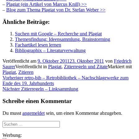
–
Plagiat (ein Artikel von Marcus Knill) >>
–
Blog zum Thema Plagiat von Dr. Stefan Weber >>
Ähnliche Beiträge:
Suchen mit Google – Recherche und Plagiat
Themenfindung: Ideensammlung, Brainstorming
Fachartikel lesen lernen
Bibliographix – Literaturverwaltung
Veröffentlicht am
9. Oktober 2011
23. Oktober 2011
von
Friedrich
Saurer
Veröffentlicht in
Plagiat
,
Zitierregeln und Zitate
Markiert mit
Plagiat
,
Zitieren
Beitragsnavigation
Vorheriger
Vorheriger
retro-bib – Retrobibliothek – Nachschlagewerke zum
Beitrag:
Ende des 19. Jahrhunderts
Nächster
Nächster
Zitierregeln – Linksammlung
Beitrag:
Schreibe einen Kommentar
Du musst
angemeldet
sein, um einen Kommentar abzugeben.
Suchen
nach:
Werbung: