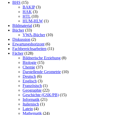
BHS
(15)
BAKIP
(3)
HAK
(3)
HTL
(10)
HUM-HLW
(1)
Bildmaterial
(18)
Bücher
(33)
VWA-Bücher
(10)
Diskussion
(2)
Erwartungshorizont
(6)
Fachbereichsarbeiten
(11)
Fächer
(128)
Bildnerische Erziehung
(8)
Biologie
(15)
Chemie
(37)
Darstellende Geometrie
(10)
Deutsch
(6)
Englisch
(3)
Französisch
(1)
Geographie
(22)
Geschichte (GSK/PB)
(15)
Informatik
(21)
Italienisch
(1)
Latein
(4)
Mathematik
(24)