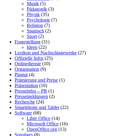
Musik
(5)
Pädagogik
(3)
Physik
(35)
Psychologie
(7)
Religion
(7)
Spanisch
(2)
Sport
(2)
Fragestellung
(31)
Ideen
(22)
Lexikon und Nachschlagewerke
(27)
Offizielle Infos
(25)
Onlinedienste
(10)
Organisation
(9)
Plagiat
(4)
Prämierung und Preise
(1)
Präsentation
(10)
Presseinfos – PR
(1)
Pressemeldungen
(2)
Recherche
(24)
Smartphone und Tablet
(22)
Software
(68)
Libre Office
(14)
Microsoft Office
(16)
OpenOffice.org
(13)
Sonstiges
(8)