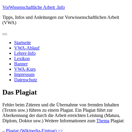
Zum
VorWissenschaftliche Arbeit .Info
Inhalt
Tipps, Infos und Anleitungen zur Vorwissenschaftlichen Arbeit
springen
(VWA)
Primäres
Menü
Startseite
VWA-Ablauf
Lehrer-Info
Lexikon
Banner
VWA-Kurs
Impressum
Datenschutz
Das Plagiat
Fehler beim Zitieren und die Übernahme von fremden Inhalten
(Texten usw.) führen zu einem Plagiat. Ein Plagiat führt zur
Aberkennung der durch die Arbeit erreichten Leistung (Matura,
Diplom, Doktor usw.) Weitere Informationen zum
Thema
Plagiat:
–
Plagiat (Wikipedia-Eintrag) >>