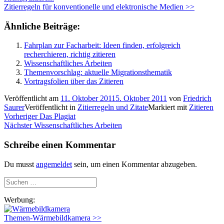
Zitierregeln für konventionelle und elektronische Medien >>
Ähnliche Beiträge:
Fahrplan zur Facharbeit: Ideen finden, erfolgreich
recherchieren, richtig zitieren
Wissenschaftliches Arbeiten
Themenvorschlag: aktuelle Migrationsthematik
Vortragsfolien über das Zitieren
Veröffentlicht am
11. Oktober 2011
5. Oktober 2011
von
Friedrich
Saurer
Veröffentlicht in
Zitierregeln und Zitate
Markiert mit
Zitieren
Beitragsnavigation
Vorheriger
Vorheriger
Das Plagiat
Nächster
Beitrag:
Nächster
Wissenschaftliches Arbeiten
Beitrag:
Schreibe einen Kommentar
Du musst
angemeldet
sein, um einen Kommentar abzugeben.
Suchen
nach:
Werbung:
Themen-Wärmebildkamera >>