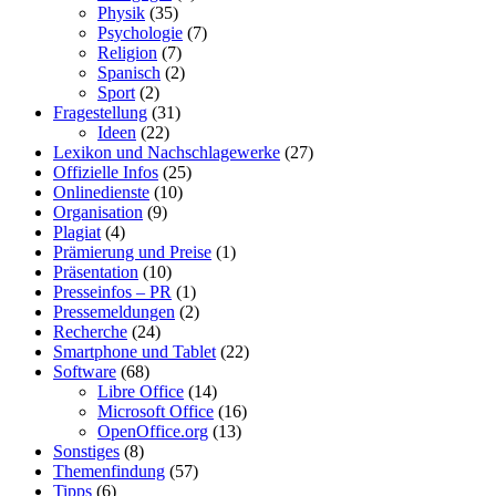
Physik
(35)
Psychologie
(7)
Religion
(7)
Spanisch
(2)
Sport
(2)
Fragestellung
(31)
Ideen
(22)
Lexikon und Nachschlagewerke
(27)
Offizielle Infos
(25)
Onlinedienste
(10)
Organisation
(9)
Plagiat
(4)
Prämierung und Preise
(1)
Präsentation
(10)
Presseinfos – PR
(1)
Pressemeldungen
(2)
Recherche
(24)
Smartphone und Tablet
(22)
Software
(68)
Libre Office
(14)
Microsoft Office
(16)
OpenOffice.org
(13)
Sonstiges
(8)
Themenfindung
(57)
Tipps
(6)