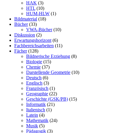
HAK
(3)
HTL
(10)
HUM-HLW
(1)
Bildmaterial
(18)
Bücher
(33)
VWA-Bücher
(10)
Diskussion
(2)
Erwartungshorizont
(6)
Fachbereichsarbeiten
(11)
Fächer
(128)
Bildnerische Erziehung
(8)
Biologie
(15)
Chemie
(37)
Darstellende Geometrie
(10)
Deutsch
(6)
Englisch
(3)
Französisch
(1)
Geographie
(22)
Geschichte (GSK/PB)
(15)
Informatik
(21)
Italienisch
(1)
Latein
(4)
Mathematik
(24)
Musik
(5)
Pädagogik
(3)