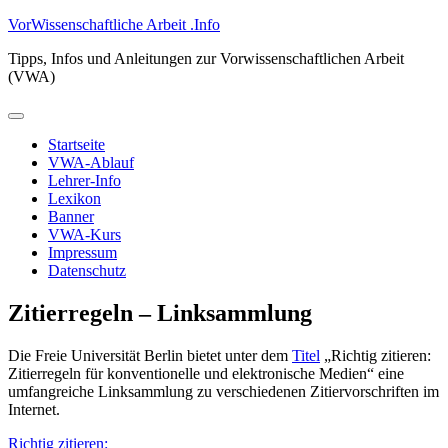
Zum
VorWissenschaftliche Arbeit .Info
Inhalt
Tipps, Infos und Anleitungen zur Vorwissenschaftlichen Arbeit
springen
(VWA)
Primäres
Menü
Startseite
VWA-Ablauf
Lehrer-Info
Lexikon
Banner
VWA-Kurs
Impressum
Datenschutz
Zitierregeln – Linksammlung
Die Freie Universität Berlin bietet unter dem
Titel
„Richtig zitieren:
Zitierregeln für konventionelle und elektronische Medien“ eine
umfangreiche Linksammlung zu verschiedenen Zitiervorschriften im
Internet.
Richtig zitieren: