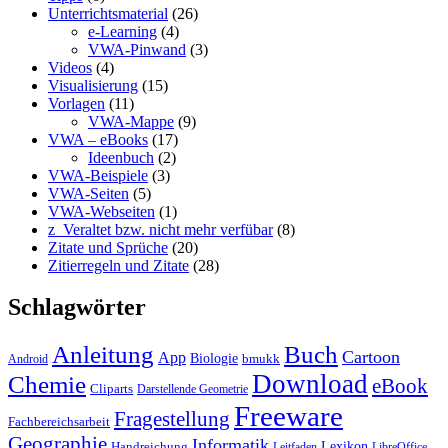
Unterrichtsmaterial
(26)
e-Learning
(4)
VWA-Pinwand
(3)
Videos
(4)
Visualisierung
(15)
Vorlagen
(11)
VWA-Mappe
(9)
VWA – eBooks
(17)
Ideenbuch
(2)
VWA-Beispiele
(3)
VWA-Seiten
(5)
VWA-Webseiten
(1)
z_Veraltet bzw. nicht mehr verfübar
(8)
Zitate und Sprüche
(20)
Zitierregeln und Zitate
(28)
Schlagwörter
Anleitung
Buch
Cartoon
App
Biologie
bmukk
Android
Download
Chemie
eBook
Cliparts
Darstellende Geometrie
Freeware
Fragestellung
Fachbereichsarbeit
Geographie
Informatik
Lexikon
Handreichung
Leitfaden
LibreOffice