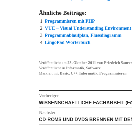
Ähnliche Beiträge:
Programmieren mit PHP
VUE – Visual Understanding Environment 
Programmablaufplan, Flussdiagramm
LingoPad Wörterbuch
Veröffentlicht am
23. Oktober 2011
von
Friedrich Saure
Veröffentlicht in
Informatik
,
Software
Markiert mit
Basic
,
C++
,
Informatik
,
Programmieren
Beitragsnavigation
Vorheriger
Vorheriger
WISSENSCHAFTLICHE FACHARBEIT (F
Beitrag:
Nächster
Nächster
CD-ROMS UND DVDS BRENNEN MIT D
Beitrag: