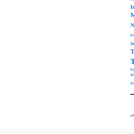
I
M
N
Pr
S
T
Un
Wi
Ze
of