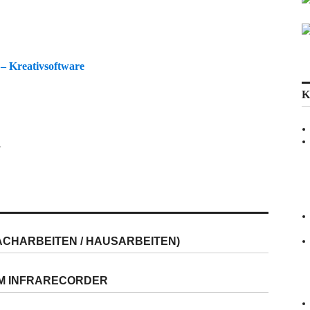
– Kreativsoftware
K
r
ACHARBEITEN / HAUSARBEITEN)
EM INFRARECORDER