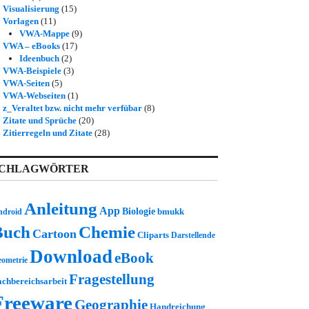
Visualisierung
(15)
Vorlagen
(11)
VWA-Mappe
(9)
VWA – eBooks
(17)
Ideenbuch
(2)
VWA-Beispiele
(3)
VWA-Seiten
(5)
VWA-Webseiten
(1)
z_Veraltet bzw. nicht mehr verfübar
(8)
Zitate und Sprüche
(20)
Zitierregeln und Zitate
(28)
CHLAGWÖRTER
Anleitung
App
Biologie
bmukk
ndroid
Buch
Chemie
Cartoon
Cliparts
Darstellende
Download
eBook
ometrie
Fragestellung
achbereichsarbeit
Freeware
Geographie
Handreichung