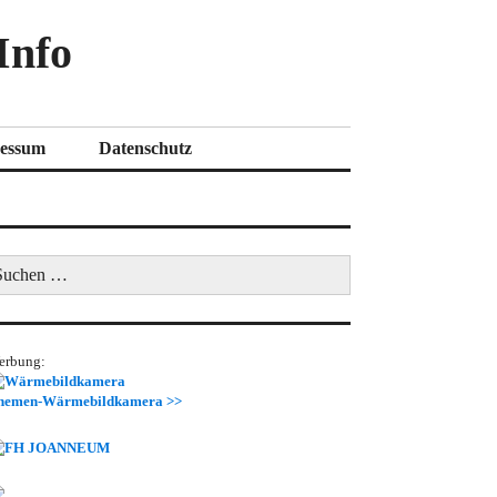
Info
essum
Datenschutz
uchen
ch:
erbung:
hemen-Wärmebildkamera >>