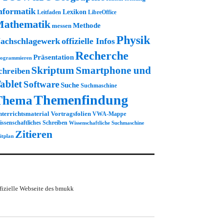
nformatik
Lexikon
Leitfaden
LibreOffice
athematik
Methode
messen
Physik
achschlagewerk
offizielle Infos
Recherche
Präsentation
ogrammieren
Skriptum
Smartphone und
chreiben
ablet
Software
Suche
Suchmaschine
Themenfindung
Thema
terrichtsmaterial
Vortragsfolien
VWA-Mappe
ssenschaftliches Schreiben
Wissenschaftliche Suchmaschine
Zitieren
itplan
fizielle Webseite des bmukk