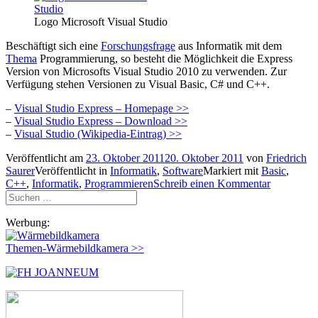
Logo Microsoft Visual Studio
Beschäftigt sich eine
Forschungsfrage
aus Informatik mit dem
Thema
Programmierung, so besteht die Möglichkeit die Express
Version von Microsofts Visual Studio 2010 zu verwenden. Zur
Verfügung stehen Versionen zu Visual Basic, C# und C++.
–
Visual Studio Express – Homepage >>
–
Visual Studio Express – Download >>
–
Visual Studio (Wikipedia-Eintrag) >>
Veröffentlicht am
23. Oktober 2011
20. Oktober 2011
von
Friedrich
Saurer
Veröffentlicht in
Informatik
,
Software
Markiert mit
Basic
,
C++
,
Informatik
,
Programmieren
Schreib einen Kommentar
Suchen
nach:
Werbung:
Themen-Wärmebildkamera >>