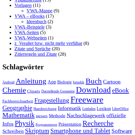
Vorlagen
(11)
VWA-Mappe
(9)
VWA – eBooks
(17)
Ideenbuch
(2)
VWA-Beispiele
(3)
VWA-Seiten
(5)
VWA-Webseiten
(1)
z_Veraltet bzw. nicht mehr verfübar
(8)
Zitate und Sprüche
(20)
Zitierregeln und Zitate
(28)
Schlagwörter
Anleitung
Buch
Cartoon
App
Biologie
bmukk
Android
Download
Chemie
eBook
Cliparts
Darstellende Geometrie
Freeware
Fragestellung
Fachbereichsarbeit
Geographie
Informatik
Lexikon
Handreichung
Leitfaden
LibreOffice
Mathematik
Nachschlagewerk
offizielle
Methode
messen
Physik
Recherche
Infos
Präsentation
Programmieren
Skriptum
Smartphone und Tablet
Software
Schreiben