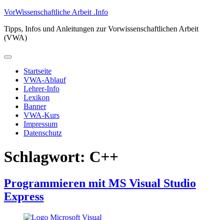
Zum
VorWissenschaftliche Arbeit .Info
Inhalt
Tipps, Infos und Anleitungen zur Vorwissenschaftlichen Arbeit
springen
(VWA)
Primäres
Menü
Startseite
VWA-Ablauf
Lehrer-Info
Lexikon
Banner
VWA-Kurs
Impressum
Datenschutz
Schlagwort:
C++
Programmieren mit MS Visual Studio
Express