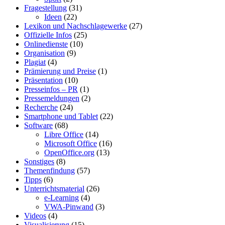
Fragestellung
(31)
Ideen
(22)
Lexikon und Nachschlagewerke
(27)
Offizielle Infos
(25)
Onlinedienste
(10)
Organisation
(9)
Plagiat
(4)
Prämierung und Preise
(1)
Präsentation
(10)
Presseinfos – PR
(1)
Pressemeldungen
(2)
Recherche
(24)
Smartphone und Tablet
(22)
Software
(68)
Libre Office
(14)
Microsoft Office
(16)
OpenOffice.org
(13)
Sonstiges
(8)
Themenfindung
(57)
Tipps
(6)
Unterrichtsmaterial
(26)
e-Learning
(4)
VWA-Pinwand
(3)
Videos
(4)
Visualisierung
(15)