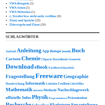
VWA-Beispiele
(3)
VWA-Seiten
(5)
VWA-Webseiten
(1)
z_Veraltet bzw. nicht mehr verfübar
(8)
Zitate und Sprüche
(20)
Zitierregeln und Zitate
(28)
SCHLAGWÖRTER
Anleitung
Buch
App
Biologie
bmukk
Android
Chemie
Cartoon
Cliparts
Darstellende Geometrie
Download
eBook
Fachbereichsarbeit
Freeware
Fragestellung
Geographie
Informatik
Lexikon
Handreichung
Leitfaden
LibreOffice
Mathematik
Nachschlagewerk
Methode
messen
Physik
offizielle Infos
Präsentation
Programmieren
Recherche
Skriptum
Smartphone