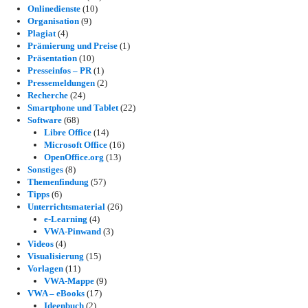
Onlinedienste
(10)
Organisation
(9)
Plagiat
(4)
Prämierung und Preise
(1)
Präsentation
(10)
Presseinfos – PR
(1)
Pressemeldungen
(2)
Recherche
(24)
Smartphone und Tablet
(22)
Software
(68)
Libre Office
(14)
Microsoft Office
(16)
OpenOffice.org
(13)
Sonstiges
(8)
Themenfindung
(57)
Tipps
(6)
Unterrichtsmaterial
(26)
e-Learning
(4)
VWA-Pinwand
(3)
Videos
(4)
Visualisierung
(15)
Vorlagen
(11)
VWA-Mappe
(9)
VWA – eBooks
(17)
Ideenbuch
(2)