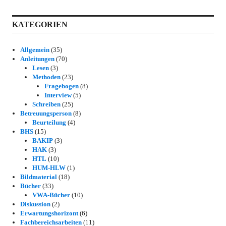
KATEGORIEN
Allgemein
(35)
Anleitungen
(70)
Lesen
(3)
Methoden
(23)
Fragebogen
(8)
Interview
(5)
Schreiben
(25)
Betreuungsperson
(8)
Beurteilung
(4)
BHS
(15)
BAKIP
(3)
HAK
(3)
HTL
(10)
HUM-HLW
(1)
Bildmaterial
(18)
Bücher
(33)
VWA-Bücher
(10)
Diskussion
(2)
Erwartungshorizont
(6)
Fachbereichsarbeiten
(11)