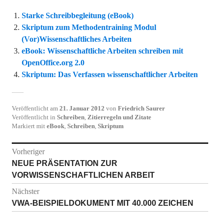
Starke Schreibbegleitung (eBook)
Skriptum zum Methodentraining Modul
(Vor)Wissenschaftliches Arbeiten
eBook: Wissenschaftliche Arbeiten schreiben mit
OpenOffice.org 2.0
Skriptum: Das Verfassen wissenschaftlicher Arbeiten
Veröffentlicht am
21. Januar 2012
von
Friedrich Saurer
Veröffentlicht in
Schreiben
,
Zitierregeln und Zitate
Markiert mit
eBook
,
Schreiben
,
Skriptum
Beitragsnavigation
Vorheriger
Vorheriger
NEUE PRÄSENTATION ZUR
Beitrag:
VORWISSENSCHAFTLICHEN ARBEIT
Nächster
Nächster
VWA-BEISPIELDOKUMENT MIT 40.000 ZEICHEN
Beitrag: