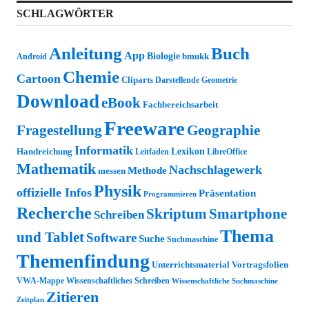
SCHLAGWÖRTER
Anleitung
Buch
App
Biologie
bmukk
Android
Chemie
Cartoon
Cliparts
Darstellende Geometrie
Download
eBook
Fachbereichsarbeit
Freeware
Fragestellung
Geographie
Informatik
Lexikon
Handreichung
Leitfaden
LibreOffice
Mathematik
Nachschlagewerk
Methode
messen
Physik
offizielle Infos
Präsentation
Programmieren
Recherche
Skriptum
Smartphone
Schreiben
Thema
und Tablet
Software
Suche
Suchmaschine
Themenfindung
Unterrichtsmaterial
Vortragsfolien
VWA-Mappe
Wissenschaftliches Schreiben
Wissenschaftliche Suchmaschine
Zitieren
Zeitplan