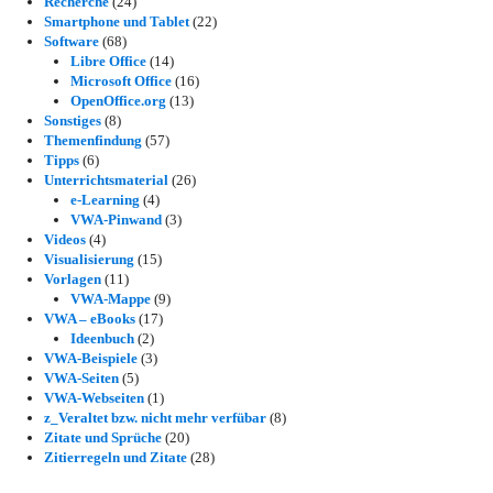
Recherche
(24)
Smartphone und Tablet
(22)
Software
(68)
Libre Office
(14)
Microsoft Office
(16)
OpenOffice.org
(13)
Sonstiges
(8)
Themenfindung
(57)
Tipps
(6)
Unterrichtsmaterial
(26)
e-Learning
(4)
VWA-Pinwand
(3)
Videos
(4)
Visualisierung
(15)
Vorlagen
(11)
VWA-Mappe
(9)
VWA – eBooks
(17)
Ideenbuch
(2)
VWA-Beispiele
(3)
VWA-Seiten
(5)
VWA-Webseiten
(1)
z_Veraltet bzw. nicht mehr verfübar
(8)
Zitate und Sprüche
(20)
Zitierregeln und Zitate
(28)