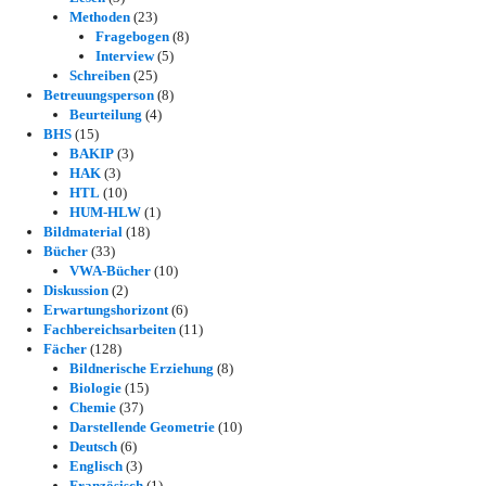
Methoden
(23)
Fragebogen
(8)
Interview
(5)
Schreiben
(25)
Betreuungsperson
(8)
Beurteilung
(4)
BHS
(15)
BAKIP
(3)
HAK
(3)
HTL
(10)
HUM-HLW
(1)
Bildmaterial
(18)
Bücher
(33)
VWA-Bücher
(10)
Diskussion
(2)
Erwartungshorizont
(6)
Fachbereichsarbeiten
(11)
Fächer
(128)
Bildnerische Erziehung
(8)
Biologie
(15)
Chemie
(37)
Darstellende Geometrie
(10)
Deutsch
(6)
Englisch
(3)
Französisch
(1)