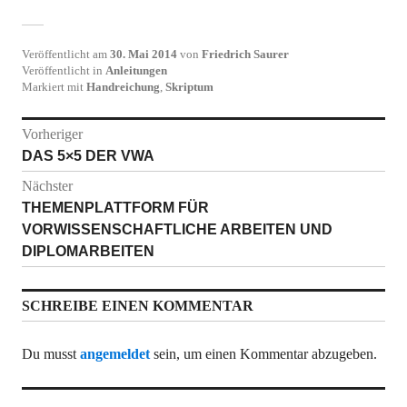
Veröffentlicht am
30. Mai 2014
von
Friedrich Saurer
Veröffentlicht in
Anleitungen
Markiert mit
Handreichung
,
Skriptum
Beitragsnavigation
Vorheriger
Vorheriger
DAS 5×5 DER VWA
Beitrag:
Nächster
Nächster
THEMENPLATTFORM FÜR
Beitrag:
VORWISSENSCHAFTLICHE ARBEITEN UND
DIPLOMARBEITEN
SCHREIBE EINEN KOMMENTAR
Du musst
angemeldet
sein, um einen Kommentar abzugeben.