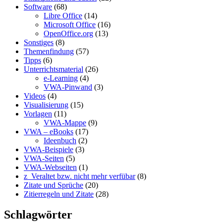
Software
(68)
Libre Office
(14)
Microsoft Office
(16)
OpenOffice.org
(13)
Sonstiges
(8)
Themenfindung
(57)
Tipps
(6)
Unterrichtsmaterial
(26)
e-Learning
(4)
VWA-Pinwand
(3)
Videos
(4)
Visualisierung
(15)
Vorlagen
(11)
VWA-Mappe
(9)
VWA – eBooks
(17)
Ideenbuch
(2)
VWA-Beispiele
(3)
VWA-Seiten
(5)
VWA-Webseiten
(1)
z_Veraltet bzw. nicht mehr verfübar
(8)
Zitate und Sprüche
(20)
Zitierregeln und Zitate
(28)
Schlagwörter