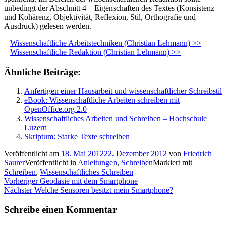
unbedingt der Abschnitt 4 – Eigenschaften des Textes (Konsistenz
und Kohärenz, Objektivität, Reflexion, Stil, Orthografie und
Ausdruck) gelesen werden.
–
Wissenschaftliche Arbeitstechniken (Christian Lehmann) >>
–
Wissenschaftliche Redaktion (Christian Lehmann) >>
Ähnliche Beiträge:
Anfertigen einer Hausarbeit und wissenschaftlicher Schreibstil
eBook: Wissenschaftliche Arbeiten schreiben mit
OpenOffice.org 2.0
Wissenschaftliches Arbeiten und Schreiben – Hochschule
Luzern
Skriptum: Starke Texte schreiben
Veröffentlicht am
18. Mai 2012
22. Dezember 2012
von
Friedrich
Saurer
Veröffentlicht in
Anleitungen
,
Schreiben
Markiert mit
Schreiben
,
Wissenschaftliches Schreiben
Beitragsnavigation
Vorheriger
Vorheriger
Geodäsie mit dem Smartphone
Nächster
Beitrag:
Nächster
Welche Sensoren besitzt mein Smartphone?
Beitrag:
Schreibe einen Kommentar