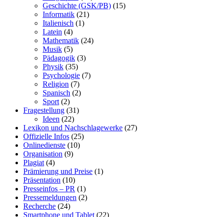
Geschichte (GSK/PB)
(15)
Informatik
(21)
Italienisch
(1)
Latein
(4)
Mathematik
(24)
Musik
(5)
Pädagogik
(3)
Physik
(35)
Psychologie
(7)
Religion
(7)
Spanisch
(2)
Sport
(2)
Fragestellung
(31)
Ideen
(22)
Lexikon und Nachschlagewerke
(27)
Offizielle Infos
(25)
Onlinedienste
(10)
Organisation
(9)
Plagiat
(4)
Prämierung und Preise
(1)
Präsentation
(10)
Presseinfos – PR
(1)
Pressemeldungen
(2)
Recherche
(24)
Smartphone und Tablet
(22)