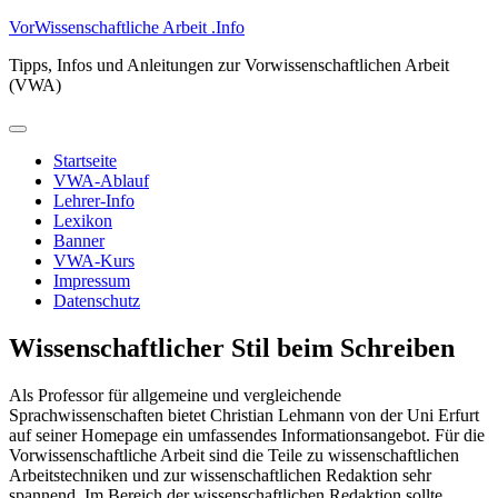
Zum
VorWissenschaftliche Arbeit .Info
Inhalt
Tipps, Infos und Anleitungen zur Vorwissenschaftlichen Arbeit
springen
(VWA)
Primäres
Menü
Startseite
VWA-Ablauf
Lehrer-Info
Lexikon
Banner
VWA-Kurs
Impressum
Datenschutz
Wissenschaftlicher Stil beim Schreiben
Als Professor für allgemeine und vergleichende
Sprachwissenschaften bietet Christian Lehmann von der Uni Erfurt
auf seiner Homepage ein umfassendes Informationsangebot. Für die
Vorwissenschaftliche Arbeit sind die Teile zu wissenschaftlichen
Arbeitstechniken und zur wissenschaftlichen Redaktion sehr
spannend. Im Bereich der wissenschaftlichen Redaktion sollte