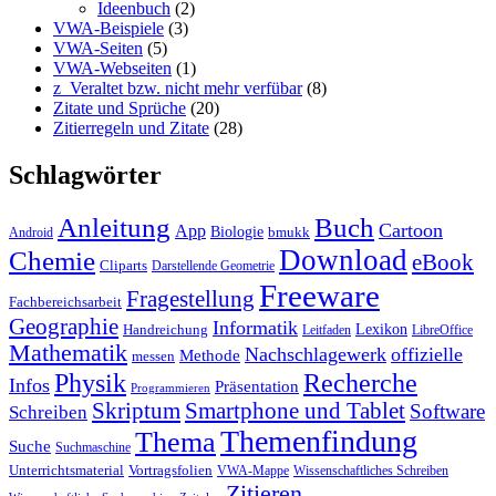
Ideenbuch
(2)
VWA-Beispiele
(3)
VWA-Seiten
(5)
VWA-Webseiten
(1)
z_Veraltet bzw. nicht mehr verfübar
(8)
Zitate und Sprüche
(20)
Zitierregeln und Zitate
(28)
Schlagwörter
Anleitung
Buch
Cartoon
App
Biologie
bmukk
Android
Download
Chemie
eBook
Cliparts
Darstellende Geometrie
Freeware
Fragestellung
Fachbereichsarbeit
Geographie
Informatik
Lexikon
Handreichung
Leitfaden
LibreOffice
Mathematik
Nachschlagewerk
offizielle
Methode
messen
Physik
Recherche
Infos
Präsentation
Programmieren
Skriptum
Smartphone und Tablet
Software
Schreiben
Themenfindung
Thema
Suche
Suchmaschine
Unterrichtsmaterial
Vortragsfolien
VWA-Mappe
Wissenschaftliches Schreiben
Zitieren