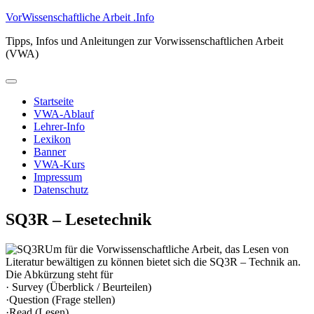
Zum
VorWissenschaftliche Arbeit .Info
Inhalt
Tipps, Infos und Anleitungen zur Vorwissenschaftlichen Arbeit
springen
(VWA)
Primäres
Menü
Startseite
VWA-Ablauf
Lehrer-Info
Lexikon
Banner
VWA-Kurs
Impressum
Datenschutz
SQ3R – Lesetechnik
Um für die Vorwissenschaftliche Arbeit, das Lesen von
Literatur bewältigen zu können bietet sich die SQ3R – Technik an.
Die Abkürzung steht für
· Survey (Überblick / Beurteilen)
·Question (Frage stellen)
·Read (Lesen)