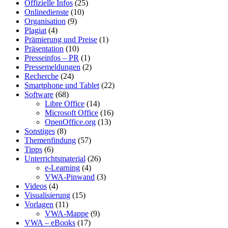
Offizielle Infos
(25)
Onlinedienste
(10)
Organisation
(9)
Plagiat
(4)
Prämierung und Preise
(1)
Präsentation
(10)
Presseinfos – PR
(1)
Pressemeldungen
(2)
Recherche
(24)
Smartphone und Tablet
(22)
Software
(68)
Libre Office
(14)
Microsoft Office
(16)
OpenOffice.org
(13)
Sonstiges
(8)
Themenfindung
(57)
Tipps
(6)
Unterrichtsmaterial
(26)
e-Learning
(4)
VWA-Pinwand
(3)
Videos
(4)
Visualisierung
(15)
Vorlagen
(11)
VWA-Mappe
(9)
VWA – eBooks
(17)