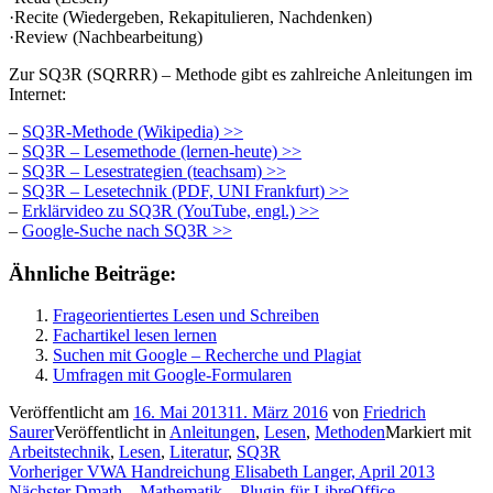
·Recite (Wiedergeben, Rekapitulieren, Nachdenken)
·Review (Nachbearbeitung)
Zur SQ3R (SQRRR) – Methode gibt es zahlreiche Anleitungen im
Internet:
–
SQ3R-Methode (Wikipedia) >>
–
SQ3R – Lesemethode (lernen-heute) >>
–
SQ3R – Lesestrategien (teachsam) >>
–
SQ3R – Lesetechnik (PDF, UNI Frankfurt) >>
–
Erklärvideo zu SQ3R (YouTube, engl.) >>
–
Google-Suche nach SQ3R >>
Ähnliche Beiträge:
Frageorientiertes Lesen und Schreiben
Fachartikel lesen lernen
Suchen mit Google – Recherche und Plagiat
Umfragen mit Google-Formularen
Veröffentlicht am
16. Mai 2013
11. März 2016
von
Friedrich
Saurer
Veröffentlicht in
Anleitungen
,
Lesen
,
Methoden
Markiert mit
Arbeitstechnik
,
Lesen
,
Literatur
,
SQ3R
Beitragsnavigation
Vorheriger
Vorheriger
VWA Handreichung Elisabeth Langer, April 2013
Nächster
Beitrag:
Nächster
Dmath – Mathematik – Plugin für LibreOffice