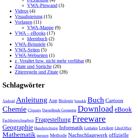
VWA-Pinwand
(3)
Videos
(4)
Visualisierung
(15)
Vorlagen
(11)
VWA-Mappe
(9)
VWA – eBooks
(17)
Ideenbuch
(2)
VWA-Beispiele
(3)
VWA-Seiten
(5)
VWA-Webseiten
(1)
z_Veraltet bzw. nicht mehr verfübar
(8)
Zitate und Sprüche
(20)
Zitierregeln und Zitate
(28)
Schlagwörter
Anleitung
Buch
Cartoon
App
Biologie
bmukk
Android
Download
Chemie
eBook
Cliparts
Darstellende Geometrie
Freeware
Fragestellung
Fachbereichsarbeit
Geographie
Informatik
Lexikon
Handreichung
Leitfaden
LibreOffice
Mathematik
Nachschlagewerk
offizielle
Methode
messen