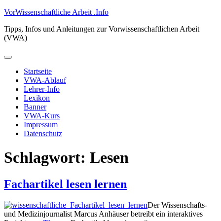
Zum
VorWissenschaftliche Arbeit .Info
Inhalt
Tipps, Infos und Anleitungen zur Vorwissenschaftlichen Arbeit
springen
(VWA)
Primäres
Menü
Startseite
VWA-Ablauf
Lehrer-Info
Lexikon
Banner
VWA-Kurs
Impressum
Datenschutz
Schlagwort:
Lesen
Fachartikel lesen lernen
Der Wissenschafts-
und Medizinjournalist Marcus Anhäuser betreibt ein interaktives