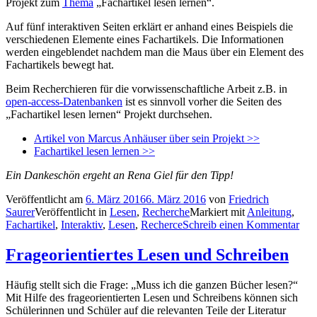
Projekt zum
Thema
„Fachartikel lesen lernen“.
Auf fünf interaktiven Seiten erklärt er anhand eines Beispiels die
verschiedenen Elemente eines Fachartikels. Die Informationen
werden eingeblendet nachdem man die Maus über ein Element des
Fachartikels bewegt hat.
Beim Recherchieren für die vorwissenschaftliche Arbeit z.B. in
open-access-Datenbanken
ist es sinnvoll vorher die Seiten des
„Fachartikel lesen lernen“ Projekt durchsehen.
Artikel von Marcus Anhäuser über sein Projekt >>
Fachartikel lesen lernen >>
Ein Dankeschön ergeht an Rena Giel für den Tipp!
Veröffentlicht am
6. März 2016
6. März 2016
von
Friedrich
Saurer
Veröffentlicht in
Lesen
,
Recherche
Markiert mit
Anleitung
,
Fachartikel
,
Interaktiv
,
Lesen
,
Recherce
Schreib einen Kommentar
Frageorientiertes Lesen und Schreiben
Häufig stellt sich die Frage: „Muss ich die ganzen Bücher lesen?“
Mit Hilfe des frageorientierten Lesen und Schreibens können sich
Schülerinnen und Schüler auf die relevanten Teile der Literatur