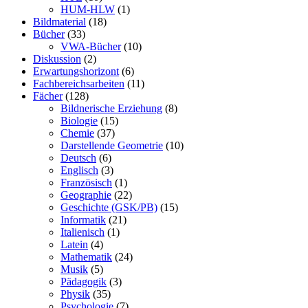
HUM-HLW
(1)
Bildmaterial
(18)
Bücher
(33)
VWA-Bücher
(10)
Diskussion
(2)
Erwartungshorizont
(6)
Fachbereichsarbeiten
(11)
Fächer
(128)
Bildnerische Erziehung
(8)
Biologie
(15)
Chemie
(37)
Darstellende Geometrie
(10)
Deutsch
(6)
Englisch
(3)
Französisch
(1)
Geographie
(22)
Geschichte (GSK/PB)
(15)
Informatik
(21)
Italienisch
(1)
Latein
(4)
Mathematik
(24)
Musik
(5)
Pädagogik
(3)
Physik
(35)
Psychologie
(7)