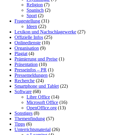
Religion
(7)
Spanisch
(2)
Sport
(2)
Fragestellung
(31)
Ideen
(22)
Lexikon und Nachschlagewerke
(27)
Offizielle Infos
(25)
Onlinedienste
(10)
Organisation
(9)
Plagiat
(4)
Prämierung und Preise
(1)
Präsentation
(10)
Presseinfos – PR
(1)
Pressemeldungen
(2)
Recherche
(24)
Smartphone und Tablet
(22)
Software
(68)
Libre Office
(14)
Microsoft Office
(16)
OpenOffice.org
(13)
Sonstiges
(8)
Themenfindung
(57)
Tipps
(6)
Unterrichtsmaterial
(26)
e-Learning
(4)