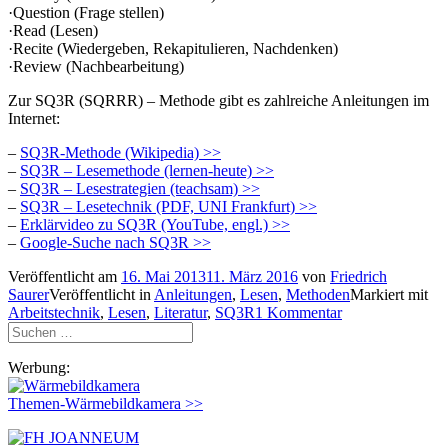
·Question (Frage stellen)
·Read (Lesen)
·Recite (Wiedergeben, Rekapitulieren, Nachdenken)
·Review (Nachbearbeitung)
Zur SQ3R (SQRRR) – Methode gibt es zahlreiche Anleitungen im
Internet:
–
SQ3R-Methode (Wikipedia) >>
–
SQ3R – Lesemethode (lernen-heute) >>
–
SQ3R – Lesestrategien (teachsam) >>
–
SQ3R – Lesetechnik (PDF, UNI Frankfurt) >>
–
Erklärvideo zu SQ3R (YouTube, engl.) >>
–
Google-Suche nach SQ3R >>
Veröffentlicht am
16. Mai 2013
11. März 2016
von
Friedrich
Saurer
Veröffentlicht in
Anleitungen
,
Lesen
,
Methoden
Markiert mit
Arbeitstechnik
,
Lesen
,
Literatur
,
SQ3R
1 Kommentar
Suchen
nach:
Werbung:
Themen-Wärmebildkamera >>