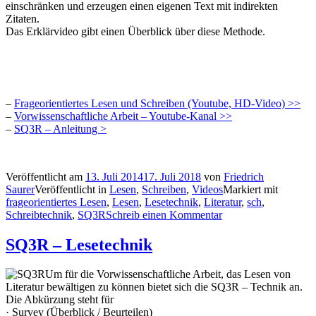
einschränken und erzeugen einen eigenen Text mit indirekten
Zitaten.
Das Erklärvideo gibt einen Überblick über diese Methode.
–
Frageorientiertes Lesen und Schreiben (Youtube, HD-Video) >>
–
Vorwissenschaftliche Arbeit – Youtube-Kanal >>
–
SQ3R – Anleitung >
Veröffentlicht am
13. Juli 2014
17. Juli 2018
von
Friedrich
Saurer
Veröffentlicht in
Lesen
,
Schreiben
,
Videos
Markiert mit
frageorientiertes Lesen
,
Lesen
,
Lesetechnik
,
Literatur
,
sch
,
Schreibtechnik
,
SQ3R
Schreib einen Kommentar
SQ3R – Lesetechnik
Um für die Vorwissenschaftliche Arbeit, das Lesen von
Literatur bewältigen zu können bietet sich die SQ3R – Technik an.
Die Abkürzung steht für
· Survey (Überblick / Beurteilen)