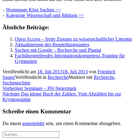
–
Homepage Klug Suchen >>
–
Kategorie Wissenschaft und Bildung >>
Ähnliche Beiträge:
Open Access – freier Zugang zu wissenschaftlicher Literatur
Aktualisierung des Beurteilungsrasters
Suchen mit Google – Recherche und Plagiat
Fachübergreifendes Informationskompetenz-Training für
Gymnasien
Veröffentlicht am
18. Juli 2013
18. Juli 2013
von
Friedrich
Saurer
Veröffentlicht in
Recherche
Markiert mit
Recherche
,
Suchmaschine
Beitragsnavigation
Vorheriger
Vorheriger
Seminare – PH-Steiermark
Nächster
Beitrag:
Nächster
Das kleine Buch der Zahlen: Vom Abzählen bis zur
Beitrag:
Kryptographie
Schreibe einen Kommentar
Du musst
angemeldet
sein, um einen Kommentar abzugeben.
Suchen