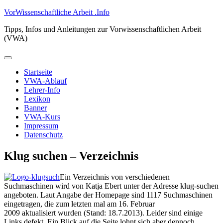
Zum
VorWissenschaftliche Arbeit .Info
Inhalt
Tipps, Infos und Anleitungen zur Vorwissenschaftlichen Arbeit
springen
(VWA)
Primäres
Menü
Startseite
VWA-Ablauf
Lehrer-Info
Lexikon
Banner
VWA-Kurs
Impressum
Datenschutz
Klug suchen – Verzeichnis
Ein Verzeichnis von verschiedenen
Suchmaschinen wird von Katja Ebert unter der Adresse klug-suchen
angeboten. Laut Angabe der Homepage sind 1117 Suchmaschinen
eingetragen, die zum letzten mal am 16. Februar
2009 aktualisiert wurden (Stand: 18.7.2013). Leider sind einige
Links defekt. Ein Blick auf die Seite lohnt sich aber dennoch.