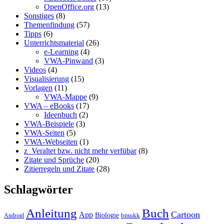
OpenOffice.org
(13)
Sonstiges
(8)
Themenfindung
(57)
Tipps
(6)
Unterrichtsmaterial
(26)
e-Learning
(4)
VWA-Pinwand
(3)
Videos
(4)
Visualisierung
(15)
Vorlagen
(11)
VWA-Mappe
(9)
VWA – eBooks
(17)
Ideenbuch
(2)
VWA-Beispiele
(3)
VWA-Seiten
(5)
VWA-Webseiten
(1)
z_Veraltet bzw. nicht mehr verfübar
(8)
Zitate und Sprüche
(20)
Zitierregeln und Zitate
(28)
Schlagwörter
Anleitung
Buch
Cartoon
App
Biologie
bmukk
Android