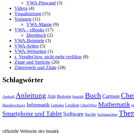
VWA-Pinwand
(3)
Videos
(4)
Visualisierung
(15)
Vorlagen
(11)
VWA-Mappe
(9)
VWA – eBooks
(17)
Ideenbuch
(2)
VWA-Beispiele
(3)
VWA-Seiten
(5)
VWA-Webseiten
(1)
z_Veraltet bzw. nicht mehr verfübar
(8)
Zitate und Sprüche
(20)
Zitierregeln und Zitate
(28)
Schlagwörter
Anleitung
Buch
Che
Cartoon
App
Biologie
bmukk
Android
Mathematik
Informatik
Lexikon
Handreichung
m
Leitfaden
LibreOffice
The
Smartphone und Tablet
Software
Suche
Suchmaschine
offizielle Webseite des bmukk