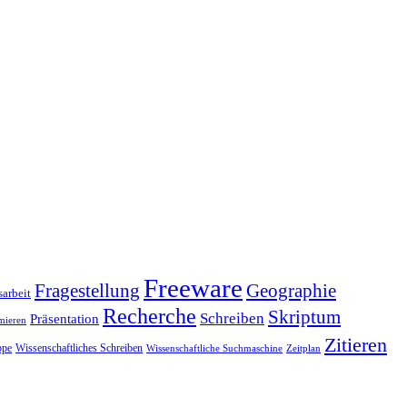
Freeware
Fragestellung
Geographie
arbeit
Recherche
Skriptum
Schreiben
Präsentation
mieren
Zitieren
pe
Wissenschaftliches Schreiben
Wissenschaftliche Suchmaschine
Zeitplan