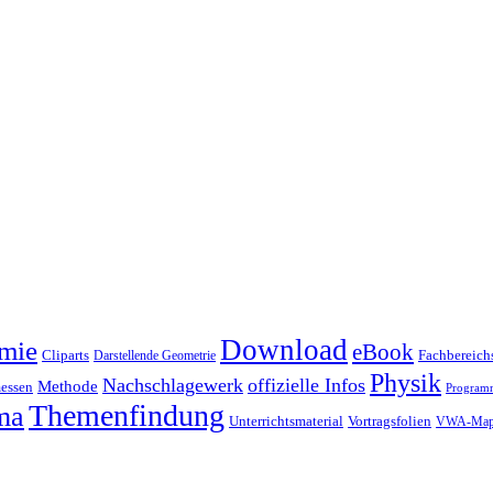
Download
mie
eBook
Cliparts
Fachbereichs
Darstellende Geometrie
Physik
Nachschlagewerk
offizielle Infos
Methode
essen
Program
Themenfindung
ma
Unterrichtsmaterial
Vortragsfolien
VWA-Map