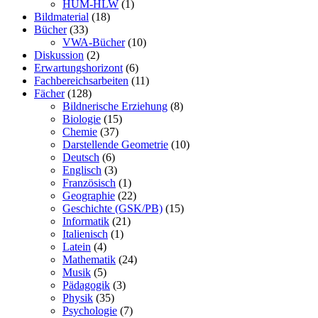
HUM-HLW
(1)
Bildmaterial
(18)
Bücher
(33)
VWA-Bücher
(10)
Diskussion
(2)
Erwartungshorizont
(6)
Fachbereichsarbeiten
(11)
Fächer
(128)
Bildnerische Erziehung
(8)
Biologie
(15)
Chemie
(37)
Darstellende Geometrie
(10)
Deutsch
(6)
Englisch
(3)
Französisch
(1)
Geographie
(22)
Geschichte (GSK/PB)
(15)
Informatik
(21)
Italienisch
(1)
Latein
(4)
Mathematik
(24)
Musik
(5)
Pädagogik
(3)
Physik
(35)
Psychologie
(7)