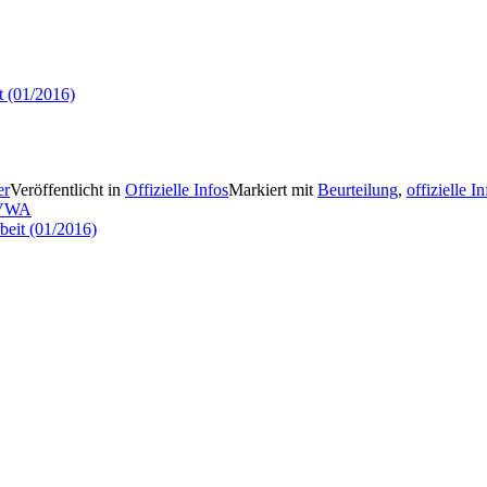
t (01/2016)
er
Veröffentlicht in
Offizielle Infos
Markiert mit
Beurteilung
,
offizielle In
r VWA
beit (01/2016)