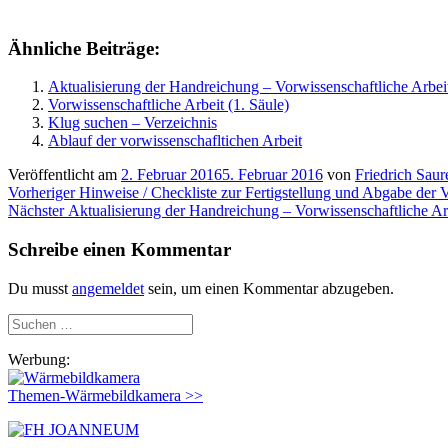
Ähnliche Beiträge:
Aktualisierung der Handreichung – Vorwissenschaftliche Arbei
Vorwissenschaftliche Arbeit (1. Säule)
Klug suchen – Verzeichnis
Ablauf der vorwissenschafltichen Arbeit
Veröffentlicht am
2. Februar 2016
5. Februar 2016
von
Friedrich Saur
Beitragsnavigation
Vorheriger
Vorheriger
Hinweise / Checkliste zur Fertigstellung und Abgabe de
Nächster
Beitrag:
Nächster
Aktualisierung der Handreichung – Vorwissenschaftliche Ar
Beitrag:
Schreibe einen Kommentar
Du musst
angemeldet
sein, um einen Kommentar abzugeben.
Suchen
nach:
Werbung:
Themen-Wärmebildkamera >>