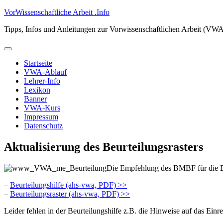
Zum
VorWissenschaftliche Arbeit .Info
Inhalt
Tipps, Infos und Anleitungen zur Vorwissenschaftlichen Arbeit (VW
springen
Primäres
Menü
Startseite
VWA-Ablauf
Lehrer-Info
Lexikon
Banner
VWA-Kurs
Impressum
Datenschutz
Aktualisierung des Beurteilungsrasters
Die Empfehlung des BMBF für die Beu
–
Beurteilungshilfe (ahs-vwa, PDF) >>
–
Beurteilungsraster (ahs-vwa, PDF) >>
Leider fehlen in der Beurteilungshilfe z.B. die Hinweise auf das Ei