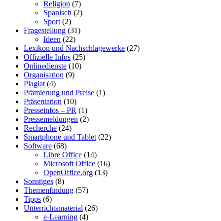
Religion
(7)
Spanisch
(2)
Sport
(2)
Fragestellung
(31)
Ideen
(22)
Lexikon und Nachschlagewerke
(27)
Offizielle Infos
(25)
Onlinedienste
(10)
Organisation
(9)
Plagiat
(4)
Prämierung und Preise
(1)
Präsentation
(10)
Presseinfos – PR
(1)
Pressemeldungen
(2)
Recherche
(24)
Smartphone und Tablet
(22)
Software
(68)
Libre Office
(14)
Microsoft Office
(16)
OpenOffice.org
(13)
Sonstiges
(8)
Themenfindung
(57)
Tipps
(6)
Unterrichtsmaterial
(26)
e-Learning
(4)