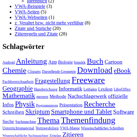
Ideenbuch
(2)
VWA-Beispiele
(3)
VWA-Seiten
(5)
VWA-Webseiten
(1)
z_Veraltet bzw. nicht mehr verfübar
(8)
Zitate und Sprüche
(20)
Zitierregeln und Zitate
(28)
Schlagwörter
Anleitung
Buch
Cartoon
App
Biologie
bmukk
Android
Download
Chemie
eBook
Cliparts
Darstellende Geometrie
Freeware
Fragestellung
Fachbereichsarbeit
Geographie
Informatik
Lexikon
Handreichung
Leitfaden
LibreOffice
Mathematik
Nachschlagewerk
offizielle
Methode
messen
Physik
Recherche
Infos
Präsentation
Programmieren
Skriptum
Smartphone und Tablet
Software
Schreiben
Themenfindung
Thema
Suche
Suchmaschine
Unterrichtsmaterial
Vortragsfolien
VWA-Mappe
Wissenschaftliches Schreiben
Zitieren
Wissenschaftliche Suchmaschine
Zeitplan