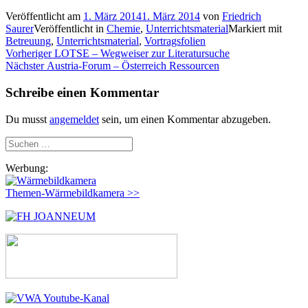
Veröffentlicht am
1. März 2014
1. März 2014
von
Friedrich
Saurer
Veröffentlicht in
Chemie
,
Unterrichtsmaterial
Markiert mit
Betreuung
,
Unterrichtsmaterial
,
Vortragsfolien
Beitragsnavigation
Vorheriger
Vorheriger
LOTSE – Wegweiser zur Literatursuche
Nächster
Beitrag:
Nächster
Austria-Forum – Österreich Ressourcen
Beitrag:
Schreibe einen Kommentar
Du musst
angemeldet
sein, um einen Kommentar abzugeben.
Suchen
nach:
Werbung:
Themen-Wärmebildkamera >>