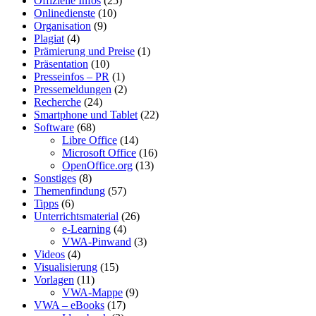
Offizielle Infos
(25)
Onlinedienste
(10)
Organisation
(9)
Plagiat
(4)
Prämierung und Preise
(1)
Präsentation
(10)
Presseinfos – PR
(1)
Pressemeldungen
(2)
Recherche
(24)
Smartphone und Tablet
(22)
Software
(68)
Libre Office
(14)
Microsoft Office
(16)
OpenOffice.org
(13)
Sonstiges
(8)
Themenfindung
(57)
Tipps
(6)
Unterrichtsmaterial
(26)
e-Learning
(4)
VWA-Pinwand
(3)
Videos
(4)
Visualisierung
(15)
Vorlagen
(11)
VWA-Mappe
(9)
VWA – eBooks
(17)