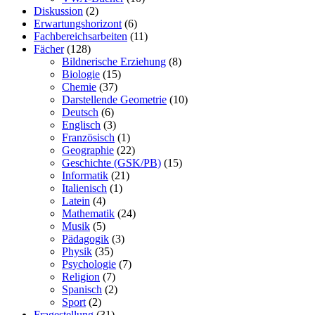
Diskussion
(2)
Erwartungshorizont
(6)
Fachbereichsarbeiten
(11)
Fächer
(128)
Bildnerische Erziehung
(8)
Biologie
(15)
Chemie
(37)
Darstellende Geometrie
(10)
Deutsch
(6)
Englisch
(3)
Französisch
(1)
Geographie
(22)
Geschichte (GSK/PB)
(15)
Informatik
(21)
Italienisch
(1)
Latein
(4)
Mathematik
(24)
Musik
(5)
Pädagogik
(3)
Physik
(35)
Psychologie
(7)
Religion
(7)
Spanisch
(2)
Sport
(2)
Fragestellung
(31)