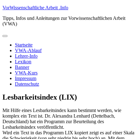
Zum
VorWissenschaftliche Arbeit .Info
Inhalt
Tipps, Infos und Anleitungen zur Vorwissenschaftlichen Arbeit
springen
(VWA)
Primäres
Menü
Startseite
VWA-Ablauf
Lehrer-Info
Lexikon
Banner
VWA-Kurs
Impressum
Datenschutz
Lesbarkeitsindex (LIX)
Mit Hilfe eines Lesbarkeitsindex kann bestimmt werden, wie
komplex ein Text ist. Dr. Alexandra Lenhard (Dettelbach,
Deutschland) hat ein Programm zur Beurteilung des
Lesbarkeitsindex veröffentlicht.
Wird ein Text in das Programm LIX kopiert zeigt es auf einer Skala
die Schwierigkeit (von sehr niedrig bis sehr hoch) an. Mit dem