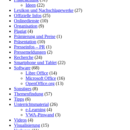
Ideen
(22)
Lexikon und Nachschlagewerke
(27)
Offizielle Infos
(25)
Onlinedienste
(10)
Organisation
(9)
Plagiat
(4)
Prämierung und Preise
(1)
Präsentation
(10)
Presseinfos – PR
(1)
Pressemeldungen
(2)
Recherche
(24)
Smartphone und Tablet
(22)
Software
(68)
Libre Office
(14)
Microsoft Office
(16)
OpenOffice.org
(13)
Sonstiges
(8)
Themenfindung
(57)
Tipps
(6)
Unterrichtsmaterial
(26)
e-Learning
(4)
VWA-Pinwand
(3)
Videos
(4)
Visualisierung
(15)