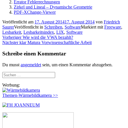
Errator Fehlerrechnungen
Zirkel und Lineal – Dynamische Geometrie
PDF-XChange-Viewer
Veröffentlicht am
17. August 2014
17. August 2014
von
Friedrich
Saurer
Veröffentlicht in
Schreiben
,
Software
Markiert mit
Freeware
,
Lesbarkeit
,
Lesbarkeitsindex
,
LIX
,
Software
Beitragsnavigation
Vorheriger
Vorheriger
Wie wird die VWA bezahlt?
Nächster
Beitrag:
Nächster
klar Matura Vorwissenschaftliche Arbeit
Beitrag:
Schreibe einen Kommentar
Du musst
angemeldet
sein, um einen Kommentar abzugeben.
Suchen
nach:
Werbung:
Themen-Wärmebildkamera >>