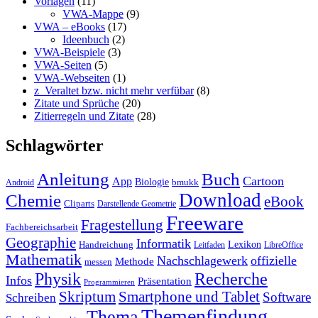
Vorlagen
(11)
VWA-Mappe
(9)
VWA – eBooks
(17)
Ideenbuch
(2)
VWA-Beispiele
(3)
VWA-Seiten
(5)
VWA-Webseiten
(1)
z_Veraltet bzw. nicht mehr verfübar
(8)
Zitate und Sprüche
(20)
Zitierregeln und Zitate
(28)
Schlagwörter
Anleitung
Buch
Cartoon
App
Biologie
bmukk
Android
Download
Chemie
eBook
Cliparts
Darstellende Geometrie
Freeware
Fragestellung
Fachbereichsarbeit
Geographie
Informatik
Lexikon
Handreichung
Leitfaden
LibreOffice
Mathematik
Nachschlagewerk
offizielle
Methode
messen
Physik
Recherche
Infos
Präsentation
Programmieren
Skriptum
Smartphone und Tablet
Software
Schreiben
Themenfindung
Thema