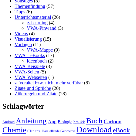
Sonstiges
(8)
Themenfindung
(57)
Tipps
(6)
Unterrichtsmaterial
(26)
e-Learning
(4)
VWA-Pinwand
(3)
Videos
(4)
Visualisierung
(15)
Vorlagen
(11)
VWA-Mappe
(9)
VWA – eBooks
(17)
Ideenbuch
(2)
VWA-Beispiele
(3)
VWA-Seiten
(5)
VWA-Webseiten
(1)
z_Veraltet bzw. nicht mehr verfübar
(8)
Zitate und Sprüche
(20)
Zitierregeln und Zitate
(28)
Schlagwörter
Anleitung
Buch
Cartoon
App
Biologie
bmukk
Android
Download
Chemie
eBook
Cliparts
Darstellende Geometrie