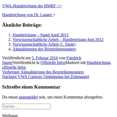
VWA-Handreichung des BMBF >>
Handreichung von Dr. Langer
>
Ähnliche Beiträge:
Handreichung – Stand April 2013
Vorwissenschaftliche Arbeit – Handreichung Juni 2012
Vorwissenschaftliche Arbeit (1. Säule)
Aktualisierung des Beurteilungsrasters
Veröffentlicht am
5. Februar 2016
von
Friedrich
Saurer
Veröffentlicht in
Offizielle Infos
Markiert mit
Handreichung
,
offizielle Infos
Beitragsnavigation
Vorheriger
Vorheriger
Aktualisierung des Beurteilungsrasters
Nächster
Beitrag:
Nächster
VWA Cartoon: Optimismus bei Zeitmangel
Beitrag:
Schreibe einen Kommentar
Du musst
angemeldet
sein, um einen Kommentar abzugeben.
Suchen
nach:
Werbung: