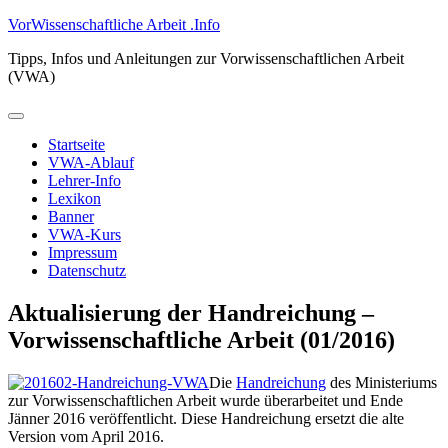
Zum
VorWissenschaftliche Arbeit .Info
Inhalt
Tipps, Infos und Anleitungen zur Vorwissenschaftlichen Arbeit
springen
(VWA)
Primäres
Menü
Startseite
VWA-Ablauf
Lehrer-Info
Lexikon
Banner
VWA-Kurs
Impressum
Datenschutz
Aktualisierung der Handreichung –
Vorwissenschaftliche Arbeit (01/2016)
Die
Handreichung
des Ministeriums
zur Vorwissenschaftlichen Arbeit wurde überarbeitet und Ende
Jänner 2016 veröffentlicht. Diese Handreichung ersetzt die alte
Version vom April 2016.