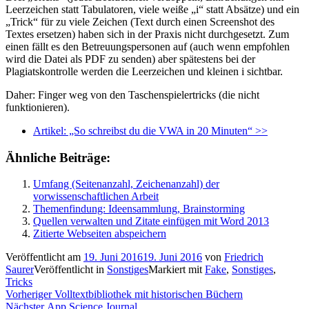
Leerzeichen statt Tabulatoren, viele weiße „i“ statt Absätze) und ein
„Trick“ für zu viele Zeichen (Text durch einen Screenshot des
Textes ersetzen) haben sich in der Praxis nicht durchgesetzt. Zum
einen fällt es den Betreuungspersonen auf (auch wenn empfohlen
wird die Datei als PDF zu senden) aber spätestens bei der
Plagiatskontrolle werden die Leerzeichen und kleinen i sichtbar.
Daher: Finger weg von den Taschenspielertricks (die nicht
funktionieren).
Artikel: „So schreibst du die VWA in 20 Minuten“ >>
Ähnliche Beiträge:
Umfang (Seitenanzahl, Zeichenanzahl) der
vorwissenschaftlichen Arbeit
Themenfindung: Ideensammlung, Brainstorming
Quellen verwalten und Zitate einfügen mit Word 2013
Zitierte Webseiten abspeichern
Veröffentlicht am
19. Juni 2016
19. Juni 2016
von
Friedrich
Saurer
Veröffentlicht in
Sonstiges
Markiert mit
Fake
,
Sonstiges
,
Tricks
Beitragsnavigation
Vorheriger
Vorheriger
Volltextbibliothek mit historischen Büchern
Nächster
Beitrag:
Nächster
App Science Journal