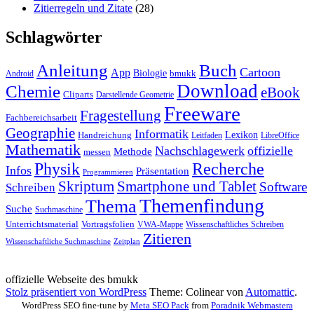
Zitierregeln und Zitate
(28)
Schlagwörter
Anleitung
Buch
Cartoon
App
Biologie
bmukk
Android
Download
Chemie
eBook
Cliparts
Darstellende Geometrie
Freeware
Fragestellung
Fachbereichsarbeit
Geographie
Informatik
Lexikon
Handreichung
Leitfaden
LibreOffice
Mathematik
Nachschlagewerk
offizielle
Methode
messen
Physik
Recherche
Infos
Präsentation
Programmieren
Skriptum
Smartphone und Tablet
Software
Schreiben
Themenfindung
Thema
Suche
Suchmaschine
Unterrichtsmaterial
Vortragsfolien
VWA-Mappe
Wissenschaftliches Schreiben
Zitieren
Wissenschaftliche Suchmaschine
Zeitplan
offizielle Webseite des bmukk
Stolz präsentiert von WordPress
Theme: Colinear von
Automattic
.
WordPress SEO fine-tune by
Meta SEO Pack
from
Poradnik Webmastera