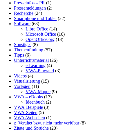
Presseinfos – PR
(1)
Pressemeldungen
(2)
Recherche
(24)
Smartphone und Tablet
(22)
Software
(68)
Libre Office
(14)
Microsoft Office
(16)
OpenOffice.org
(13)
Sonstiges
(8)
Themenfindung
(57)
Tipps
(6)
Unterrichtsmaterial
(26)
e-Learning
(4)
VWA-Pinwand
(3)
Videos
(4)
Visualisierung
(15)
Vorlagen
(11)
VWA-Mappe
(9)
VWA – eBooks
(17)
Ideenbuch
(2)
VWA-Beispiele
(3)
VWA-Seiten
(5)
VWA-Webseiten
(1)
z_Veraltet bzw. nicht mehr verfübar
(8)
Zitate und Sprüche
(20)