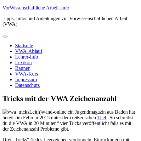
Zum
VorWissenschaftliche Arbeit .Info
Inhalt
Tipps, Infos und Anleitungen zur Vorwissenschaftlichen Arbeit
springen
(VWA)
Primäres
Menü
Startseite
VWA-Ablauf
Lehrer-Info
Lexikon
Banner
VWA-Kurs
Impressum
Datenschutz
Tricks mit der VWA Zeichenanzahl
Lei(n)wand-online ein Jugendmagazin aus Baden hat
bereits im Februar 2015 unter dem reißerischen
Titel
„So schreibst
du die VWA in 20 Minuten“ vier Tricks veröffentlicht falls es mit
der Zeichenanzahl Probleme gibt.
Drei „Tricks“ (jedes Leerzeichen verdoppeln, Einrückungen mit