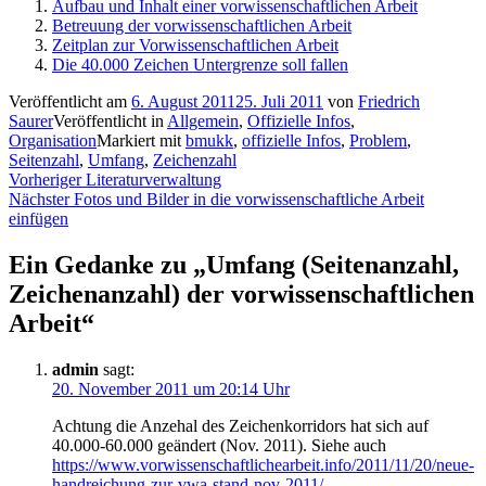
Aufbau und Inhalt einer vorwissenschaftlichen Arbeit
Betreuung der vorwissenschaftlichen Arbeit
Zeitplan zur Vorwissenschaftlichen Arbeit
Die 40.000 Zeichen Untergrenze soll fallen
Veröffentlicht am
6. August 2011
25. Juli 2011
von
Friedrich
Saurer
Veröffentlicht in
Allgemein
,
Offizielle Infos
,
Organisation
Markiert mit
bmukk
,
offizielle Infos
,
Problem
,
Seitenzahl
,
Umfang
,
Zeichenzahl
Beitragsnavigation
Vorheriger
Vorheriger
Literaturverwaltung
Nächster
Beitrag:
Nächster
Fotos und Bilder in die vorwissenschaftliche Arbeit
Beitrag:
einfügen
Ein Gedanke zu „
Umfang (Seitenanzahl,
Zeichenanzahl) der vorwissenschaftlichen
Arbeit
“
admin
sagt:
20. November 2011 um 20:14 Uhr
Achtung die Anzehal des Zeichenkorridors hat sich auf
40.000-60.000 geändert (Nov. 2011). Siehe auch
https://www.vorwissenschaftlichearbeit.info/2011/11/20/neue-
handreichung-zur-vwa-stand-nov-2011/