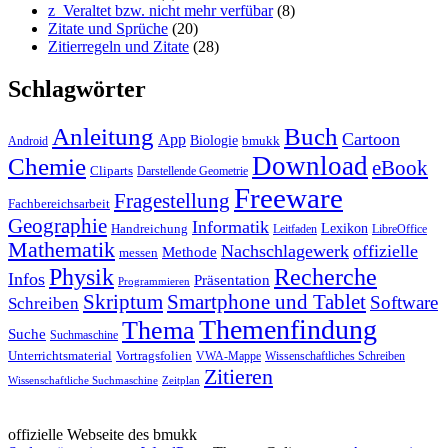
z_Veraltet bzw. nicht mehr verfübar
(8)
Zitate und Sprüche
(20)
Zitierregeln und Zitate
(28)
Schlagwörter
Anleitung
Buch
Cartoon
App
Biologie
bmukk
Android
Download
Chemie
eBook
Cliparts
Darstellende Geometrie
Freeware
Fragestellung
Fachbereichsarbeit
Geographie
Informatik
Lexikon
Handreichung
Leitfaden
LibreOffice
Mathematik
Nachschlagewerk
offizielle
Methode
messen
Physik
Recherche
Infos
Präsentation
Programmieren
Skriptum
Smartphone und Tablet
Software
Schreiben
Themenfindung
Thema
Suche
Suchmaschine
Unterrichtsmaterial
Vortragsfolien
VWA-Mappe
Wissenschaftliches Schreiben
Zitieren
Wissenschaftliche Suchmaschine
Zeitplan
offizielle Webseite des bmukk