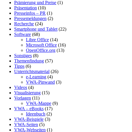
Prämierung und Preise
(1)
Präsentation
(10)
Presseinfos – PR
(1)
Pressemeldungen
(2)
Recherche
(24)
Smartphone und Tablet
(22)
Software
(68)
Libre Office
(14)
Microsoft Office
(16)
OpenOffice.org
(13)
Sonstiges
(8)
Themenfindung
(57)
Tipps
(6)
Unterrichtsmaterial
(26)
e-Learning
(4)
VWA-Pinwand
(3)
Videos
(4)
Visualisierung
(15)
Vorlagen
(11)
VWA-Mappe
(9)
VWA – eBooks
(17)
Ideenbuch
(2)
VWA-Beispiele
(3)
VWA-Seiten
(5)
VWA-Webseiten
(1)