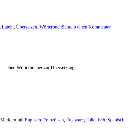
t
Latein
,
Übersetzen
,
Wörterbuch
Schreib einen Kommentar
Es stehen Wörterbücher zur Übersetzung
h
Markiert mit
Englisch
,
Franzöisch
,
Freeware
,
Italienisch
,
Spanisch
,