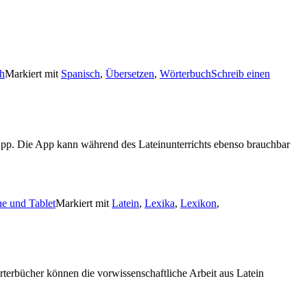
h
Markiert mit
Spanisch
,
Übersetzen
,
Wörterbuch
Schreib einen
App. Die App kann während des Lateinunterrichts ebenso brauchbar
e und Tablet
Markiert mit
Latein
,
Lexika
,
Lexikon
,
terbücher können die vorwissenschaftliche Arbeit aus Latein