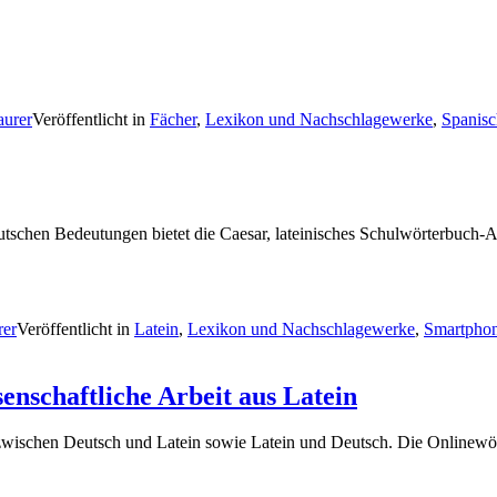
aurer
Veröffentlicht in
Fächer
,
Lexikon und Nachschlagewerke
,
Spanisc
tschen Bedeutungen bietet die Caesar, lateinisches Schulwörterbuch-
rer
Veröffentlicht in
Latein
,
Lexikon und Nachschlagewerke
,
Smartphon
enschaftliche Arbeit aus Latein
 zwischen Deutsch und Latein sowie Latein und Deutsch. Die Onlinewör