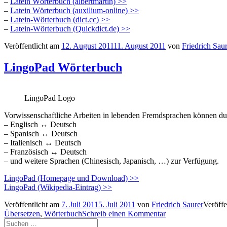
–
Latein Wörterbuch (albertmartin) >>
–
Latein Wörterbuch (auxilium-online) >>
–
Latein-Wörterbuch (dict.cc) >>
–
Latein-Wörterbuch (Quickdict.de) >>
Veröffentlicht am
12. August 2011
11. August 2011
von
Friedrich Sau
LingoPad Wörterbuch
LingoPad Logo
Vorwissenschaftliche Arbeiten in lebenden Fremdsprachen können du
– Englisch ↔ Deutsch
– Spanisch ↔ Deutsch
– Italienisch ↔ Deutsch
– Französisch ↔ Deutsch
– und weitere Sprachen (Chinesisch, Japanisch, …) zur Verfügung.
LingoPad (Homepage und Download) >>
LingoPad (Wikipedia-Eintrag) >>
Veröffentlicht am
7. Juli 2011
5. Juli 2011
von
Friedrich Saurer
Veröffe
Übersetzen
,
Wörterbuch
Schreib einen Kommentar
Suchen