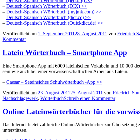
–
Deutsch-Spanisch-Wörterbuch (leo.org) >>
–
Deutsch-Spanisch Wörterbuch (DIX) >>
–
Deutsch-Spanisch Wörterbuch (myjmk.com) >>
–
Deutsch-Spanisch Wörterbuch (dict.cc) >>
–
Deutsch-Spanisch Wörterbuch (Quickdict.de) >>
Veröffentlicht am
1. September 2011
28. August 2011
von
Friedrich S
Kommentar
Latein Wörterbuch – Smartphone App
Eine Smartphone App mit 6000 lateinischen Vokabeln und 10.000 deu
sein wie auch bei einer vorwissenschaftlichen Arbeit aus Latein.
–
Caesar – Seteinsiches Schulwörterbuch -App >>
Veröffentlicht am
23. August 2011
25. August 2011
von
Friedrich Sau
Nachschlagewerk
,
Wörterbuch
Schreib einen Kommentar
Online Lateinwörterbücher für die vorwiss
Das Internet bietet zahlreiche Online-Wörterbücher zur Übersetzung
unterstützen.