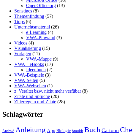
Microsoft Office
(16)
OpenOffice.org
(13)
Sonstiges
(8)
Themenfindung
(57)
Tipps
(6)
Unterrichtsmaterial
(26)
e-Learning
(4)
VWA-Pinwand
(3)
Videos
(4)
Visualisierung
(15)
Vorlagen
(11)
VWA-Mappe
(9)
VWA – eBooks
(17)
Ideenbuch
(2)
VWA-Beispiele
(3)
VWA-Seiten
(5)
VWA-Webseiten
(1)
z_Veraltet bzw. nicht mehr verfübar
(8)
Zitate und Sprüche
(20)
Zitierregeln und Zitate
(28)
Schlagwörter
Anleitung
Buch
Che
Cartoon
App
Biologie
bmukk
Android