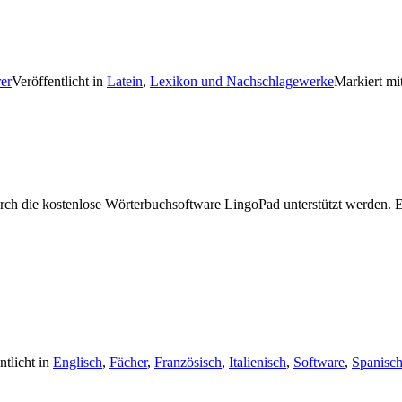
rer
Veröffentlicht in
Latein
,
Lexikon und Nachschlagewerke
Markiert mi
rch die kostenlose Wörterbuchsoftware LingoPad unterstützt werden. 
ntlicht in
Englisch
,
Fächer
,
Französisch
,
Italienisch
,
Software
,
Spanisc