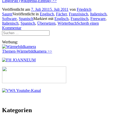
LingoPad (Wikipedia-Eintrag) >>
Veröffentlicht am
7. Juli 2011
5. Juli 2011
von
Friedrich
Saurer
Veröffentlicht in
Englisch
,
Fächer
,
Französisch
,
Italienisch
,
Software
,
Spanisch
Markiert mit
Englisch
,
Franzöisch
,
Freeware
,
Italienisch
,
Spanisch
,
Übersetzen
,
Wörterbuch
Schreib einen
Kommentar
Suchen
nach:
Werbung:
Themen-Wärmebildkamera >>
Kategorien