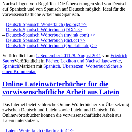
Nachschlagen von Begriffen. Die Übersetzungen sind von Deutsch
auf Spanisch und von Spanisch auf Deutsch möglich. Ideal für die
vorwissenschaftliche Arbeit aus Spanisch.
–
Deutsch-Spanisch-Wörterbuch (leo.org) >>
–
Deutsch-Spanisch Wörterbuch (DIX) >>
–
Deutsch-Spanisch Wörterbuch (myjmk.com) >>
–
Deutsch-Spanisch Wörterbuch (dict.cc) >>
–
Deutsch-Spanisch Wörterbuch (Quickdict.de) >>
Veröffentlicht am
1. September 2011
28. August 2011
von
Friedrich
Saurer
Veröffentlicht in
Fächer
,
Lexikon und Nachschlagewerke
,
Spanisch
Markiert mit
Spanisch
,
Übersetzen
,
Wörterbuch
Schreib
einen Kommentar
Online Lateinwörterbücher für die
vorwissenschaftliche Arbeit aus Latein
Das Internet bietet zahlreiche Online-Wörterbücher zur Übersetzung
zwischen Deutsch und Latein sowie Latein und Deutsch. Die
Onlinewörterbücher können die vorwissenschaftliche Arbeit aus
Latein unterstützen.
–
Latein Wörterbuch (albertmartin) >>