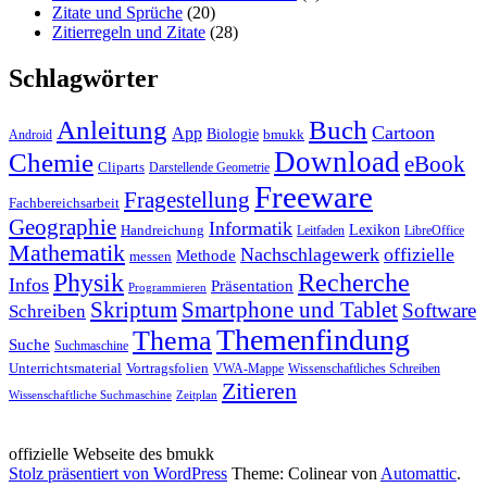
Zitate und Sprüche
(20)
Zitierregeln und Zitate
(28)
Schlagwörter
Anleitung
Buch
Cartoon
App
Biologie
bmukk
Android
Download
Chemie
eBook
Cliparts
Darstellende Geometrie
Freeware
Fragestellung
Fachbereichsarbeit
Geographie
Informatik
Lexikon
Handreichung
Leitfaden
LibreOffice
Mathematik
Nachschlagewerk
offizielle
Methode
messen
Physik
Recherche
Infos
Präsentation
Programmieren
Skriptum
Smartphone und Tablet
Software
Schreiben
Themenfindung
Thema
Suche
Suchmaschine
Unterrichtsmaterial
Vortragsfolien
VWA-Mappe
Wissenschaftliches Schreiben
Zitieren
Wissenschaftliche Suchmaschine
Zeitplan
offizielle Webseite des bmukk
Stolz präsentiert von WordPress
Theme: Colinear von
Automattic
.