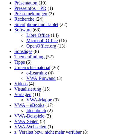
Präsentation
(10)
Presseinfos – PR
(1)
Pressemeldungen
(2)
Recherche
(24)
Smartphone und Tablet
(22)
Software
(68)
Libre Office
(14)
Microsoft Office
(16)
OpenOffice.org
(13)
Sonstiges
(8)
Themenfindung
(57)
Tipps
(6)
Unterrichtsmaterial
(26)
e-Learning
(4)
VWA-Pinwand
(3)
Videos
(4)
Visualisierung
(15)
Vorlagen
(11)
VWA-Mappe
(9)
VWA – eBooks
(17)
Ideenbuch
(2)
VWA-Beispiele
(3)
VWA-Seiten
(5)
VWA-Webseiten
(1)
z_Veraltet bzw. nicht mehr verfübar
(8)