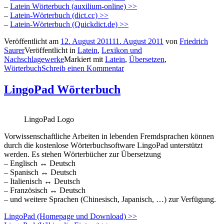
–
Latein Wörterbuch (auxilium-online) >>
–
Latein-Wörterbuch (dict.cc) >>
–
Latein-Wörterbuch (Quickdict.de) >>
Veröffentlicht am
12. August 2011
11. August 2011
von
Friedrich
Saurer
Veröffentlicht in
Latein
,
Lexikon und
Nachschlagewerke
Markiert mit
Latein
,
Übersetzen
,
Wörterbuch
Schreib einen Kommentar
LingoPad Wörterbuch
LingoPad Logo
Vorwissenschaftliche Arbeiten in lebenden Fremdsprachen können
durch die kostenlose Wörterbuchsoftware LingoPad unterstützt
werden. Es stehen Wörterbücher zur Übersetzung
– Englisch ↔ Deutsch
– Spanisch ↔ Deutsch
– Italienisch ↔ Deutsch
– Französisch ↔ Deutsch
– und weitere Sprachen (Chinesisch, Japanisch, …) zur Verfügung.
LingoPad (Homepage und Download) >>