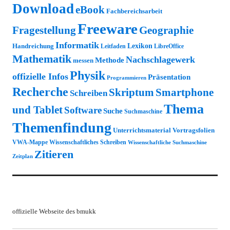
Download
eBook
Fachbereichsarbeit
Freeware
Fragestellung
Geographie
Informatik
Lexikon
Handreichung
Leitfaden
LibreOffice
Mathematik
Nachschlagewerk
Methode
messen
Physik
offizielle Infos
Präsentation
Programmieren
Recherche
Skriptum
Smartphone
Schreiben
Thema
und Tablet
Software
Suche
Suchmaschine
Themenfindung
Unterrichtsmaterial
Vortragsfolien
VWA-Mappe
Wissenschaftliches Schreiben
Wissenschaftliche Suchmaschine
Zitieren
Zeitplan
offizielle Webseite des bmukk