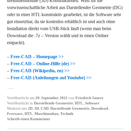
dreidimensionale (3D) Konstruktionen. Wird für die
vorwissenschaftliche Arbeit aus Darstellender Geometrie (DG)
oder in einer HTL konstruktiv gearbeitet, ist die Software sehr
gut einsetzbar, da sie kostenlos erhältlich ist und auch ohne
Installation direkt vom USB-Stick läuft (wenn man beim
Download die .7z – Version wählt und in einen Ordner
entpackt).
–
Free-CAD – Homepage >>
–
Free-CAD – Online-Hilfe (de) >>
–
Free-CAD (Wikipedia, en) >>
–
Free-CAD (Anleitungen auf Youtube) >>
Veröffentlicht am
29. September 2011
von
Friedrich Saurer
Veröffentlicht in
Darstellende Geometrie
,
HTL
,
Software
Markiert mit
2D
,
3D
,
CAD
,
Darstellende Geometrie
,
Download
,
Freeware
,
HTL
,
Maschinenbau
,
Technik
Schreib einen Kommentar