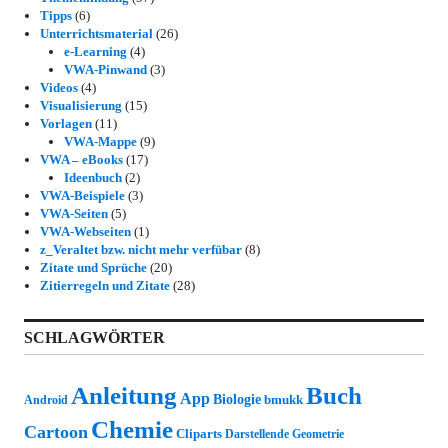
Tipps
(6)
Unterrichtsmaterial
(26)
e-Learning
(4)
VWA-Pinwand
(3)
Videos
(4)
Visualisierung
(15)
Vorlagen
(11)
VWA-Mappe
(9)
VWA – eBooks
(17)
Ideenbuch
(2)
VWA-Beispiele
(3)
VWA-Seiten
(5)
VWA-Webseiten
(1)
z_Veraltet bzw. nicht mehr verfübar
(8)
Zitate und Sprüche
(20)
Zitierregeln und Zitate
(28)
SCHLAGWÖRTER
Anleitung
Buch
App
Biologie
bmukk
Android
Chemie
Cartoon
Cliparts
Darstellende Geometrie