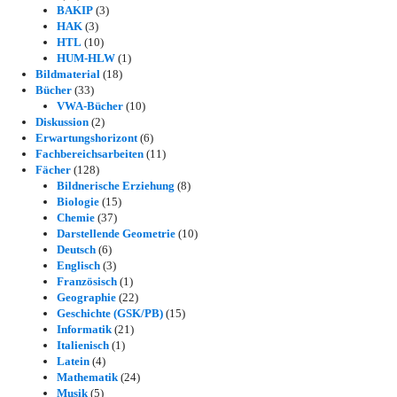
BAKIP
(3)
HAK
(3)
HTL
(10)
HUM-HLW
(1)
Bildmaterial
(18)
Bücher
(33)
VWA-Bücher
(10)
Diskussion
(2)
Erwartungshorizont
(6)
Fachbereichsarbeiten
(11)
Fächer
(128)
Bildnerische Erziehung
(8)
Biologie
(15)
Chemie
(37)
Darstellende Geometrie
(10)
Deutsch
(6)
Englisch
(3)
Französisch
(1)
Geographie
(22)
Geschichte (GSK/PB)
(15)
Informatik
(21)
Italienisch
(1)
Latein
(4)
Mathematik
(24)
Musik
(5)