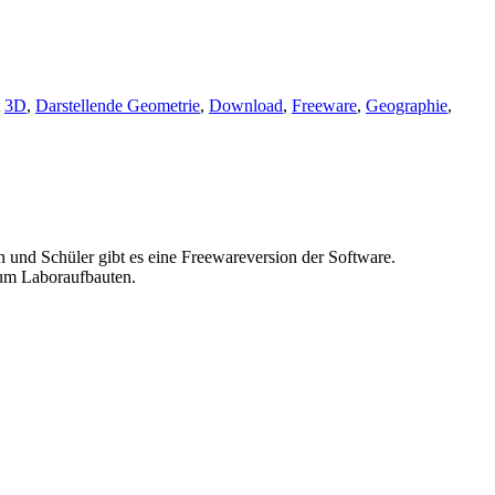
t
3D
,
Darstellende Geometrie
,
Download
,
Freeware
,
Geographie
,
und Schüler gibt es eine Freewareversion der Software.
um Laboraufbauten.