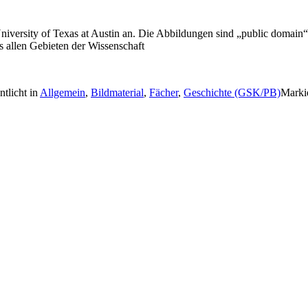
University of Texas at Austin an. Die Abbildungen sind „public domain“
us allen Gebieten der Wissenschaft
ntlicht in
Allgemein
,
Bildmaterial
,
Fächer
,
Geschichte (GSK/PB)
Marki