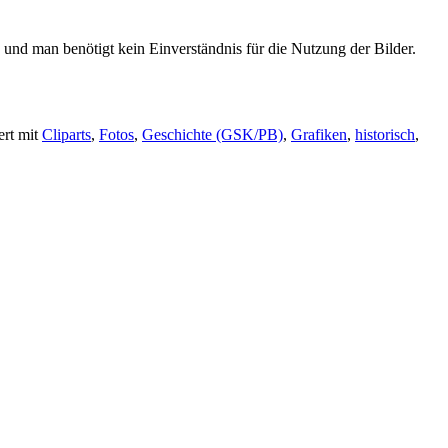
 und man benötigt kein Einverständnis für die Nutzung der Bilder.
ert mit
Cliparts
,
Fotos
,
Geschichte (GSK/PB)
,
Grafiken
,
historisch
,