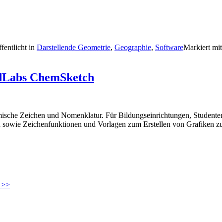
fentlicht in
Darstellende Geometrie
,
Geographie
,
Software
Markiert mi
cdLabs ChemSketch
sche Zeichen und Nomenklatur. Für Bildungseinrichtungen, Studenten 
sowie Zeichenfunktionen und Vorlagen zum Erstellen von Grafiken z
 >>