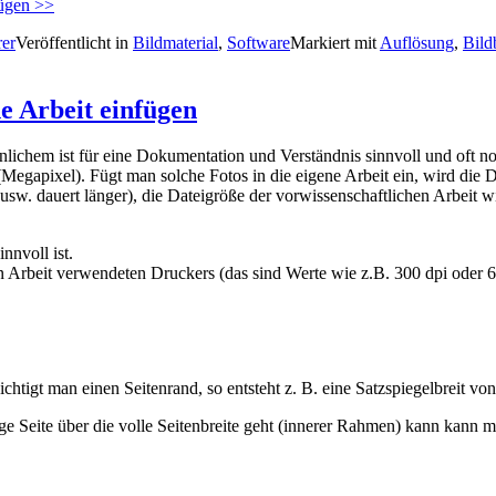
fügen >>
rer
Veröffentlicht in
Bildmaterial
,
Software
Markiert mit
Auflösung
,
Bild
he Arbeit einfügen
nlichem ist für eine Dokumentation und Verständnis sinnvoll und oft n
egapixel). Fügt man solche Fotos in die eigene Arbeit ein, wird die D
sw. dauert länger), die Dateigröße der vorwissenschaftlichen Arbeit wi
nnvoll ist.
en Arbeit verwendeten Druckers (das sind Werte wie z.B. 300 dpi ode
chtigt man einen Seitenrand, so entsteht z. B. eine Satzspiegelbreit 
lange Seite über die volle Seitenbreite geht (innerer Rahmen) kann kann