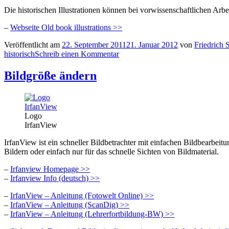
Die historischen Illustrationen können bei vorwissenschaftlichen Arb
–
Webseite Old book illustrations >>
Veröffentlicht am
22. September 2011
21. Januar 2012
von
Friedrich 
historisch
Schreib einen Kommentar
Bildgröße ändern
Logo
IrfanView
IrfanView ist ein schneller Bildbetrachter mit einfachen Bildbearbe
Bildern oder einfach nur für das schnelle Sichten von Bildmaterial.
–
Irfanview Homepage >>
–
Irfanview Info (deutsch) >>
–
IrfanView – Anleitung (Fotowelt Online) >>
–
IrfanView – Anleitung (ScanDig) >>
–
IrfanView – Anleitung (Lehrerfortbildung-BW) >>