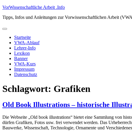
Zum
VorWissenschaftliche Arbeit .Info
Inhalt
Tipps, Infos und Anleitungen zur Vorwissenschaftlichen Arbeit (VW
springen
Primäres
Menü
Startseite
VWA-Ablauf
Lehrer-Info
Lexikon
Banner
VWA-Kurs
Impressum
Datenschutz
Schlagwort:
Grafiken
Old Book Illustrations – historische Illustr
Die Webseite „Old book illustrations“ bietet eine Sammlung von hist
dürfen Grafiken, Fotos usw. frei verwendet werden. Das Urheberrecht
Bauwerke, Wissenschaft, Technologie, Ornamente und Verschiedenes