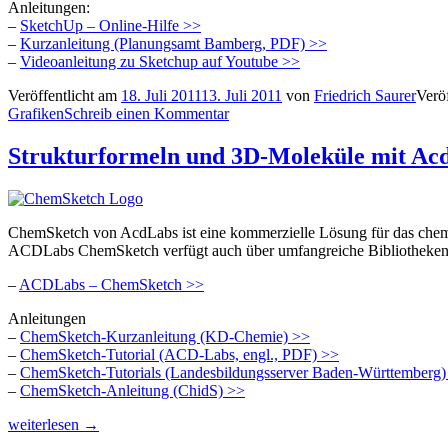
Anleitungen:
–
SketchUp – Online-Hilfe >>
–
Kurzanleitung (Planungsamt Bamberg, PDF) >>
–
Videoanleitung zu Sketchup auf Youtube >>
Veröffentlicht am
18. Juli 2011
13. Juli 2011
von
Friedrich Saurer
Veröf
Grafiken
Schreib einen Kommentar
Strukturformeln und 3D-Moleküle mit A
ChemSketch von AcdLabs ist eine kommerzielle Lösung für das chemi
ACDLabs ChemSketch verfügt auch über umfangreiche Bibliotheken 
–
ACDLabs – ChemSketch >>
Anleitungen
–
ChemSketch-Kurzanleitung (KD-Chemie) >>
–
ChemSketch-Tutorial (ACD-Labs, engl., PDF) >>
–
ChemSketch-Tutorials (Landesbildungsserver Baden-Württemberg)
–
ChemSketch-Anleitung (ChidS) >>
„Strukturformeln
weiterlesen
→
und