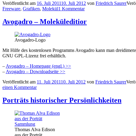
Veröffentlicht am
16. Juli 2011
10. Juli 2012
von
Friedrich Saurer
Verö
3D-
Freeware
,
Grafiken
,
Molekül
1 Kommentar
Moleküle
mit
AcdLabs
Avogadro – Moleküleditior
ChemSketch“
Avogadro-Logo
Mit Hilfe des kostenlosen Programms Avogadro kann man dreidimensi
GNU GPL-Lizenz frei erhältlich.
–
Avogadro – Homepage (engl.) >>
–
Avogadro – Downloadseite >>
Veröffentlicht am
11. Juli 2011
10. Juli 2012
von
Friedrich Saurer
Veröf
einen Kommentar
Porträts historischer Persönlichkeiten
Thomas Alva Edison
aus der Porträt