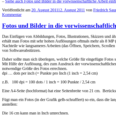
–
Siehe auch Fotos und Bilder in die vorwissenschaftliche Arbeit ein
Veröffentlicht am
20. August 2011
12. August 2011
von
Friedrich Sau
Kommentar
Fotos und Bilder in die vorwissenschaftlic
Das Einfügen von Abbildungen, Fotos, Illustrationen, Skizzen und äh
erhält man Fotos mit sehr hohen Auflösungen oftmals mehr als 8 MP (M
Nachteile wie langsameres Arbeiten (das Öffnen, Speichern, Scrollen u
von Softwareabstürzen.
Daher sollte man sich überlegen, welche Größe für eingefügte Fotos si
Mit Hilfe der Auflösung, des zum Ausdruck der vorwissenschaftlich
notwendige Größe des Fotos errechnen.
dpi … dots per inch (= Punkte pro Inch (1 inch = 2,54 cm)
z.B. 100 dpi = 100 dots / 1 inch = 100 Punkte / 2,54 cm
Eine A4-Seite (hochformat) hat eine Seitenbreite von 21 cm. Berücksi
Fügt man ein Fotos (in der Grafik gelb-schraffiert) so ein, dass die 
anstellen:
Die 16 cm kann man in Inch umrechnen.