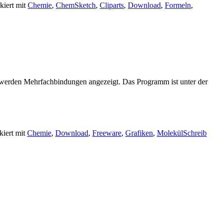
kiert mit
Chemie
,
ChemSketch
,
Cliparts
,
Download
,
Formeln
,
 werden Mehrfachbindungen angezeigt. Das Programm ist unter der
kiert mit
Chemie
,
Download
,
Freeware
,
Grafiken
,
Molekül
Schreib