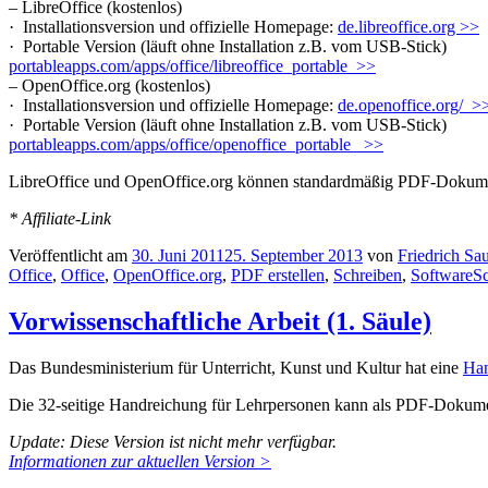
– LibreOffice (kostenlos)
· Installationsversion und offizielle Homepage:
de.libreoffice.org >>
· Portable Version (läuft ohne Installation z.B. vom USB-Stick)
portableapps.com/apps/office/libreoffice_portable >>
– OpenOffice.org (kostenlos)
· Installationsversion und offizielle Homepage:
de.openoffice.org/ >
· Portable Version (läuft ohne Installation z.B. vom USB-Stick)
portableapps.com/apps/office/openoffice_portable >>
LibreOffice und OpenOffice.org können standardmäßig PDF-Dokumen
* Affiliate-Link
Veröffentlicht am
30. Juni 2011
25. September 2013
von
Friedrich Sau
Office
,
Office
,
OpenOffice.org
,
PDF erstellen
,
Schreiben
,
Software
S
Vorwissenschaftliche Arbeit (1. Säule)
Das Bundesministerium für Unterricht, Kunst und Kultur hat eine
Han
Die 32-seitige Handreichung für Lehrpersonen kann als PDF-Dokum
Update: Diese Version ist nicht mehr verfügbar.
Informationen zur aktuellen Version >