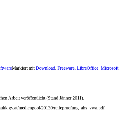
ftware
Markiert mit
Download
,
Freeware
,
LibreOffice
,
Microsoft
hen Arbeit veröffentlicht (Stand Jänner 2011).
ukk.gv.at/medienpool/20130/reifepruefung_ahs_vwa.pdf