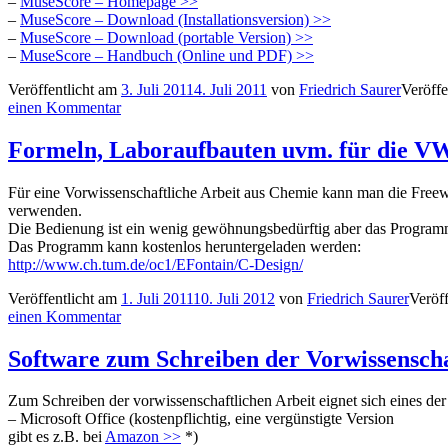
–
MuseScore – Homepage >>
–
MuseScore – Download (Installationsversion) >>
–
MuseScore – Download (portable Version) >>
–
MuseScore – Handbuch (Online und PDF) >>
Veröffentlicht am
3. Juli 2011
4. Juli 2011
von
Friedrich Saurer
Veröffe
einen Kommentar
Formeln, Laboraufbauten uvm. für die V
Für eine Vorwissenschaftliche Arbeit aus Chemie kann man die Free
verwenden.
Die Bedienung ist ein wenig gewöhnungsbedürftig aber das Programm 
Das Programm kann kostenlos heruntergeladen werden:
http://www.ch.tum.de/oc1/EFontain/C-Design/
Veröffentlicht am
1. Juli 2011
10. Juli 2012
von
Friedrich Saurer
Veröff
einen Kommentar
Software zum Schreiben der Vorwissenscha
Zum Schreiben der vorwissenschaftlichen Arbeit eignet sich eines de
– Microsoft Office (kostenpflichtig, eine vergünstigte Version
gibt es z.B. bei
Amazon >>
*)