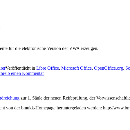
>
te für die elektronische Version der VWA erzeugen.
rer
Veröffentlicht in
Libre Office
,
Microsoft Office
,
OpenOffice.org
,
So
chreib einen Kommentar
dreichung
zur 1. Säule der neuen Reifeprüfung, der Vorwissenschaftlic
ent von der bmukk-Homepage heruntergeladen werden: http://www.bm