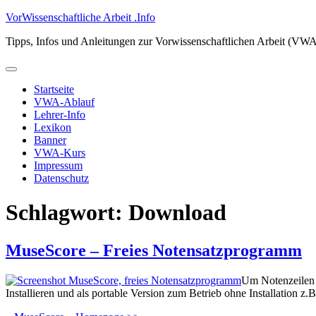
Zum
VorWissenschaftliche Arbeit .Info
Inhalt
Tipps, Infos und Anleitungen zur Vorwissenschaftlichen Arbeit (VW
springen
Primäres
Menü
Startseite
VWA-Ablauf
Lehrer-Info
Lexikon
Banner
VWA-Kurs
Impressum
Datenschutz
Schlagwort:
Download
MuseScore – Freies Notensatzprogramm
Um Notenzeilen 
Installieren und als portable Version zum Betrieb ohne Installation 