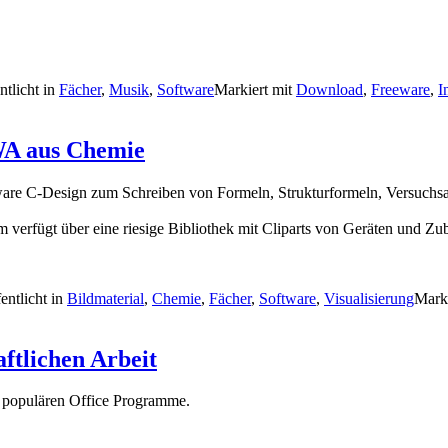
ntlicht in
Fächer
,
Musik
,
Software
Markiert mit
Download
,
Freeware
,
I
WA aus Chemie
ware C-Design zum Schreiben von Formeln, Strukturformeln, Versuchs
verfügt über eine riesige Bibliothek mit Cliparts von Geräten und Zu
entlicht in
Bildmaterial
,
Chemie
,
Fächer
,
Software
,
Visualisierung
Mark
ftlichen Arbeit
r populären Office Programme.