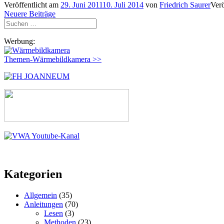
Veröffentlicht am
29. Juni 2011
10. Juli 2014
von
Friedrich Saurer
Verö
Beitragsnavigation
Neuere Beiträge
Suchen
nach:
Werbung:
Themen-Wärmebildkamera >>
Kategorien
Allgemein
(35)
Anleitungen
(70)
Lesen
(3)
Methoden
(23)