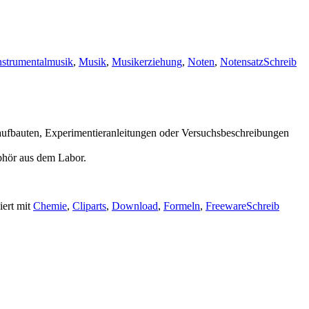
nstrumentalmusik
,
Musik
,
Musikerziehung
,
Noten
,
Notensatz
Schreib
aufbauten, Experimentieranleitungen oder Versuchsbeschreibungen
bhör aus dem Labor.
iert mit
Chemie
,
Cliparts
,
Download
,
Formeln
,
Freeware
Schreib