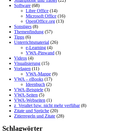
Smartphone und Tablet
(22)
Software
(68)
Libre Office
(14)
Microsoft Office
(16)
OpenOffice.org
(13)
Sonstiges
(8)
Themenfindung
(57)
Tipps
(6)
Unterrichtsmaterial
(26)
e-Learning
(4)
VWA-Pinwand
(3)
Videos
(4)
Visualisierung
(15)
Vorlagen
(11)
VWA-Mappe
(9)
VWA – eBooks
(17)
Ideenbuch
(2)
VWA-Beispiele
(3)
VWA-Seiten
(5)
VWA-Webseiten
(1)
z_Veraltet bzw. nicht mehr verfübar
(8)
Zitate und Sprüche
(20)
Zitierregeln und Zitate
(28)
Schlagwörter