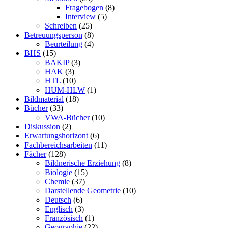
Fragebogen
(8)
Interview
(5)
Schreiben
(25)
Betreuungsperson
(8)
Beurteilung
(4)
BHS
(15)
BAKIP
(3)
HAK
(3)
HTL
(10)
HUM-HLW
(1)
Bildmaterial
(18)
Bücher
(33)
VWA-Bücher
(10)
Diskussion
(2)
Erwartungshorizont
(6)
Fachbereichsarbeiten
(11)
Fächer
(128)
Bildnerische Erziehung
(8)
Biologie
(15)
Chemie
(37)
Darstellende Geometrie
(10)
Deutsch
(6)
Englisch
(3)
Französisch
(1)
Geographie
(22)