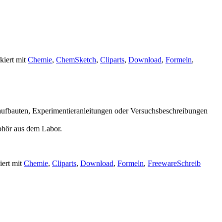
kiert mit
Chemie
,
ChemSketch
,
Cliparts
,
Download
,
Formeln
,
aufbauten, Experimentieranleitungen oder Versuchsbeschreibungen
bhör aus dem Labor.
iert mit
Chemie
,
Cliparts
,
Download
,
Formeln
,
Freeware
Schreib