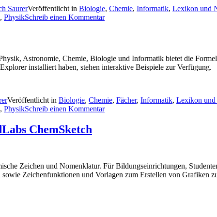
ch Saurer
Veröffentlicht in
Biologie
,
Chemie
,
Informatik
,
Lexikon und 
,
Physik
Schreib einen Kommentar
Physik, Astronomie, Chemie, Biologie und Informatik bietet die Form
lorer installiert haben, stehen interaktive Beispiele zur Verfügung.
rer
Veröffentlicht in
Biologie
,
Chemie
,
Fächer
,
Informatik
,
Lexikon und
,
Physik
Schreib einen Kommentar
cdLabs ChemSketch
sche Zeichen und Nomenklatur. Für Bildungseinrichtungen, Studenten 
sowie Zeichenfunktionen und Vorlagen zum Erstellen von Grafiken z