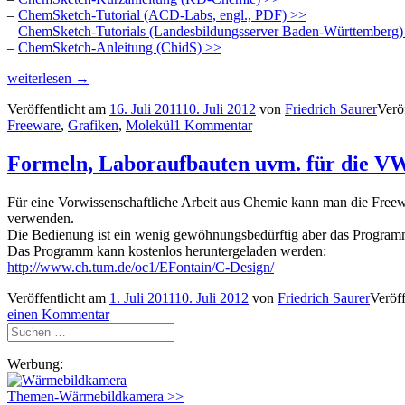
–
ChemSketch-Tutorial (ACD-Labs, engl., PDF) >>
–
ChemSketch-Tutorials (Landesbildungsserver Baden-Württemberg)
–
ChemSketch-Anleitung (ChidS) >>
„Strukturformeln
weiterlesen
→
und
Veröffentlicht am
16. Juli 2011
10. Juli 2012
von
Friedrich Saurer
Verö
3D-
Freeware
,
Grafiken
,
Molekül
1 Kommentar
Moleküle
mit
AcdLabs
Formeln, Laboraufbauten uvm. für die V
ChemSketch“
Für eine Vorwissenschaftliche Arbeit aus Chemie kann man die Free
verwenden.
Die Bedienung ist ein wenig gewöhnungsbedürftig aber das Programm 
Das Programm kann kostenlos heruntergeladen werden:
http://www.ch.tum.de/oc1/EFontain/C-Design/
Veröffentlicht am
1. Juli 2011
10. Juli 2012
von
Friedrich Saurer
Veröff
einen Kommentar
Suchen
nach:
Werbung:
Themen-Wärmebildkamera >>