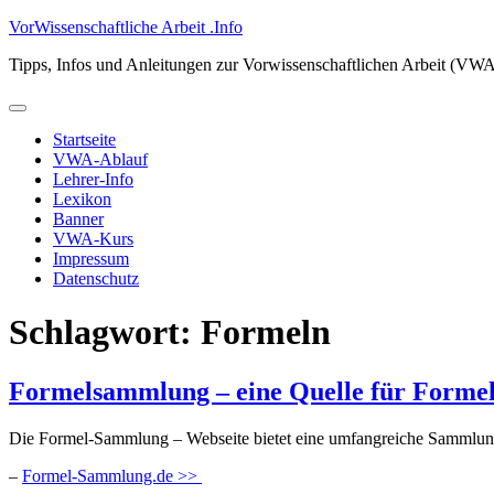
Zum
VorWissenschaftliche Arbeit .Info
Inhalt
Tipps, Infos und Anleitungen zur Vorwissenschaftlichen Arbeit (VW
springen
Primäres
Menü
Startseite
VWA-Ablauf
Lehrer-Info
Lexikon
Banner
VWA-Kurs
Impressum
Datenschutz
Schlagwort:
Formeln
Formelsammlung – eine Quelle für Formel
Die Formel-Sammlung – Webseite bietet eine umfangreiche Samml
–
Formel-Sammlung.de >>