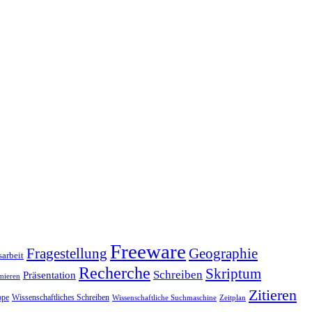
Freeware
Fragestellung
Geographie
arbeit
Recherche
Skriptum
Schreiben
Präsentation
mieren
Zitieren
pe
Wissenschaftliches Schreiben
Wissenschaftliche Suchmaschine
Zeitplan