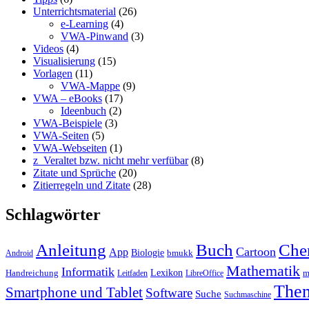
Unterrichtsmaterial
(26)
e-Learning
(4)
VWA-Pinwand
(3)
Videos
(4)
Visualisierung
(15)
Vorlagen
(11)
VWA-Mappe
(9)
VWA – eBooks
(17)
Ideenbuch
(2)
VWA-Beispiele
(3)
VWA-Seiten
(5)
VWA-Webseiten
(1)
z_Veraltet bzw. nicht mehr verfübar
(8)
Zitate und Sprüche
(20)
Zitierregeln und Zitate
(28)
Schlagwörter
Anleitung
Buch
Che
Cartoon
App
Biologie
bmukk
Android
Mathematik
Informatik
Lexikon
Handreichung
m
Leitfaden
LibreOffice
The
Smartphone und Tablet
Software
Suche
Suchmaschine