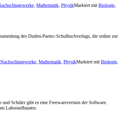
Nachschlagewerke
,
Mathematik
,
Physik
Markiert mit
Biologie
,
elsammlung des Duden-Paetec-Schulbuchverlags, die online zur
 Nachschlagewerke
,
Mathematik
,
Physik
Markiert mit
Biologie
,
und Schüler gibt es eine Freewareversion der Software.
um Laboraufbauten.