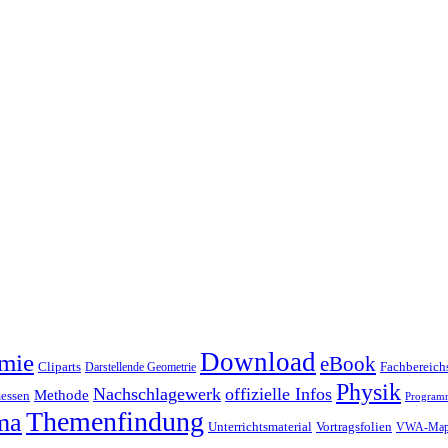
Download
mie
eBook
Cliparts
Fachbereichs
Darstellende Geometrie
Physik
Nachschlagewerk
offizielle Infos
Methode
essen
Program
Themenfindung
ma
Unterrichtsmaterial
Vortragsfolien
VWA-Map