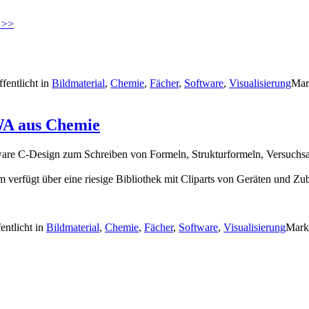
 >>
ffentlicht in
Bildmaterial
,
Chemie
,
Fächer
,
Software
,
Visualisierung
Mar
WA aus Chemie
ware C-Design zum Schreiben von Formeln, Strukturformeln, Versuchs
verfügt über eine riesige Bibliothek mit Cliparts von Geräten und Zu
entlicht in
Bildmaterial
,
Chemie
,
Fächer
,
Software
,
Visualisierung
Mark