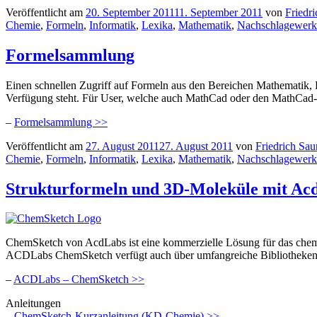
Veröffentlicht am
20. September 2011
11. September 2011
von
Friedri
Chemie
,
Formeln
,
Informatik
,
Lexika
,
Mathematik
,
Nachschlagewerk
Formelsammlung
Einen schnellen Zugriff auf Formeln aus den Bereichen Mathematik, 
Verfügung steht. Für User, welche auch MathCad oder den MathCad-Exp
–
Formelsammlung >>
Veröffentlicht am
27. August 2011
27. August 2011
von
Friedrich Sau
Chemie
,
Formeln
,
Informatik
,
Lexika
,
Mathematik
,
Nachschlagewerk
Strukturformeln und 3D-Moleküle mit A
ChemSketch von AcdLabs ist eine kommerzielle Lösung für das chemi
ACDLabs ChemSketch verfügt auch über umfangreiche Bibliotheken 
–
ACDLabs – ChemSketch >>
Anleitungen
–
ChemSketch-Kurzanleitung (KD-Chemie) >>