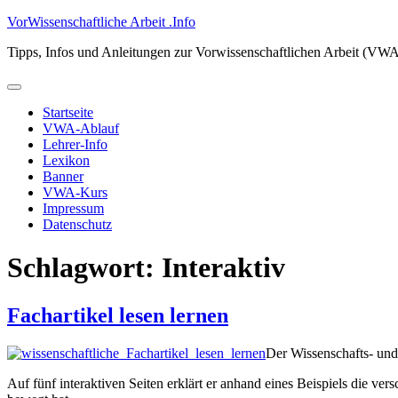
Zum
VorWissenschaftliche Arbeit .Info
Inhalt
Tipps, Infos und Anleitungen zur Vorwissenschaftlichen Arbeit (VW
springen
Primäres
Menü
Startseite
VWA-Ablauf
Lehrer-Info
Lexikon
Banner
VWA-Kurs
Impressum
Datenschutz
Schlagwort:
Interaktiv
Fachartikel lesen lernen
Der Wissenschafts- und
Auf fünf interaktiven Seiten erklärt er anhand eines Beispiels die 