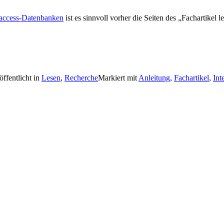
access-Datenbanken
ist es sinnvoll vorher die Seiten des „Fachartikel 
öffentlicht in
Lesen
,
Recherche
Markiert mit
Anleitung
,
Fachartikel
,
Int