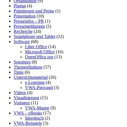
Organisation
(9)
Plagiat
(4)
Prämierung und Preise
(1)
Präsentation
(10)
Presseinfos – PR
(1)
Pressemeldungen
(2)
Recherche
(24)
Smartphone und Tablet
(22)
Software
(68)
Libre Office
(14)
Microsoft Office
(16)
OpenOffice.org
(13)
Sonstiges
(8)
Themenfindung
(57)
Tipps
(6)
Unterrichtsmaterial
(26)
e-Learning
(4)
VWA-Pinwand
(3)
Videos
(4)
Visualisierung
(15)
Vorlagen
(11)
VWA-Mappe
(9)
VWA – eBooks
(17)
Ideenbuch
(2)
VWA-Beispiele
(3)