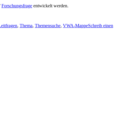
/
Forschungsfrage
entwickelt werden.
Leitfragen
,
Thema
,
Themensuche
,
VWA-Mappe
Schreib einen