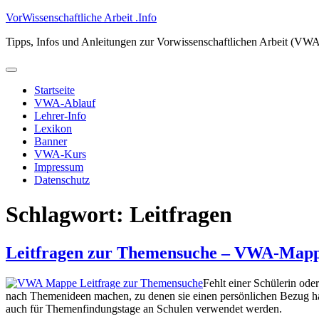
Zum
VorWissenschaftliche Arbeit .Info
Inhalt
Tipps, Infos und Anleitungen zur Vorwissenschaftlichen Arbeit (VW
springen
Primäres
Menü
Startseite
VWA-Ablauf
Lehrer-Info
Lexikon
Banner
VWA-Kurs
Impressum
Datenschutz
Schlagwort:
Leitfragen
Leitfragen zur Themensuche – VWA-Map
Fehlt einer Schülerin od
nach Themenideen machen, zu denen sie einen persönlichen Bezug
auch für Themenfindungstage an Schulen verwendet werden.