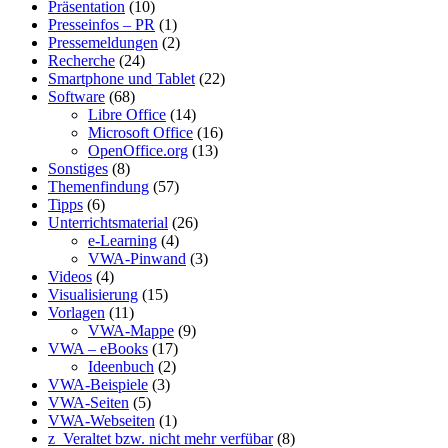
Präsentation
(10)
Presseinfos – PR
(1)
Pressemeldungen
(2)
Recherche
(24)
Smartphone und Tablet
(22)
Software
(68)
Libre Office
(14)
Microsoft Office
(16)
OpenOffice.org
(13)
Sonstiges
(8)
Themenfindung
(57)
Tipps
(6)
Unterrichtsmaterial
(26)
e-Learning
(4)
VWA-Pinwand
(3)
Videos
(4)
Visualisierung
(15)
Vorlagen
(11)
VWA-Mappe
(9)
VWA – eBooks
(17)
Ideenbuch
(2)
VWA-Beispiele
(3)
VWA-Seiten
(5)
VWA-Webseiten
(1)
z_Veraltet bzw. nicht mehr verfübar
(8)