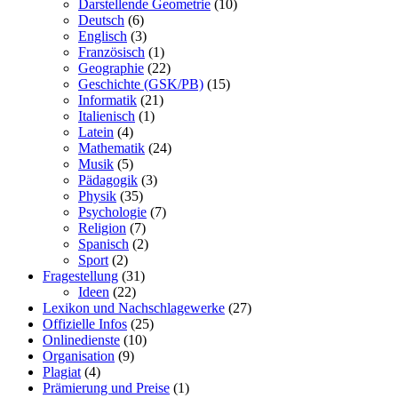
Darstellende Geometrie
(10)
Deutsch
(6)
Englisch
(3)
Französisch
(1)
Geographie
(22)
Geschichte (GSK/PB)
(15)
Informatik
(21)
Italienisch
(1)
Latein
(4)
Mathematik
(24)
Musik
(5)
Pädagogik
(3)
Physik
(35)
Psychologie
(7)
Religion
(7)
Spanisch
(2)
Sport
(2)
Fragestellung
(31)
Ideen
(22)
Lexikon und Nachschlagewerke
(27)
Offizielle Infos
(25)
Onlinedienste
(10)
Organisation
(9)
Plagiat
(4)
Prämierung und Preise
(1)