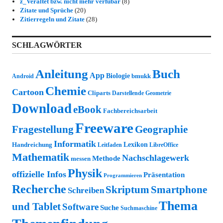
z_Veraltet bzw. nicht mehr verfübar
(8)
Zitate und Sprüche
(20)
Zitierregeln und Zitate
(28)
SCHLAGWÖRTER
Anleitung
Buch
App
Biologie
bmukk
Android
Chemie
Cartoon
Cliparts
Darstellende Geometrie
Download
eBook
Fachbereichsarbeit
Freeware
Fragestellung
Geographie
Informatik
Lexikon
Handreichung
Leitfaden
LibreOffice
Mathematik
Nachschlagewerk
Methode
messen
Physik
offizielle Infos
Präsentation
Programmieren
Recherche
Skriptum
Smartphone
Schreiben
Thema
und Tablet
Software
Suche
Suchmaschine