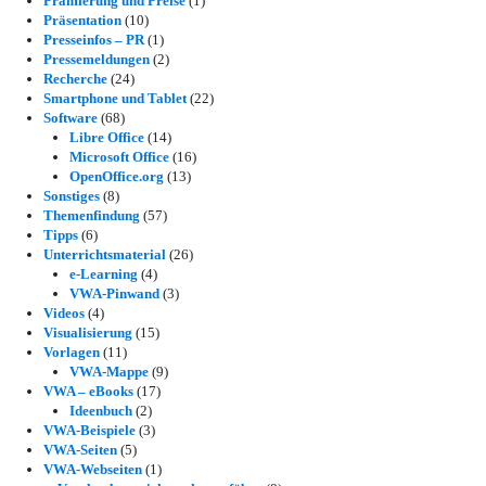
Prämierung und Preise
(1)
Präsentation
(10)
Presseinfos – PR
(1)
Pressemeldungen
(2)
Recherche
(24)
Smartphone und Tablet
(22)
Software
(68)
Libre Office
(14)
Microsoft Office
(16)
OpenOffice.org
(13)
Sonstiges
(8)
Themenfindung
(57)
Tipps
(6)
Unterrichtsmaterial
(26)
e-Learning
(4)
VWA-Pinwand
(3)
Videos
(4)
Visualisierung
(15)
Vorlagen
(11)
VWA-Mappe
(9)
VWA – eBooks
(17)
Ideenbuch
(2)
VWA-Beispiele
(3)
VWA-Seiten
(5)
VWA-Webseiten
(1)