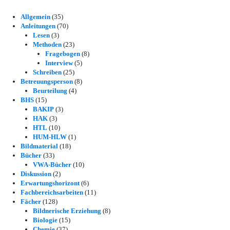
Allgemein
(35)
Anleitungen
(70)
Lesen
(3)
Methoden
(23)
Fragebogen
(8)
Interview
(5)
Schreiben
(25)
Betreuungsperson
(8)
Beurteilung
(4)
BHS
(15)
BAKIP
(3)
HAK
(3)
HTL
(10)
HUM-HLW
(1)
Bildmaterial
(18)
Bücher
(33)
VWA-Bücher
(10)
Diskussion
(2)
Erwartungshorizont
(6)
Fachbereichsarbeiten
(11)
Fächer
(128)
Bildnerische Erziehung
(8)
Biologie
(15)
Chemie
(37)