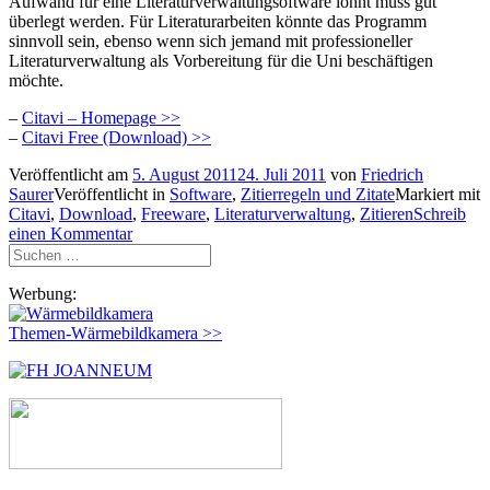
Aufwand für eine Literaturverwaltungsoftware lohnt muss gut
überlegt werden. Für Literaturarbeiten könnte das Programm
sinnvoll sein, ebenso wenn sich jemand mit professioneller
Literaturverwaltung als Vorbereitung für die Uni beschäftigen
möchte.
–
Citavi – Homepage >>
–
Citavi Free (Download) >>
Veröffentlicht am
5. August 2011
24. Juli 2011
von
Friedrich
Saurer
Veröffentlicht in
Software
,
Zitierregeln und Zitate
Markiert mit
Citavi
,
Download
,
Freeware
,
Literaturverwaltung
,
Zitieren
Schreib
einen Kommentar
Suchen
nach:
Werbung:
Themen-Wärmebildkamera >>