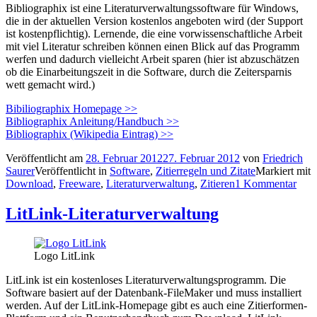
Bibliographix ist eine Literaturverwaltungssoftware für Windows,
die in der aktuellen Version kostenlos angeboten wird (der Support
ist kostenpflichtig). Lernende, die eine vorwissenschaftliche Arbeit
mit viel Literatur schreiben können einen Blick auf das Programm
werfen und dadurch vielleicht Arbeit sparen (hier ist abzuschätzen
ob die Einarbeitungszeit in die Software, durch die Zeitersparnis
wett gemacht wird.)
Bibiliographix Homepage >>
Bibliographix Anleitung/Handbuch >>
Bibliographix (Wikipedia Eintrag) >>
Veröffentlicht am
28. Februar 2012
27. Februar 2012
von
Friedrich
Saurer
Veröffentlicht in
Software
,
Zitierregeln und Zitate
Markiert mit
Download
,
Freeware
,
Literaturverwaltung
,
Zitieren
1 Kommentar
LitLink-Literaturverwaltung
Logo LitLink
LitLink ist ein kostenloses Literaturverwaltungsprogramm. Die
Software basiert auf der Datenbank-FileMaker und muss installiert
werden. Auf der LitLink-Homepage gibt es auch eine Zitierformen-