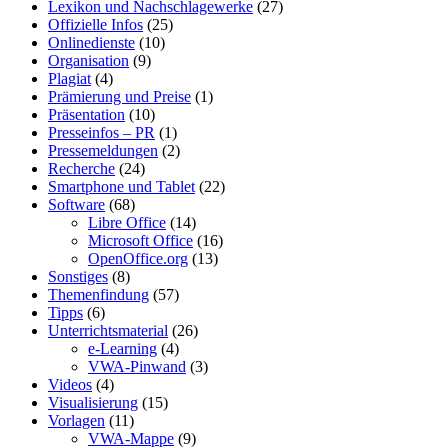
Lexikon und Nachschlagewerke
(27)
Offizielle Infos
(25)
Onlinedienste
(10)
Organisation
(9)
Plagiat
(4)
Prämierung und Preise
(1)
Präsentation
(10)
Presseinfos – PR
(1)
Pressemeldungen
(2)
Recherche
(24)
Smartphone und Tablet
(22)
Software
(68)
Libre Office
(14)
Microsoft Office
(16)
OpenOffice.org
(13)
Sonstiges
(8)
Themenfindung
(57)
Tipps
(6)
Unterrichtsmaterial
(26)
e-Learning
(4)
VWA-Pinwand
(3)
Videos
(4)
Visualisierung
(15)
Vorlagen
(11)
VWA-Mappe
(9)