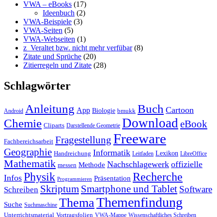
VWA – eBooks
(17)
Ideenbuch
(2)
VWA-Beispiele
(3)
VWA-Seiten
(5)
VWA-Webseiten
(1)
z_Veraltet bzw. nicht mehr verfübar
(8)
Zitate und Sprüche
(20)
Zitierregeln und Zitate
(28)
Schlagwörter
Anleitung
Buch
Cartoon
App
Biologie
bmukk
Android
Download
Chemie
eBook
Cliparts
Darstellende Geometrie
Freeware
Fragestellung
Fachbereichsarbeit
Geographie
Informatik
Lexikon
Handreichung
Leitfaden
LibreOffice
Mathematik
Nachschlagewerk
offizielle
Methode
messen
Physik
Recherche
Infos
Präsentation
Programmieren
Skriptum
Smartphone und Tablet
Software
Schreiben
Themenfindung
Thema
Suche
Suchmaschine
Unterrichtsmaterial
Vortragsfolien
VWA-Mappe
Wissenschaftliches Schreiben