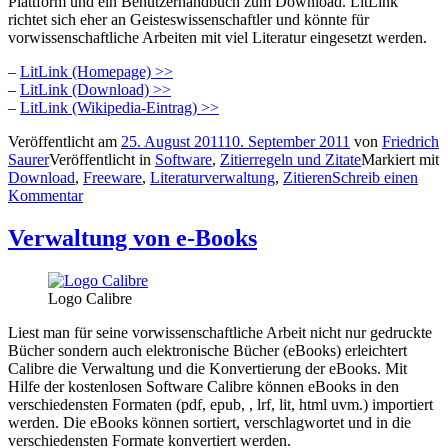
Plattform und ein Benutzerhandbuch zum Download. LitLink
richtet sich eher an Geisteswissenschaftler und könnte für
vorwissenschaftliche Arbeiten mit viel Literatur eingesetzt werden.
–
LitLink (Homepage) >>
–
LitLink (Download) >>
–
LitLink (Wikipedia-Eintrag) >>
Veröffentlicht am
25. August 2011
10. September 2011
von
Friedrich
Saurer
Veröffentlicht in
Software
,
Zitierregeln und Zitate
Markiert mit
Download
,
Freeware
,
Literaturverwaltung
,
Zitieren
Schreib einen
Kommentar
Verwaltung von e-Books
Logo Calibre
Liest man für seine vorwissenschaftliche Arbeit nicht nur gedruckte
Bücher sondern auch elektronische Bücher (eBooks) erleichtert
Calibre die Verwaltung und die Konvertierung der eBooks. Mit
Hilfe der kostenlosen Software Calibre können eBooks in den
verschiedensten Formaten (pdf, epub, , lrf, lit, html uvm.) importiert
werden. Die eBooks können sortiert, verschlagwortet und in die
verschiedensten Formate konvertiert werden.