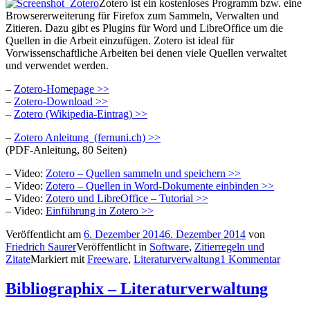
Zotero ist ein kostenloses Programm bzw. eine
Browsererweiterung für Firefox zum Sammeln, Verwalten und
Zitieren. Dazu gibt es Plugins für Word und LibreOffice um die
Quellen in die Arbeit einzufügen. Zotero ist ideal für
Vorwissenschaftliche Arbeiten bei denen viele Quellen verwaltet
und verwendet werden.
–
Zotero-Homepage >>
–
Zotero-Download >>
–
Zotero (Wikipedia-Eintrag) >>
–
Zotero Anleitung (fernuni.ch) >>
(PDF-Anleitung, 80 Seiten)
– Video:
Zotero – Quellen sammeln und speichern >>
– Video:
Zotero – Quellen in Word-Dokumente einbinden >>
– Video:
Zotero und LibreOffice – Tutorial >>
– Video:
Einführung in Zotero >>
Veröffentlicht am
6. Dezember 2014
6. Dezember 2014
von
Friedrich Saurer
Veröffentlicht in
Software
,
Zitierregeln und
Zitate
Markiert mit
Freeware
,
Literaturverwaltung
1 Kommentar
Bibliographix – Literaturverwaltung