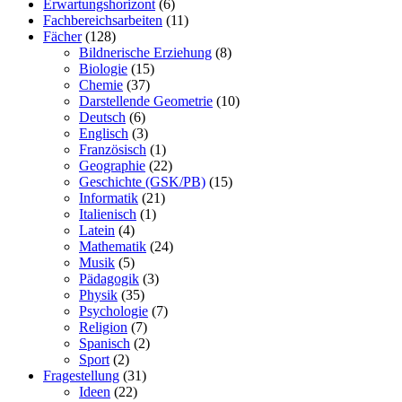
Erwartungshorizont
(6)
Fachbereichsarbeiten
(11)
Fächer
(128)
Bildnerische Erziehung
(8)
Biologie
(15)
Chemie
(37)
Darstellende Geometrie
(10)
Deutsch
(6)
Englisch
(3)
Französisch
(1)
Geographie
(22)
Geschichte (GSK/PB)
(15)
Informatik
(21)
Italienisch
(1)
Latein
(4)
Mathematik
(24)
Musik
(5)
Pädagogik
(3)
Physik
(35)
Psychologie
(7)
Religion
(7)
Spanisch
(2)
Sport
(2)
Fragestellung
(31)
Ideen
(22)