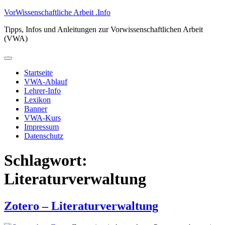
Zum
VorWissenschaftliche Arbeit .Info
Inhalt
Tipps, Infos und Anleitungen zur Vorwissenschaftlichen Arbeit
springen
(VWA)
Primäres
Menü
Startseite
VWA-Ablauf
Lehrer-Info
Lexikon
Banner
VWA-Kurs
Impressum
Datenschutz
Schlagwort:
Literaturverwaltung
Zotero – Literaturverwaltung