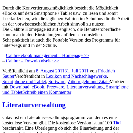
Durch die Konvertierungsmöglichkeit besteht die Möglichkeit
eBooks auf dem Smartphone / Tablet usw. zu lesen und somit
Leerlaufzeiten, wie die täglichen Fahrten im Schulbus für die Arbeit
an der vorwissenschaftlichen Arbeit sinnvoll zu nutzen.
Die Calibre Homepage ist auf englisch, die Benutzeroberfläche
kann man in den Einstellungen auf deutsch umstellen.
Sehr praktisch ist auch die Portable Version des Programms für
unterwegs und in der Schule.
–
Calibre ebook management – Homepage >>
–
Calibre – Downloadseite >>
Veröffentlicht am
8. August 2011
31. Juli 2011
von
Friedrich
Saurer
Veröffentlicht in
Lexikon und Nachschlagewerke
,
Smartphone und Tablet
,
Software
,
Zitierregeln und Zitate
Markiert
mit
Download
,
eBook
,
Freeware
,
Literaturverwaltung
,
Smartphone
und Tablet
Schreib einen Kommentar
Literaturverwaltung
Citavi ist ein Literaturverwaltungsprogramm von dem es eine
kostenlose Version gibt. Die kostenlose Version ist auf 100
Titel
beschränkt. Eine Überlegung ob sich die Einarbeitung und der