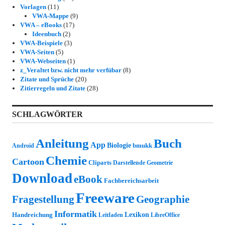
Vorlagen
(11)
VWA-Mappe
(9)
VWA – eBooks
(17)
Ideenbuch
(2)
VWA-Beispiele
(3)
VWA-Seiten
(5)
VWA-Webseiten
(1)
z_Veraltet bzw. nicht mehr verfübar
(8)
Zitate und Sprüche
(20)
Zitierregeln und Zitate
(28)
SCHLAGWÖRTER
Anleitung
Buch
App
Biologie
bmukk
Android
Chemie
Cartoon
Cliparts
Darstellende Geometrie
Download
eBook
Fachbereichsarbeit
Freeware
Fragestellung
Geographie
Informatik
Lexikon
Handreichung
Leitfaden
LibreOffice