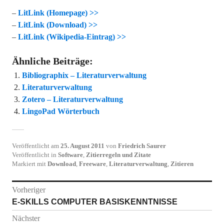
–
LitLink (Homepage) >>
–
LitLink (Download) >>
–
LitLink (Wikipedia-Eintrag) >>
Ähnliche Beiträge:
Bibliographix – Literaturverwaltung
Literaturverwaltung
Zotero – Literaturverwaltung
LingoPad Wörterbuch
Veröffentlicht am
25. August 2011
von
Friedrich Saurer
Veröffentlicht in
Software
,
Zitierregeln und Zitate
Markiert mit
Download
,
Freeware
,
Literaturverwaltung
,
Zitieren
Beitragsnavigation
Vorheriger
Vorheriger
E-SKILLS COMPUTER BASISKENNTNISSE
Beitrag:
Nächster