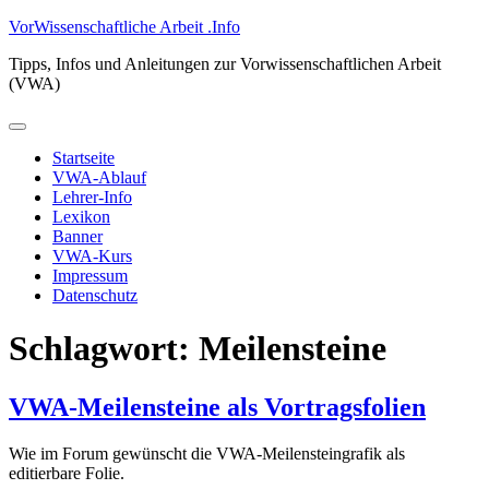
Zum
VorWissenschaftliche Arbeit .Info
Inhalt
Tipps, Infos und Anleitungen zur Vorwissenschaftlichen Arbeit
springen
(VWA)
Primäres
Menü
Startseite
VWA-Ablauf
Lehrer-Info
Lexikon
Banner
VWA-Kurs
Impressum
Datenschutz
Schlagwort:
Meilensteine
VWA-Meilensteine als Vortragsfolien
Wie im Forum gewünscht die VWA-Meilensteingrafik als
editierbare Folie.