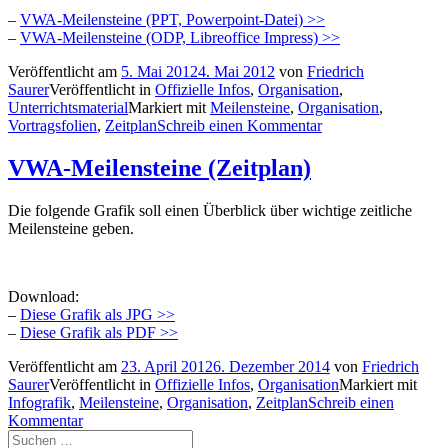
–
VWA-Meilensteine (PPT, Powerpoint-Datei) >>
–
VWA-Meilensteine (ODP, Libreoffice Impress) >>
Veröffentlicht am
5. Mai 2012
4. Mai 2012
von
Friedrich
Saurer
Veröffentlicht in
Offizielle Infos
,
Organisation
,
Unterrichtsmaterial
Markiert mit
Meilensteine
,
Organisation
,
Vortragsfolien
,
Zeitplan
Schreib einen Kommentar
VWA-Meilensteine (Zeitplan)
Die folgende Grafik soll einen Überblick über wichtige zeitliche
Meilensteine geben.
Download:
–
Diese Grafik als JPG >>
–
Diese Grafik als PDF >>
Veröffentlicht am
23. April 2012
6. Dezember 2014
von
Friedrich
Saurer
Veröffentlicht in
Offizielle Infos
,
Organisation
Markiert mit
Infografik
,
Meilensteine
,
Organisation
,
Zeitplan
Schreib einen
Kommentar
Suchen