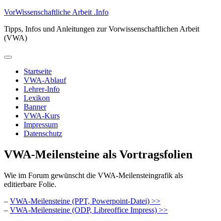
Zum
VorWissenschaftliche Arbeit .Info
Inhalt
Tipps, Infos und Anleitungen zur Vorwissenschaftlichen Arbeit
springen
(VWA)
Primäres
Menü
Startseite
VWA-Ablauf
Lehrer-Info
Lexikon
Banner
VWA-Kurs
Impressum
Datenschutz
VWA-Meilensteine als Vortragsfolien
Wie im Forum gewünscht die VWA-Meilensteingrafik als
editierbare Folie.
–
VWA-Meilensteine (PPT, Powerpoint-Datei) >>
–
VWA-Meilensteine (ODP, Libreoffice Impress) >>