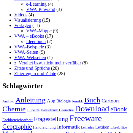
e-Learning
(4)
VWA-Pinwand
(3)
Videos
(4)
Visualisierung
(15)
Vorlagen
(11)
VWA-Mappe
(9)
VWA – eBooks
(17)
Ideenbuch
(2)
VWA-Beispiele
(3)
VWA-Seiten
(5)
VWA-Webseiten
(1)
z_Veraltet bzw. nicht mehr verfübar
(8)
Zitate und Sprüche
(20)
Zitierregeln und Zitate
(28)
Schlagwörter
Anleitung
Buch
Cartoon
App
Biologie
bmukk
Android
Download
Chemie
eBook
Cliparts
Darstellende Geometrie
Freeware
Fragestellung
Fachbereichsarbeit
Geographie
Informatik
Lexikon
Handreichung
Leitfaden
LibreOffice