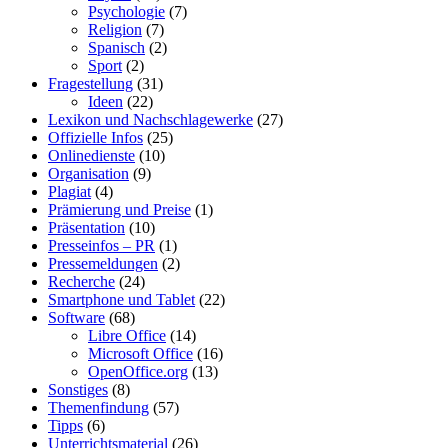
Psychologie
(7)
Religion
(7)
Spanisch
(2)
Sport
(2)
Fragestellung
(31)
Ideen
(22)
Lexikon und Nachschlagewerke
(27)
Offizielle Infos
(25)
Onlinedienste
(10)
Organisation
(9)
Plagiat
(4)
Prämierung und Preise
(1)
Präsentation
(10)
Presseinfos – PR
(1)
Pressemeldungen
(2)
Recherche
(24)
Smartphone und Tablet
(22)
Software
(68)
Libre Office
(14)
Microsoft Office
(16)
OpenOffice.org
(13)
Sonstiges
(8)
Themenfindung
(57)
Tipps
(6)
Unterrichtsmaterial
(26)