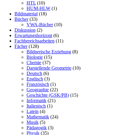
HTL
(10)
HUM-HLW
(1)
Bildmaterial
(18)
Bücher
(33)
VWA-Bücher
(10)
Diskussion
(2)
Erwartungshorizont
(6)
Fachbereichsarbeiten
(11)
Fächer
(128)
Bildnerische Erziehung
(8)
Biologie
(15)
Chemie
(37)
Darstellende Geometrie
(10)
Deutsch
(6)
Englisch
(3)
Französisch
(1)
Geographie
(22)
Geschichte (GSK/PB)
(15)
Informatik
(21)
Italienisch
(1)
Latein
(4)
Mathematik
(24)
Musik
(5)
Pädagogik
(3)
Physik
(35)