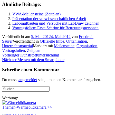
Ähnliche Beiträge:
VWA-Meilensteine (Zeitplan)
Präsentation der vorwissenschaftlichen Arbeit
Laboraufbauten und Versuche mit LabDraw zeichnen
Vortragsfolien: Erste Schritte für Betreuungspersonen
Veröffentlicht am
5. Mai 2012
4. Mai 2012
von
Friedrich
Saurer
Veröffentlicht in
Offizielle Infos
,
Organisation
,
Unterrichtsmaterial
Markiert mit
Meilensteine
,
Organisation
,
Vortragsfolien
,
Zeitplan
Beitragsnavigation
Vorheriger
Vorheriger
Kunststoffuntersuchung
Nächster
Beitrag:
Nächster
Messen mit dem Smartphone
Beitrag:
Schreibe einen Kommentar
Du musst
angemeldet
sein, um einen Kommentar abzugeben.
Suchen
nach:
Werbung:
Themen-Wärmebildkamera >>