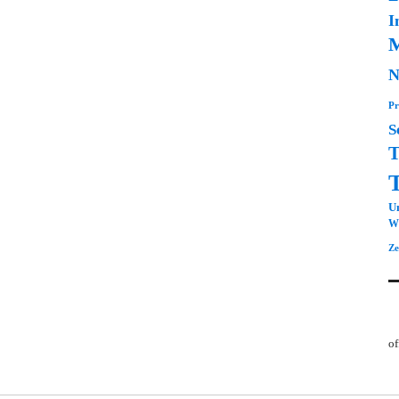
I
M
N
Pr
S
T
Un
Wi
Ze
of