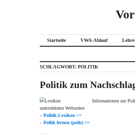
Zum
Vor
Inhalt
springen
Startseite
VWA-Ablauf
Lehre
SCHLAGWORT:
POLITIK
Politik zum Nachschla
Informationen zur Pol
unterstützten Webseiten
–
Politik-Lexikon >>
–
Politk lernen (polis) >>