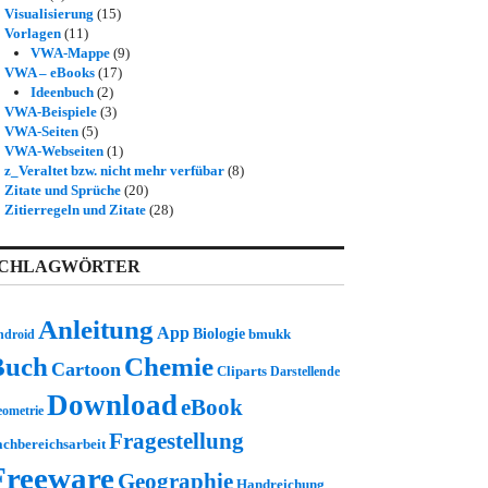
Visualisierung
(15)
Vorlagen
(11)
VWA-Mappe
(9)
VWA – eBooks
(17)
Ideenbuch
(2)
VWA-Beispiele
(3)
VWA-Seiten
(5)
VWA-Webseiten
(1)
z_Veraltet bzw. nicht mehr verfübar
(8)
Zitate und Sprüche
(20)
Zitierregeln und Zitate
(28)
CHLAGWÖRTER
Anleitung
App
Biologie
bmukk
ndroid
Buch
Chemie
Cartoon
Cliparts
Darstellende
Download
eBook
ometrie
Fragestellung
achbereichsarbeit
Freeware
Geographie
Handreichung