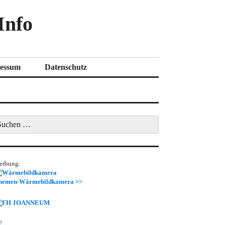
Info
essum
Datenschutz
uchen
ch:
erbung:
hemen-Wärmebildkamera >>