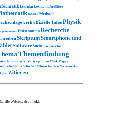
nformatik
Lexikon
Leitfaden
LibreOffice
athematik
Methode
messen
Physik
achschlagewerk
offizielle Infos
Recherche
Präsentation
ogrammieren
Skriptum
Smartphone und
chreiben
ablet
Software
Suche
Suchmaschine
Themenfindung
Thema
terrichtsmaterial
Vortragsfolien
VWA-Mappe
ssenschaftliches Schreiben
Wissenschaftliche Suchmaschine
Zitieren
itplan
fizielle Webseite des bmukk