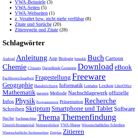
VWA-Beispiele
(3)
VWA-Seiten
(5)
VWA-Webseiten
(1)
z_Veraltet bzw. nicht mehr verfübar
(8)
Zitate und Sprüche
(20)
Zitierregeln und Zitate
(28)
Schlagwörter
Anleitung
Buch
Cartoon
App
Biologie
bmukk
Android
Download
Chemie
eBook
Cliparts
Darstellende Geometrie
Freeware
Fragestellung
Fachbereichsarbeit
Geographie
Informatik
Lexikon
Handreichung
Leitfaden
LibreOffice
Mathematik
Nachschlagewerk
offizielle
Methode
messen
Physik
Recherche
Infos
Präsentation
Programmieren
Skriptum
Smartphone und Tablet
Software
Schreiben
Themenfindung
Thema
Suche
Suchmaschine
Unterrichtsmaterial
Vortragsfolien
VWA-Mappe
Wissenschaftliches Schreiben
Zitieren
Wissenschaftliche Suchmaschine
Zeitplan