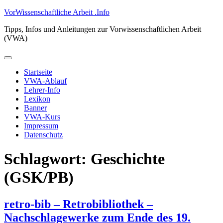
Zum
VorWissenschaftliche Arbeit .Info
Inhalt
Tipps, Infos und Anleitungen zur Vorwissenschaftlichen Arbeit
springen
(VWA)
Primäres
Menü
Startseite
VWA-Ablauf
Lehrer-Info
Lexikon
Banner
VWA-Kurs
Impressum
Datenschutz
Schlagwort:
Geschichte
(GSK/PB)
retro-bib – Retrobibliothek –
Nachschlagewerke zum Ende des 19.