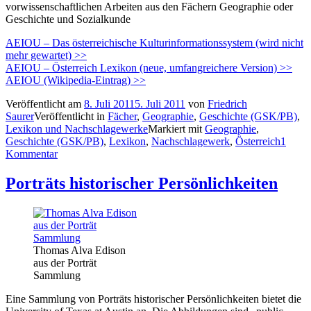
vorwissenschaftlichen Arbeiten aus den Fächern Geographie oder
Geschichte und Sozialkunde
AEIOU – Das österreichische Kulturinformationssystem (wird nicht
mehr gewartet) >>
AEIOU – Österreich Lexikon (neue, umfangreichere Version) >>
AEIOU (Wikipedia-Eintrag) >>
Veröffentlicht am
8. Juli 2011
5. Juli 2011
von
Friedrich
Saurer
Veröffentlicht in
Fächer
,
Geographie
,
Geschichte (GSK/PB)
,
Lexikon und Nachschlagewerke
Markiert mit
Geographie
,
Geschichte (GSK/PB)
,
Lexikon
,
Nachschlagewerk
,
Österreich
1
Kommentar
Porträts historischer Persönlichkeiten
Thomas Alva Edison
aus der Porträt
Sammlung
Eine Sammlung von Porträts historischer Persönlichkeiten bietet die