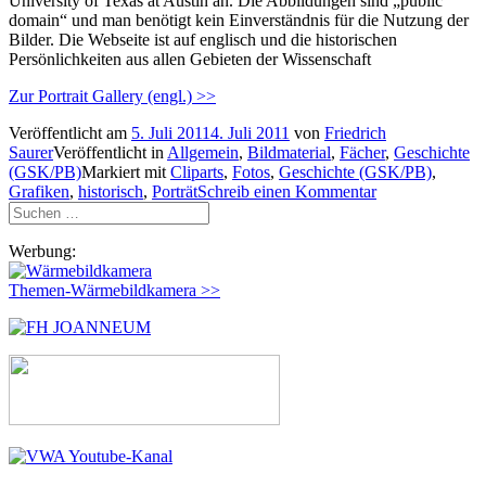
University of Texas at Austin an. Die Abbildungen sind „public
domain“ und man benötigt kein Einverständnis für die Nutzung der
Bilder. Die Webseite ist auf englisch und die historischen
Persönlichkeiten aus allen Gebieten der Wissenschaft
Zur Portrait Gallery (engl.) >>
Veröffentlicht am
5. Juli 2011
4. Juli 2011
von
Friedrich
Saurer
Veröffentlicht in
Allgemein
,
Bildmaterial
,
Fächer
,
Geschichte
(GSK/PB)
Markiert mit
Cliparts
,
Fotos
,
Geschichte (GSK/PB)
,
Grafiken
,
historisch
,
Porträt
Schreib einen Kommentar
Suchen
nach:
Werbung:
Themen-Wärmebildkamera >>