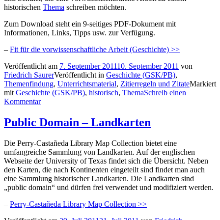
historischen
Thema
schreiben möchten.
Zum Download steht ein 9-seitiges PDF-Dokument mit
Informationen, Links, Tipps usw. zur Verfügung.
–
Fit für die vorwissenschaftliche Arbeit (Geschichte) >>
Veröffentlicht am
7. September 2011
10. September 2011
von
Friedrich Saurer
Veröffentlicht in
Geschichte (GSK/PB)
,
Themenfindung
,
Unterrichtsmaterial
,
Zitierregeln und Zitate
Markiert
mit
Geschichte (GSK/PB)
,
historisch
,
Thema
Schreib einen
Kommentar
Public Domain – Landkarten
Die Perry-Castañeda Library Map Collection bietet eine
umfangreiche Sammlung von Landkarten. Auf der englischen
Webseite der University of Texas findet sich die Übersicht. Neben
den Karten, die nach Kontinenten eingeteilt sind findet man auch
eine Sammlung historischer Landkarten. Die Landkarten sind
„public domain“ und dürfen frei verwendet und modifiziert werden.
–
Perry-Castañeda Library Map Collection >>