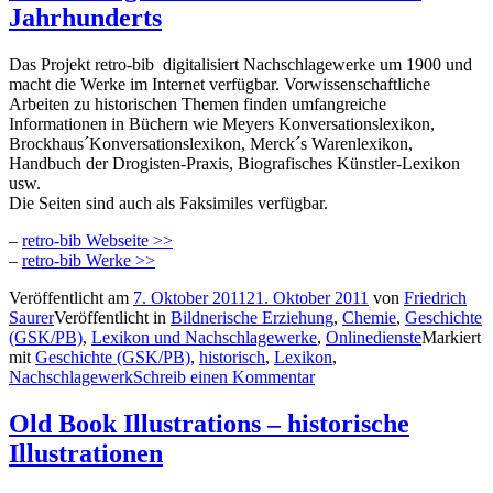
Jahrhunderts
Das Projekt retro-bib digitalisiert Nachschlagewerke um 1900 und
macht die Werke im Internet verfügbar. Vorwissenschaftliche
Arbeiten zu historischen Themen finden umfangreiche
Informationen in Büchern wie Meyers Konversationslexikon,
Brockhaus´Konversationslexikon, Merck´s Warenlexikon,
Handbuch der Drogisten-Praxis, Biografisches Künstler-Lexikon
usw.
Die Seiten sind auch als Faksimiles verfügbar.
–
retro-bib Webseite >>
–
retro-bib Werke >>
Veröffentlicht am
7. Oktober 2011
21. Oktober 2011
von
Friedrich
Saurer
Veröffentlicht in
Bildnerische Erziehung
,
Chemie
,
Geschichte
(GSK/PB)
,
Lexikon und Nachschlagewerke
,
Onlinedienste
Markiert
mit
Geschichte (GSK/PB)
,
historisch
,
Lexikon
,
Nachschlagewerk
Schreib einen Kommentar
Old Book Illustrations – historische
Illustrationen