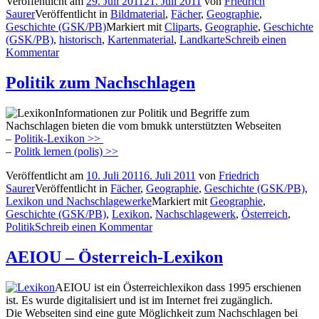
Veröffentlicht am
29. Juli 2011
21. Juli 2011
von
Friedrich
Saurer
Veröffentlicht in
Bildmaterial
,
Fächer
,
Geographie
,
Geschichte (GSK/PB)
Markiert mit
Cliparts
,
Geographie
,
Geschichte
(GSK/PB)
,
historisch
,
Kartenmaterial
,
Landkarte
Schreib einen
Kommentar
Politik zum Nachschlagen
Informationen zur Politik und Begriffe zum
Nachschlagen bieten die vom bmukk unterstützten Webseiten
–
Politik-Lexikon >>
–
Politk lernen (polis) >>
Veröffentlicht am
10. Juli 2011
6. Juli 2011
von
Friedrich
Saurer
Veröffentlicht in
Fächer
,
Geographie
,
Geschichte (GSK/PB)
,
Lexikon und Nachschlagewerke
Markiert mit
Geographie
,
Geschichte (GSK/PB)
,
Lexikon
,
Nachschlagewerk
,
Österreich
,
Politik
Schreib einen Kommentar
AEIOU – Österreich-Lexikon
AEIOU ist ein Österreichlexikon dass 1995 erschienen
ist. Es wurde digitalisiert und ist im Internet frei zugänglich.
Die Webseiten sind eine gute Möglichkeit zum Nachschlagen bei