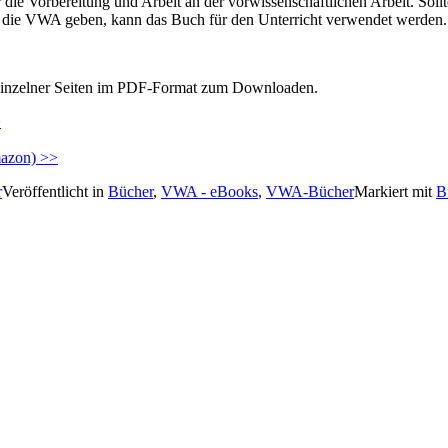
e Vorbereitung und Arbeit an der vorwissenschaftlichen Arbeit. Sollt
f die VWA geben, kann das Buch für den Unterricht verwendet werden.
 einzelner Seiten im PDF-Format zum Downloaden.
>
mazon) >>
r
Veröffentlicht in
Bücher
,
VWA - eBooks
,
VWA-Bücher
Markiert mit
B