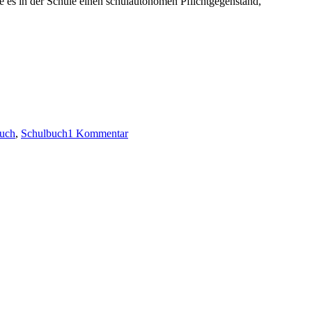
e es in der Schule einen schulautonomen Pflichtgegenstand,
uch
,
Schulbuch
1 Kommentar