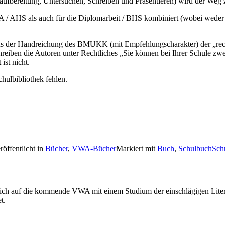
aufbereitung, Untersuchen, Schreiben und Präsentieren) wird der Weg z
/ AHS als auch für die Diplomarbeit / BHS kombiniert (wobei weder 
d aus der Handreichung des BMUKK (mit Empfehlungscharakter) der „rec
chreiben die Autoren unter Rechtliches „Sie können bei Ihrer Schule z
ist nicht.
chulbibliothek fehlen.
röffentlicht in
Bücher
,
VWA-Bücher
Markiert mit
Buch
,
Schulbuch
Sch
ich auf die kommende VWA mit einem Studium der einschlägigen Literatu
t.