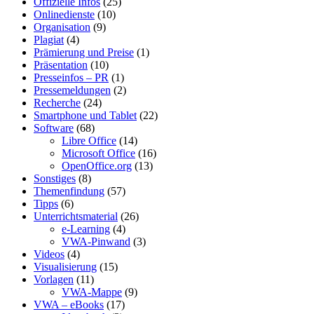
Offizielle Infos
(25)
Onlinedienste
(10)
Organisation
(9)
Plagiat
(4)
Prämierung und Preise
(1)
Präsentation
(10)
Presseinfos – PR
(1)
Pressemeldungen
(2)
Recherche
(24)
Smartphone und Tablet
(22)
Software
(68)
Libre Office
(14)
Microsoft Office
(16)
OpenOffice.org
(13)
Sonstiges
(8)
Themenfindung
(57)
Tipps
(6)
Unterrichtsmaterial
(26)
e-Learning
(4)
VWA-Pinwand
(3)
Videos
(4)
Visualisierung
(15)
Vorlagen
(11)
VWA-Mappe
(9)
VWA – eBooks
(17)