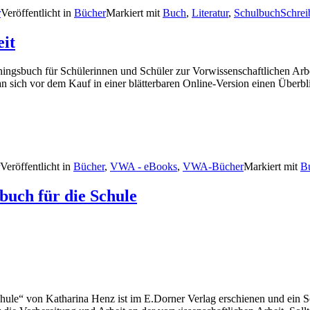
r
Veröffentlicht in
Bücher
Markiert mit
Buch
,
Literatur
,
Schulbuch
Schre
eit
ngsbuch für Schülerinnen und Schüler zur Vorwissenschaftlichen Arbei
an sich vor dem Kauf in einer blätterbaren Online-Version einen Überbl
Veröffentlicht in
Bücher
,
VWA - eBooks
,
VWA-Bücher
Markiert mit
B
buch für die Schule
hule“ von Katharina Henz ist im E.Dorner Verlag erschienen und ein Sc