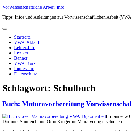
Zum
VorWissenschaftliche Arbeit .Info
Inhalt
Tipps, Infos und Anleitungen zur Vorwissenschaftlichen Arbeit (VW
springen
Primäres
Menü
Startseite
VWA-Ablauf
Lehrer-Info
Lexikon
Banner
VWA-Kurs
Impressum
Datenschutz
Schlagwort:
Schulbuch
Buch: Maturavorbereitung Vorwissenschaft
Im Jänner 201
Dominik Sinnreich und Odin Kröger im Manz Verlag erschienen.