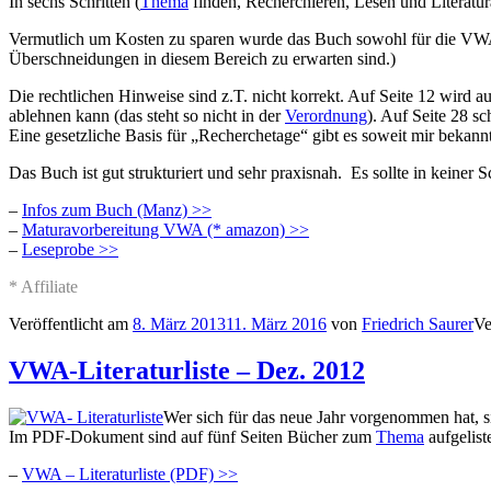
In sechs Schritten (
Thema
finden, Recherchieren, Lesen und Literatur
Vermutlich um Kosten zu sparen wurde das Buch sowohl für die VWA 
Überschneidungen in diesem Bereich zu erwarten sind.)
Die rechtlichen Hinweise sind z.T. nicht korrekt. Auf Seite 12 wir
ablehnen kann (das steht so nicht in der
Verordnung
). Auf Seite 28 s
Eine gesetzliche Basis für „Recherchetage“ gibt es soweit mir bekannt 
Das Buch ist gut strukturiert und sehr praxisnah. Es sollte in keiner S
–
Infos zum Buch (Manz) >>
–
Maturavorbereitung VWA (* amazon) >>
–
Leseprobe >>
* Affiliate
Veröffentlicht am
8. März 2013
11. März 2016
von
Friedrich Saurer
Ve
VWA-Literaturliste – Dez. 2012
Wer sich für das neue Jahr vorgenommen hat, s
Im PDF-Dokument sind auf fünf Seiten Bücher zum
Thema
aufgeliste
–
VWA – Literaturliste (PDF) >>