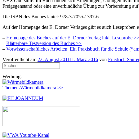
AHS Oberstufe. Im Buch finden sich Anleitungen, Übungen uvm. für di
Freigegenstand oder eine unverbindliche Übung zur Vorbereitung au
Die ISBN des Buches lautet: 978-3-7055-1397-6.
Auf der Homepage des E. Dorner Verlages gibt es auch Leseproben
–
Homepage des Buches auf der E. Dorner Verlag inkl. Leseprobe >
–
Blätterbare Testversion des Buches >>
–
Vorwissenschaftliches Arbeiten: Ein Praxisbuch für die Schule (*a
Veröffentlicht am
22. August 2011
11. März 2016
von
Friedrich Saure
Suchen
nach:
Werbung:
Themen-Wärmebildkamera >>