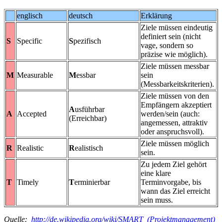
englisch
deutsch
Erklärung
Ziele müssen eindeutig
definiert sein (nicht
S
Specific
S
pezifisch
vage, sondern so
präzise wie möglich).
Ziele müssen messbar
M
Measurable
M
essbar
sein
(Messbarkeitskriterien).
Ziele müssen von den
Empfängern akzeptiert
A
usführbar
A
Accepted
werden/sein (auch:
(Erreichbar)
angemessen, attraktiv
oder anspruchsvoll).
Ziele müssen möglich
R
Realistic
R
ealistisch
sein.
Zu jedem Ziel gehört
eine klare
T
Timely
T
erminierbar
Terminvorgabe, bis
wann das Ziel erreicht
sein muss.
Quelle:
http://de.wikipedia.org/wiki/SMART_(Projektmanagement)