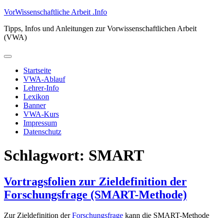
Zum
VorWissenschaftliche Arbeit .Info
Inhalt
Tipps, Infos und Anleitungen zur Vorwissenschaftlichen Arbeit
springen
(VWA)
Primäres
Menü
Startseite
VWA-Ablauf
Lehrer-Info
Lexikon
Banner
VWA-Kurs
Impressum
Datenschutz
Schlagwort:
SMART
Vortragsfolien zur Zieldefinition der
Forschungsfrage (SMART-Methode)
Zur Zieldefinition der
Forschungsfrage
kann die SMART-Methode