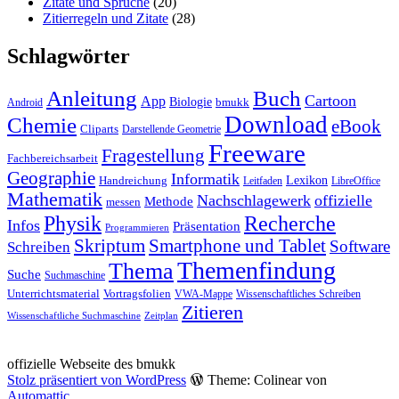
Zitate und Sprüche
(20)
Zitierregeln und Zitate
(28)
Schlagwörter
Anleitung
Buch
Cartoon
App
Biologie
bmukk
Android
Download
Chemie
eBook
Cliparts
Darstellende Geometrie
Freeware
Fragestellung
Fachbereichsarbeit
Geographie
Informatik
Lexikon
Handreichung
Leitfaden
LibreOffice
Mathematik
Nachschlagewerk
offizielle
Methode
messen
Physik
Recherche
Infos
Präsentation
Programmieren
Skriptum
Smartphone und Tablet
Software
Schreiben
Themenfindung
Thema
Suche
Suchmaschine
Unterrichtsmaterial
Vortragsfolien
VWA-Mappe
Wissenschaftliches Schreiben
Zitieren
Wissenschaftliche Suchmaschine
Zeitplan
offizielle Webseite des bmukk
Stolz präsentiert von WordPress
Theme: Colinear von
Automattic
.