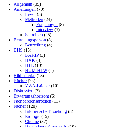
Allgemein
(35)
Anleitungen
(70)
Lesen
(3)
Methoden
(23)
Fragebogen
(8)
Interview
(5)
Schreiben
(25)
Betreuungsperson
(8)
Beurteilung
(4)
BHS
(15)
BAKIP
(3)
HAK
(3)
HTL
(10)
HUM-HLW
(1)
Bildmaterial
(18)
Bücher
(33)
VWA-Bücher
(10)
Diskussion
(2)
Erwartungshorizont
(6)
Fachbereichsarbeiten
(11)
Fächer
(128)
Bildnerische Erziehung
(8)
Biologie
(15)
Chemie
(37)
Darstellende Geometrie
(10)