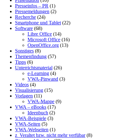
Präsentation
(10)
Presseinfos – PR
(1)
Pressemeldungen
(2)
Recherche
(24)
Smartphone und Tablet
(22)
Software
(68)
Libre Office
(14)
Microsoft Office
(16)
OpenOffice.org
(13)
Sonstiges
(8)
Themenfindung
(57)
Tipps
(6)
Unterrichtsmaterial
(26)
e-Learning
(4)
VWA-Pinwand
(3)
Videos
(4)
Visualisierung
(15)
Vorlagen
(11)
VWA-Mappe
(9)
VWA – eBooks
(17)
Ideenbuch
(2)
VWA-Beispiele
(3)
VWA-Seiten
(5)
VWA-Webseiten
(1)
z_Veraltet bzw. nicht mehr verfübar
(8)