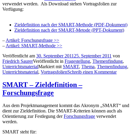
verwendet werden. Als Download stehen Vortragsfolien zur
Verfügung:
Zieldefinition nach der SMART-Methode (PDF-Dokument)
Zieldefinition nach der SMART-Metode (PPT-Dokument)
–
Artikel: Forschungsfrage >>
–
Artikel: SMART-Methode >>
Veröffentlicht am
30. September 2011
25. September 2011
von
Friedrich Saurer
Veröffentlicht in
Fragestellung
,
Themenfindung
,
Unterrichtsmaterial
Markiert mit
SMART
,
Thema
,
Themenfindung
,
Unterrichtsmaterial
,
Vortragsfolien
Schreib einen Kommentar
SMART – Zieldefinition –
Forschungsfrage
Aus dem Projektmanagement kommt das Akronym „SMART“ und
dient zur Zieldefinition. Die SMART-Kriterien können auch als
Orientierung zur Festlegung der
Forschungsfrage
verwendet
werden.
SMART steht für: