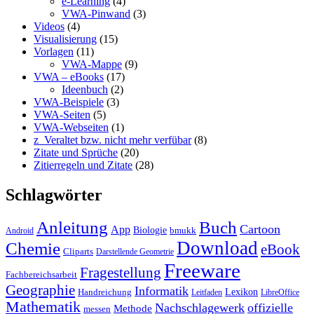
e-Learning
(4)
VWA-Pinwand
(3)
Videos
(4)
Visualisierung
(15)
Vorlagen
(11)
VWA-Mappe
(9)
VWA – eBooks
(17)
Ideenbuch
(2)
VWA-Beispiele
(3)
VWA-Seiten
(5)
VWA-Webseiten
(1)
z_Veraltet bzw. nicht mehr verfübar
(8)
Zitate und Sprüche
(20)
Zitierregeln und Zitate
(28)
Schlagwörter
Anleitung
Buch
Cartoon
App
Biologie
bmukk
Android
Download
Chemie
eBook
Cliparts
Darstellende Geometrie
Freeware
Fragestellung
Fachbereichsarbeit
Geographie
Informatik
Lexikon
Handreichung
Leitfaden
LibreOffice
Mathematik
Nachschlagewerk
offizielle
Methode
messen