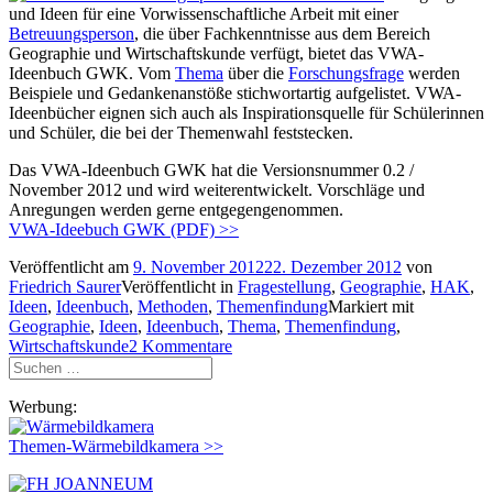
und Ideen für eine Vorwissenschaftliche Arbeit mit einer
Betreuungsperson
, die über Fachkenntnisse aus dem Bereich
Geographie und Wirtschaftskunde verfügt, bietet das VWA-
Ideenbuch GWK. Vom
Thema
über die
Forschungsfrage
werden
Beispiele und Gedankenanstöße stichwortartig aufgelistet. VWA-
Ideenbücher eignen sich auch als Inspirationsquelle für Schülerinnen
und Schüler, die bei der Themenwahl feststecken.
Das VWA-Ideenbuch GWK hat die Versionsnummer 0.2 /
November 2012 und wird weiterentwickelt. Vorschläge und
Anregungen werden gerne entgegengenommen.
VWA-Ideebuch GWK (PDF) >>
Veröffentlicht am
9. November 2012
22. Dezember 2012
von
Friedrich Saurer
Veröffentlicht in
Fragestellung
,
Geographie
,
HAK
,
Ideen
,
Ideenbuch
,
Methoden
,
Themenfindung
Markiert mit
Geographie
,
Ideen
,
Ideenbuch
,
Thema
,
Themenfindung
,
Wirtschaftskunde
2 Kommentare
Suchen
nach:
Werbung:
Themen-Wärmebildkamera >>