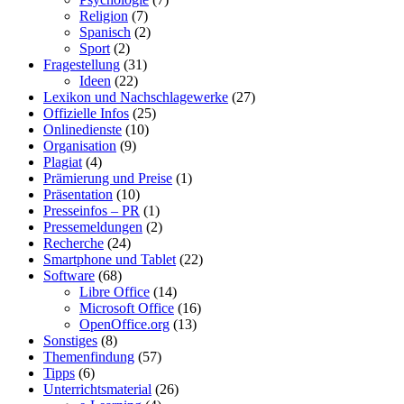
Religion
(7)
Spanisch
(2)
Sport
(2)
Fragestellung
(31)
Ideen
(22)
Lexikon und Nachschlagewerke
(27)
Offizielle Infos
(25)
Onlinedienste
(10)
Organisation
(9)
Plagiat
(4)
Prämierung und Preise
(1)
Präsentation
(10)
Presseinfos – PR
(1)
Pressemeldungen
(2)
Recherche
(24)
Smartphone und Tablet
(22)
Software
(68)
Libre Office
(14)
Microsoft Office
(16)
OpenOffice.org
(13)
Sonstiges
(8)
Themenfindung
(57)
Tipps
(6)
Unterrichtsmaterial
(26)