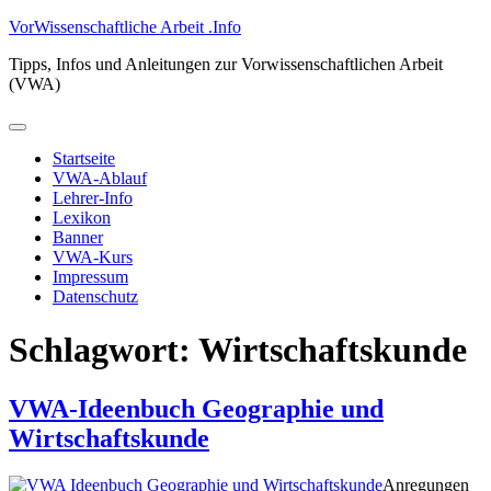
Zum
VorWissenschaftliche Arbeit .Info
Inhalt
Tipps, Infos und Anleitungen zur Vorwissenschaftlichen Arbeit
springen
(VWA)
Primäres
Menü
Startseite
VWA-Ablauf
Lehrer-Info
Lexikon
Banner
VWA-Kurs
Impressum
Datenschutz
Schlagwort:
Wirtschaftskunde
VWA-Ideenbuch Geographie und
Wirtschaftskunde
Anregungen