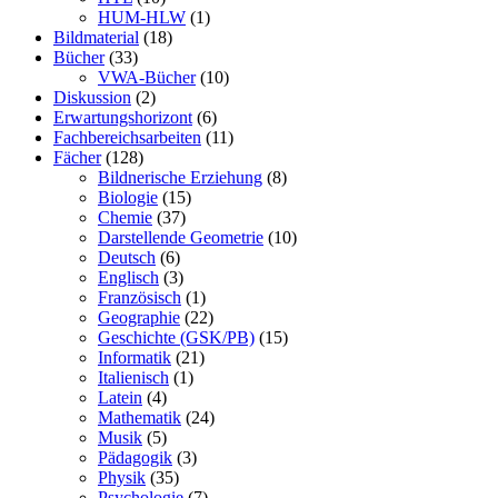
HUM-HLW
(1)
Bildmaterial
(18)
Bücher
(33)
VWA-Bücher
(10)
Diskussion
(2)
Erwartungshorizont
(6)
Fachbereichsarbeiten
(11)
Fächer
(128)
Bildnerische Erziehung
(8)
Biologie
(15)
Chemie
(37)
Darstellende Geometrie
(10)
Deutsch
(6)
Englisch
(3)
Französisch
(1)
Geographie
(22)
Geschichte (GSK/PB)
(15)
Informatik
(21)
Italienisch
(1)
Latein
(4)
Mathematik
(24)
Musik
(5)
Pädagogik
(3)
Physik
(35)
Psychologie
(7)