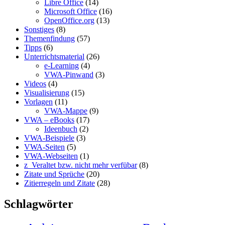
Libre Office
(14)
Microsoft Office
(16)
OpenOffice.org
(13)
Sonstiges
(8)
Themenfindung
(57)
Tipps
(6)
Unterrichtsmaterial
(26)
e-Learning
(4)
VWA-Pinwand
(3)
Videos
(4)
Visualisierung
(15)
Vorlagen
(11)
VWA-Mappe
(9)
VWA – eBooks
(17)
Ideenbuch
(2)
VWA-Beispiele
(3)
VWA-Seiten
(5)
VWA-Webseiten
(1)
z_Veraltet bzw. nicht mehr verfübar
(8)
Zitate und Sprüche
(20)
Zitierregeln und Zitate
(28)
Schlagwörter