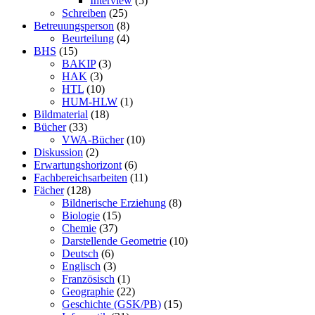
Interview
(5)
Schreiben
(25)
Betreuungsperson
(8)
Beurteilung
(4)
BHS
(15)
BAKIP
(3)
HAK
(3)
HTL
(10)
HUM-HLW
(1)
Bildmaterial
(18)
Bücher
(33)
VWA-Bücher
(10)
Diskussion
(2)
Erwartungshorizont
(6)
Fachbereichsarbeiten
(11)
Fächer
(128)
Bildnerische Erziehung
(8)
Biologie
(15)
Chemie
(37)
Darstellende Geometrie
(10)
Deutsch
(6)
Englisch
(3)
Französisch
(1)
Geographie
(22)
Geschichte (GSK/PB)
(15)