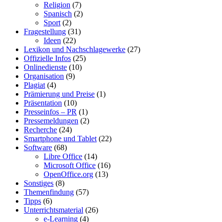
Religion
(7)
Spanisch
(2)
Sport
(2)
Fragestellung
(31)
Ideen
(22)
Lexikon und Nachschlagewerke
(27)
Offizielle Infos
(25)
Onlinedienste
(10)
Organisation
(9)
Plagiat
(4)
Prämierung und Preise
(1)
Präsentation
(10)
Presseinfos – PR
(1)
Pressemeldungen
(2)
Recherche
(24)
Smartphone und Tablet
(22)
Software
(68)
Libre Office
(14)
Microsoft Office
(16)
OpenOffice.org
(13)
Sonstiges
(8)
Themenfindung
(57)
Tipps
(6)
Unterrichtsmaterial
(26)
e-Learning
(4)