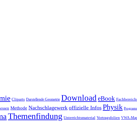
Download
mie
eBook
Cliparts
Fachbereichs
Darstellende Geometrie
Physik
Nachschlagewerk
offizielle Infos
Methode
essen
Program
Themenfindung
ma
Unterrichtsmaterial
Vortragsfolien
VWA-Map