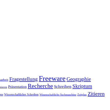
Freeware
Fragestellung
Geographie
arbeit
Recherche
Skriptum
Schreiben
Präsentation
mieren
Zitieren
pe
Wissenschaftliches Schreiben
Wissenschaftliche Suchmaschine
Zeitplan