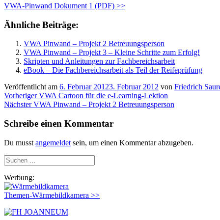
VWA-Pinwand Dokument 1 (PDF) >>
Ähnliche Beiträge:
VWA Pinwand – Projekt 2 Betreuungsperson
VWA Pinwand – Projekt 3 – Kleine Schritte zum Erfolg!
Skripten und Anleitungen zur Fachbereichsarbeit
eBook – Die Fachbereichsarbeit als Teil der Reifeprüfung
Veröffentlicht am
6. Februar 2012
3. Februar 2012
von
Friedrich Saur
Beitragsnavigation
Vorheriger
Vorheriger
VWA Cartoon für die e-Learning-Lektion
Nächster
Beitrag:
Nächster
VWA Pinwand – Projekt 2 Betreuungsperson
Beitrag:
Schreibe einen Kommentar
Du musst
angemeldet
sein, um einen Kommentar abzugeben.
Suchen
nach:
Werbung:
Themen-Wärmebildkamera >>