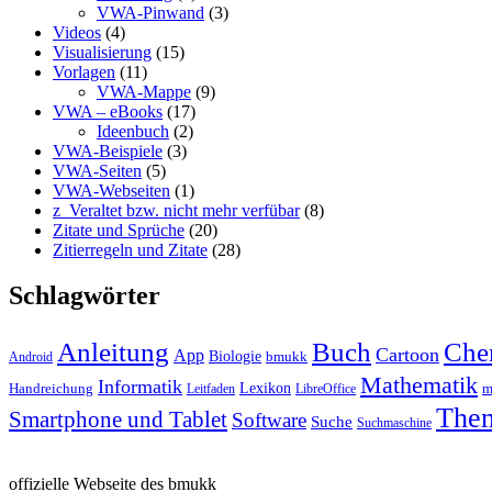
VWA-Pinwand
(3)
Videos
(4)
Visualisierung
(15)
Vorlagen
(11)
VWA-Mappe
(9)
VWA – eBooks
(17)
Ideenbuch
(2)
VWA-Beispiele
(3)
VWA-Seiten
(5)
VWA-Webseiten
(1)
z_Veraltet bzw. nicht mehr verfübar
(8)
Zitate und Sprüche
(20)
Zitierregeln und Zitate
(28)
Schlagwörter
Anleitung
Buch
Che
Cartoon
App
Biologie
bmukk
Android
Mathematik
Informatik
Lexikon
Handreichung
m
Leitfaden
LibreOffice
The
Smartphone und Tablet
Software
Suche
Suchmaschine
offizielle Webseite des bmukk