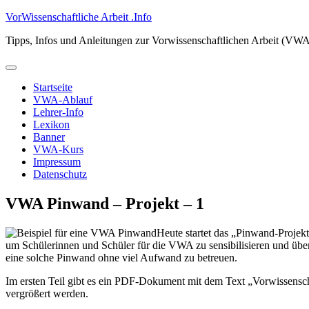
Zum
VorWissenschaftliche Arbeit .Info
Inhalt
Tipps, Infos und Anleitungen zur Vorwissenschaftlichen Arbeit (VW
springen
Primäres
Menü
Startseite
VWA-Ablauf
Lehrer-Info
Lexikon
Banner
VWA-Kurs
Impressum
Datenschutz
VWA Pinwand – Projekt – 1
Heute startet das „Pinwand-Projekt
um Schülerinnen und Schüler für die VWA zu sensibilisieren und über
eine solche Pinwand ohne viel Aufwand zu betreuen.
Im ersten Teil gibt es ein PDF-Dokument mit dem Text „Vorwissensc
vergrößert werden.