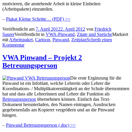
motivieren, die anstehende Arbeit in kleine Einheiten
(Arbeitspakete) einzuteilen.
–
Plakat Kleine Schritte… (PDF) >>
Veröffentlicht am
7. April 2012
2. April 2012
von
Friedrich
Saurer
Veröffentlicht in
VWA-Pinwand
,
Zitate und Sprüche
Markiert
mit
Arbeitspaket
,
Cartoon
,
Pinwand
,
Zeitplan
Schreib einen
Kommentar
VWA Pinwand – Projekt 2
Betreuungsperson
Die erste Ergänzung für die
Pinwand ist ein Infoblatt, welche Lehrerin oder Lehrer die
Koordinations- / Multiplikatorentätigkeit an der Schule übernommen
hat und dass alle Lehrerinnen und Lehrer die Funktion als
Betreuungsperson
übernehmen können. Einfach das Text-
Dokument herunterladen, den Namen eintragen, Ausdrucken
gegebenenfalls am Kopierer vergrößern und an die Pinwand
hängen.
–
Pinwand Betreuungsperson (.doc) >>