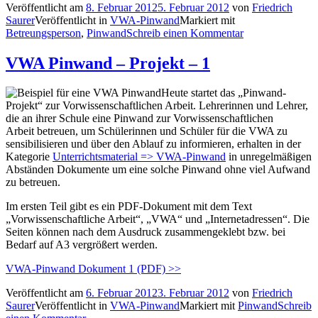
Veröffentlicht am
8. Februar 2012
5. Februar 2012
von
Friedrich
Saurer
Veröffentlicht in
VWA-Pinwand
Markiert mit
Betreungsperson
,
Pinwand
Schreib einen Kommentar
VWA Pinwand – Projekt – 1
Heute startet das „Pinwand-
Projekt“ zur Vorwissenschaftlichen Arbeit. Lehrerinnen und Lehrer,
die an ihrer Schule eine Pinwand zur Vorwissenschaftlichen
Arbeit betreuen, um Schülerinnen und Schüler für die VWA zu
sensibilisieren und über den Ablauf zu informieren, erhalten in der
Kategorie
Unterrichtsmaterial => VWA-Pinwand
in unregelmäßigen
Abständen Dokumente um eine solche Pinwand ohne viel Aufwand
zu betreuen.
Im ersten Teil gibt es ein PDF-Dokument mit dem Text
„Vorwissenschaftliche Arbeit“, „VWA“ und „Internetadressen“. Die
Seiten können nach dem Ausdruck zusammengeklebt bzw. bei
Bedarf auf A3 vergrößert werden.
VWA-Pinwand Dokument 1 (PDF) >>
Veröffentlicht am
6. Februar 2012
3. Februar 2012
von
Friedrich
Saurer
Veröffentlicht in
VWA-Pinwand
Markiert mit
Pinwand
Schreib