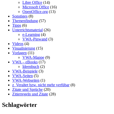
Libre Office
(14)
Microsoft Office
(16)
OpenOffice.org
(13)
Sonstiges
(8)
Themenfindung
(57)
Tipps
(6)
Unterrichtsmaterial
(26)
e-Learning
(4)
VWA-Pinwand
(3)
Videos
(4)
Visualisierung
(15)
Vorlagen
(11)
VWA-Mappe
(9)
VWA – eBooks
(17)
Ideenbuch
(2)
VWA-Beispiele
(3)
VWA-Seiten
(5)
VWA-Webseiten
(1)
z_Veraltet bzw. nicht mehr verfübar
(8)
Zitate und Sprüche
(20)
Zitierregeln und Zitate
(28)
Schlagwörter