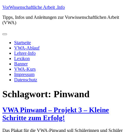
Zum
VorWissenschaftliche Arbeit .Info
Inhalt
Tipps, Infos und Anleitungen zur Vorwissenschaftlichen Arbeit
springen
(VWA)
Primäres
Menü
Startseite
VWA-Ablauf
Lehrer-Info
Lexikon
Banner
VWA-Kurs
Impressum
Datenschutz
Schlagwort:
Pinwand
VWA Pinwand – Projekt 3 – Kleine
Schritte zum Erfolg!
Das Plakat für die VWA-Pinwand soll Schülerinnen und Schüler