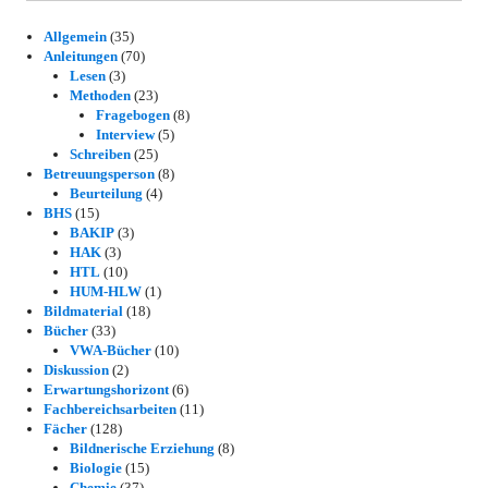
Allgemein
(35)
Anleitungen
(70)
Lesen
(3)
Methoden
(23)
Fragebogen
(8)
Interview
(5)
Schreiben
(25)
Betreuungsperson
(8)
Beurteilung
(4)
BHS
(15)
BAKIP
(3)
HAK
(3)
HTL
(10)
HUM-HLW
(1)
Bildmaterial
(18)
Bücher
(33)
VWA-Bücher
(10)
Diskussion
(2)
Erwartungshorizont
(6)
Fachbereichsarbeiten
(11)
Fächer
(128)
Bildnerische Erziehung
(8)
Biologie
(15)
Chemie
(37)