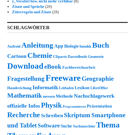
z_Veraltet bzw. nicht mehr verfübar
(8)
Zitate und Sprüche
(20)
Zitierregeln und Zitate
(28)
SCHLAGWÖRTER
Anleitung
Buch
App
Biologie
bmukk
Android
Chemie
Cartoon
Cliparts
Darstellende Geometrie
Download
eBook
Fachbereichsarbeit
Freeware
Fragestellung
Geographie
Informatik
Lexikon
Handreichung
Leitfaden
LibreOffice
Mathematik
Nachschlagewerk
Methode
messen
Physik
offizielle Infos
Präsentation
Programmieren
Recherche
Skriptum
Smartphone
Schreiben
Thema
und Tablet
Software
Suche
Suchmaschine