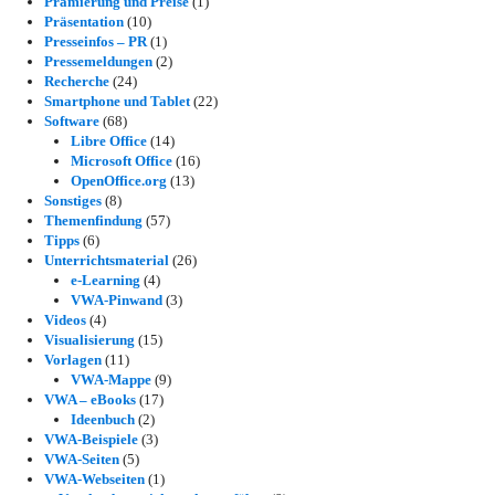
Prämierung und Preise
(1)
Präsentation
(10)
Presseinfos – PR
(1)
Pressemeldungen
(2)
Recherche
(24)
Smartphone und Tablet
(22)
Software
(68)
Libre Office
(14)
Microsoft Office
(16)
OpenOffice.org
(13)
Sonstiges
(8)
Themenfindung
(57)
Tipps
(6)
Unterrichtsmaterial
(26)
e-Learning
(4)
VWA-Pinwand
(3)
Videos
(4)
Visualisierung
(15)
Vorlagen
(11)
VWA-Mappe
(9)
VWA – eBooks
(17)
Ideenbuch
(2)
VWA-Beispiele
(3)
VWA-Seiten
(5)
VWA-Webseiten
(1)