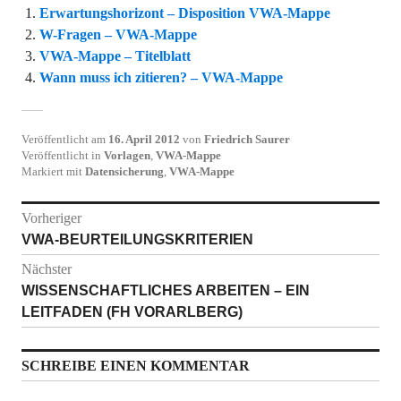
Erwartungshorizont – Disposition VWA-Mappe
W-Fragen – VWA-Mappe
VWA-Mappe – Titelblatt
Wann muss ich zitieren? – VWA-Mappe
Veröffentlicht am
16. April 2012
von
Friedrich Saurer
Veröffentlicht in
Vorlagen
,
VWA-Mappe
Markiert mit
Datensicherung
,
VWA-Mappe
Beitragsnavigation
Vorheriger
Vorheriger
VWA-BEURTEILUNGSKRITERIEN
Beitrag:
Nächster
Nächster
WISSENSCHAFTLICHES ARBEITEN – EIN
Beitrag:
LEITFADEN (FH VORARLBERG)
SCHREIBE EINEN KOMMENTAR