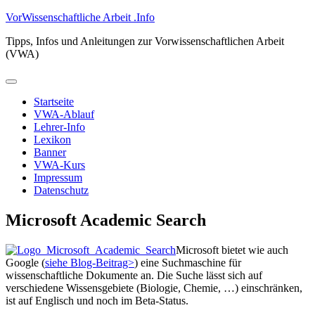
Zum
VorWissenschaftliche Arbeit .Info
Inhalt
Tipps, Infos und Anleitungen zur Vorwissenschaftlichen Arbeit
springen
(VWA)
Primäres
Menü
Startseite
VWA-Ablauf
Lehrer-Info
Lexikon
Banner
VWA-Kurs
Impressum
Datenschutz
Microsoft Academic Search
Microsoft bietet wie auch
Google (
siehe Blog-Beitrag>
) eine Suchmaschine für
wissenschaftliche Dokumente an. Die Suche lässt sich auf
verschiedene Wissensgebiete (Biologie, Chemie, …) einschränken,
ist auf Englisch und noch im Beta-Status.