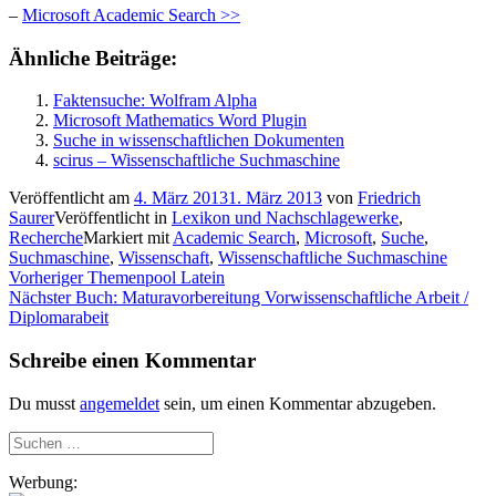
–
Microsoft Academic Search >>
Ähnliche Beiträge:
Faktensuche: Wolfram Alpha
Microsoft Mathematics Word Plugin
Suche in wissenschaftlichen Dokumenten
scirus – Wissenschaftliche Suchmaschine
Veröffentlicht am
4. März 2013
1. März 2013
von
Friedrich
Saurer
Veröffentlicht in
Lexikon und Nachschlagewerke
,
Recherche
Markiert mit
Academic Search
,
Microsoft
,
Suche
,
Suchmaschine
,
Wissenschaft
,
Wissenschaftliche Suchmaschine
Beitragsnavigation
Vorheriger
Vorheriger
Themenpool Latein
Nächster
Beitrag:
Nächster
Buch: Maturavorbereitung Vorwissenschaftliche Arbeit /
Beitrag:
Diplomarabeit
Schreibe einen Kommentar
Du musst
angemeldet
sein, um einen Kommentar abzugeben.
Suchen
nach:
Werbung: