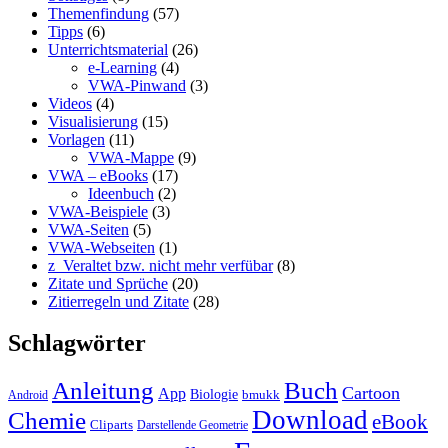
Themenfindung
(57)
Tipps
(6)
Unterrichtsmaterial
(26)
e-Learning
(4)
VWA-Pinwand
(3)
Videos
(4)
Visualisierung
(15)
Vorlagen
(11)
VWA-Mappe
(9)
VWA – eBooks
(17)
Ideenbuch
(2)
VWA-Beispiele
(3)
VWA-Seiten
(5)
VWA-Webseiten
(1)
z_Veraltet bzw. nicht mehr verfübar
(8)
Zitate und Sprüche
(20)
Zitierregeln und Zitate
(28)
Schlagwörter
Anleitung
Buch
Cartoon
App
Biologie
bmukk
Android
Download
Chemie
eBook
Cliparts
Darstellende Geometrie