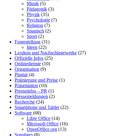
Musik
(5)
Pädagogik
(3)
Physik
(35)
Psychologie
(7)
Religion
(7)
Spanisch
(2)
Sport
(2)
Fragestellung
(31)
Ideen
(22)
Lexikon und Nachschlagewerke
(27)
Offizielle Infos
(25)
Onlinedienste
(10)
Organisation
(9)
Plagiat
(4)
Prämierung und Preise
(1)
Präsentation
(10)
Presseinfos – PR
(1)
Pressemeldungen
(2)
Recherche
(24)
Smartphone und Tablet
(22)
Software
(68)
Libre Office
(14)
Microsoft Office
(16)
OpenOffice.org
(13)
Sonstiges
(8)