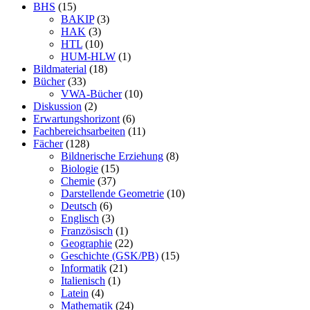
BHS
(15)
BAKIP
(3)
HAK
(3)
HTL
(10)
HUM-HLW
(1)
Bildmaterial
(18)
Bücher
(33)
VWA-Bücher
(10)
Diskussion
(2)
Erwartungshorizont
(6)
Fachbereichsarbeiten
(11)
Fächer
(128)
Bildnerische Erziehung
(8)
Biologie
(15)
Chemie
(37)
Darstellende Geometrie
(10)
Deutsch
(6)
Englisch
(3)
Französisch
(1)
Geographie
(22)
Geschichte (GSK/PB)
(15)
Informatik
(21)
Italienisch
(1)
Latein
(4)
Mathematik
(24)