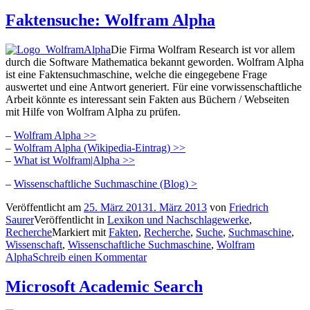
Faktensuche: Wolfram Alpha
Die Firma Wolfram Research ist vor allem
durch die Software Mathematica bekannt geworden. Wolfram Alpha
ist eine Faktensuchmaschine, welche die eingegebene Frage
auswertet und eine Antwort generiert. Für eine vorwissenschaftliche
Arbeit könnte es interessant sein Fakten aus Büchern / Webseiten
mit Hilfe von Wolfram Alpha zu prüfen.
–
Wolfram Alpha >>
–
Wolfram Alpha (Wikipedia-Eintrag) >>
–
What ist Wolfram|Alpha >>
–
Wissenschaftliche Suchmaschine (Blog) >
Veröffentlicht am
25. März 2013
1. März 2013
von
Friedrich
Saurer
Veröffentlicht in
Lexikon und Nachschlagewerke
,
Recherche
Markiert mit
Fakten
,
Recherche
,
Suche
,
Suchmaschine
,
Wissenschaft
,
Wissenschaftliche Suchmaschine
,
Wolfram
Alpha
Schreib einen Kommentar
Microsoft Academic Search