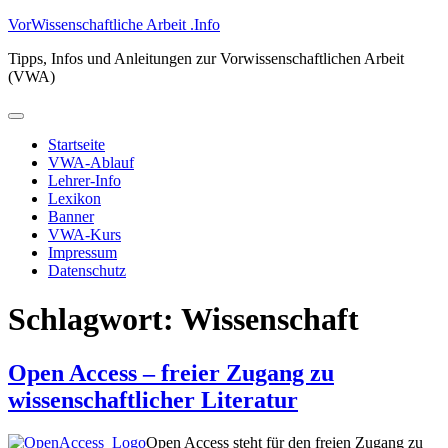
Zum
VorWissenschaftliche Arbeit .Info
Inhalt
Tipps, Infos und Anleitungen zur Vorwissenschaftlichen Arbeit
springen
(VWA)
Primäres
Menü
Startseite
VWA-Ablauf
Lehrer-Info
Lexikon
Banner
VWA-Kurs
Impressum
Datenschutz
Schlagwort:
Wissenschaft
Open Access – freier Zugang zu
wissenschaftlicher Literatur
Open Access steht für den freien Zugang zu