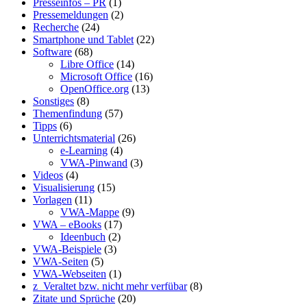
Presseinfos – PR
(1)
Pressemeldungen
(2)
Recherche
(24)
Smartphone und Tablet
(22)
Software
(68)
Libre Office
(14)
Microsoft Office
(16)
OpenOffice.org
(13)
Sonstiges
(8)
Themenfindung
(57)
Tipps
(6)
Unterrichtsmaterial
(26)
e-Learning
(4)
VWA-Pinwand
(3)
Videos
(4)
Visualisierung
(15)
Vorlagen
(11)
VWA-Mappe
(9)
VWA – eBooks
(17)
Ideenbuch
(2)
VWA-Beispiele
(3)
VWA-Seiten
(5)
VWA-Webseiten
(1)
z_Veraltet bzw. nicht mehr verfübar
(8)
Zitate und Sprüche
(20)