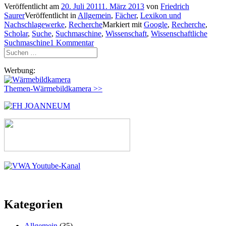
Veröffentlicht am
20. Juli 2011
1. März 2013
von
Friedrich
Saurer
Veröffentlicht in
Allgemein
,
Fächer
,
Lexikon und
Nachschlagewerke
,
Recherche
Markiert mit
Google
,
Recherche
,
Scholar
,
Suche
,
Suchmaschine
,
Wissenschaft
,
Wissenschaftliche
Suchmaschine
1 Kommentar
Suchen
nach:
Werbung:
Themen-Wärmebildkamera >>
Kategorien
Allgemein
(35)