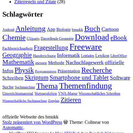
Zitierregeln und Zitate
(28)
Schlagwörter
Anleitung
Buch
Cartoon
App
Biologie
bmukk
Android
Download
Chemie
eBook
Cliparts
Darstellende Geometrie
Freeware
Fragestellung
Fachbereichsarbeit
Geographie
Informatik
Lexikon
Handreichung
Leitfaden
LibreOffice
Mathematik
Nachschlagewerk
offizielle
Methode
messen
Physik
Recherche
Infos
Präsentation
Programmieren
Skriptum
Smartphone und Tablet
Software
Schreiben
Themenfindung
Thema
Suche
Suchmaschine
Unterrichtsmaterial
Vortragsfolien
VWA-Mappe
Wissenschaftliches Schreiben
Zitieren
Wissenschaftliche Suchmaschine
Zeitplan
offizielle Webseite des bmukk
Stolz präsentiert von WordPress
Theme: Colinear von
Automattic
.