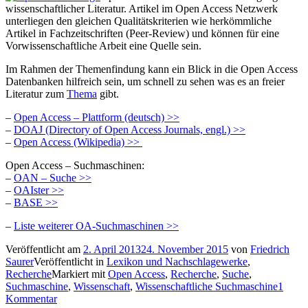
wissenschaftlicher Literatur. Artikel im Open Access Netzwerk
unterliegen den gleichen Qualitätskriterien wie herkömmliche
Artikel in Fachzeitschriften (Peer-Review) und können für eine
Vorwissenschaftliche Arbeit eine Quelle sein.
Im Rahmen der Themenfindung kann ein Blick in die Open Access
Datenbanken hilfreich sein, um schnell zu sehen was es an freier
Literatur zum
Thema
gibt.
–
Open Access – Plattform (deutsch) >>
–
DOAJ (Directory of Open Access Journals, engl.) >>
–
Open Access (Wikipedia) >>
Open Access – Suchmaschinen:
–
OAN – Suche >>
–
OAIster >>
–
BASE >>
–
Liste weiterer OA-Suchmaschinen >>
Veröffentlicht am
2. April 2013
24. November 2015
von
Friedrich
Saurer
Veröffentlicht in
Lexikon und Nachschlagewerke
,
Recherche
Markiert mit
Open Access
,
Recherche
,
Suche
,
Suchmaschine
,
Wissenschaft
,
Wissenschaftliche Suchmaschine
1
Kommentar