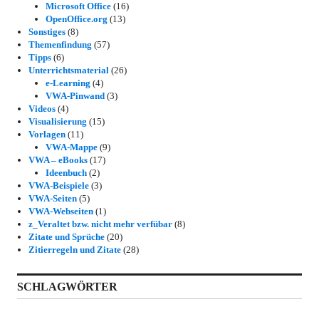
Microsoft Office
(16)
OpenOffice.org
(13)
Sonstiges
(8)
Themenfindung
(57)
Tipps
(6)
Unterrichtsmaterial
(26)
e-Learning
(4)
VWA-Pinwand
(3)
Videos
(4)
Visualisierung
(15)
Vorlagen
(11)
VWA-Mappe
(9)
VWA – eBooks
(17)
Ideenbuch
(2)
VWA-Beispiele
(3)
VWA-Seiten
(5)
VWA-Webseiten
(1)
z_Veraltet bzw. nicht mehr verfübar
(8)
Zitate und Sprüche
(20)
Zitierregeln und Zitate
(28)
SCHLAGWÖRTER