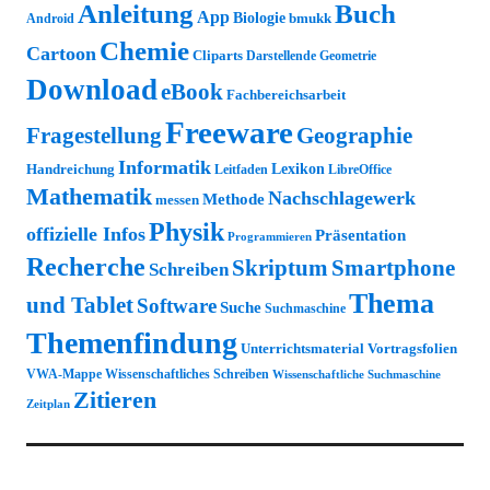
Anleitung
Buch
App
Biologie
bmukk
Android
Chemie
Cartoon
Cliparts
Darstellende Geometrie
Download
eBook
Fachbereichsarbeit
Freeware
Fragestellung
Geographie
Informatik
Lexikon
Handreichung
Leitfaden
LibreOffice
Mathematik
Nachschlagewerk
Methode
messen
Physik
offizielle Infos
Präsentation
Programmieren
Recherche
Skriptum
Smartphone
Schreiben
Thema
und Tablet
Software
Suche
Suchmaschine
Themenfindung
Unterrichtsmaterial
Vortragsfolien
VWA-Mappe
Wissenschaftliches Schreiben
Wissenschaftliche Suchmaschine
Zitieren
Zeitplan