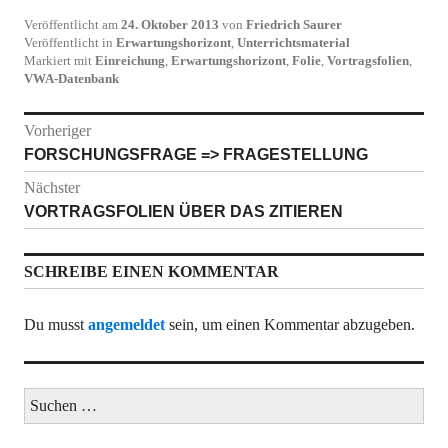
Veröffentlicht am
24. Oktober 2013
von
Friedrich Saurer
Veröffentlicht in
Erwartungshorizont
,
Unterrichtsmaterial
Markiert mit
Einreichung
,
Erwartungshorizont
,
Folie
,
Vortragsfolien
,
VWA-Datenbank
Beitragsnavigation
Vorheriger
Vorheriger
FORSCHUNGSFRAGE => FRAGESTELLUNG
Beitrag:
Nächster
Nächster
VORTRAGSFOLIEN ÜBER DAS ZITIEREN
Beitrag:
SCHREIBE EINEN KOMMENTAR
Du musst
angemeldet
sein, um einen Kommentar abzugeben.
Suchen
nach: