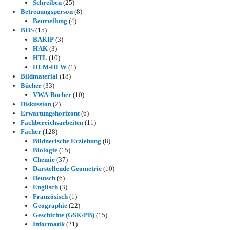
Schreiben
(25)
Betreuungsperson
(8)
Beurteilung
(4)
BHS
(15)
BAKIP
(3)
HAK
(3)
HTL
(10)
HUM-HLW
(1)
Bildmaterial
(18)
Bücher
(33)
VWA-Bücher
(10)
Diskussion
(2)
Erwartungshorizont
(6)
Fachbereichsarbeiten
(11)
Fächer
(128)
Bildnerische Erziehung
(8)
Biologie
(15)
Chemie
(37)
Darstellende Geometrie
(10)
Deutsch
(6)
Englisch
(3)
Französisch
(1)
Geographie
(22)
Geschichte (GSK/PB)
(15)
Informatik
(21)