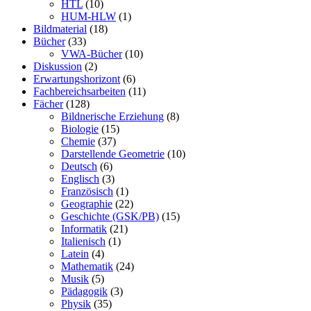
HTL
(10)
HUM-HLW
(1)
Bildmaterial
(18)
Bücher
(33)
VWA-Bücher
(10)
Diskussion
(2)
Erwartungshorizont
(6)
Fachbereichsarbeiten
(11)
Fächer
(128)
Bildnerische Erziehung
(8)
Biologie
(15)
Chemie
(37)
Darstellende Geometrie
(10)
Deutsch
(6)
Englisch
(3)
Französisch
(1)
Geographie
(22)
Geschichte (GSK/PB)
(15)
Informatik
(21)
Italienisch
(1)
Latein
(4)
Mathematik
(24)
Musik
(5)
Pädagogik
(3)
Physik
(35)