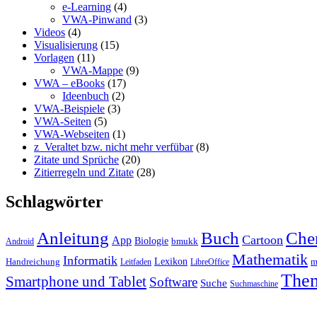
e-Learning
(4)
VWA-Pinwand
(3)
Videos
(4)
Visualisierung
(15)
Vorlagen
(11)
VWA-Mappe
(9)
VWA – eBooks
(17)
Ideenbuch
(2)
VWA-Beispiele
(3)
VWA-Seiten
(5)
VWA-Webseiten
(1)
z_Veraltet bzw. nicht mehr verfübar
(8)
Zitate und Sprüche
(20)
Zitierregeln und Zitate
(28)
Schlagwörter
Anleitung
Buch
Che
Cartoon
App
Biologie
bmukk
Android
Mathematik
Informatik
Lexikon
Handreichung
m
Leitfaden
LibreOffice
The
Smartphone und Tablet
Software
Suche
Suchmaschine