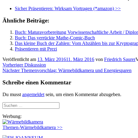
Sicher Präsentieren: Wirksam Vortragen (*amazon) >>
Ähnliche Beiträge:
Buch: Maturavorbereitung Vorwissenschaftliche Arbeit / Diplo
Buch: Das verrückte Mathe-Comic-Buch
Das kleine Buch der Zahlen: Vom Abzählen bis zur Kryptogra
Präsentieren mit Prezi
Veröffentlicht am
13. März 2016
11. März 2016
von
Friedrich Saurer
V
Beitragsnavigation
Vorheriger
Vorheriger
Diskussion
Nächster
Beitrag:
Nächster
Themenvorschlag: Wärmebildkamera und Energiesparen
Beitrag:
Schreibe einen Kommentar
Du musst
angemeldet
sein, um einen Kommentar abzugeben.
Suchen
nach:
Werbung:
Themen-Wärmebildkamera >>