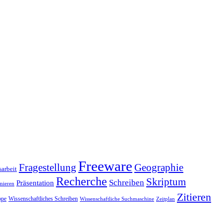
Freeware
Fragestellung
Geographie
arbeit
Recherche
Skriptum
Schreiben
Präsentation
mieren
Zitieren
pe
Wissenschaftliches Schreiben
Wissenschaftliche Suchmaschine
Zeitplan