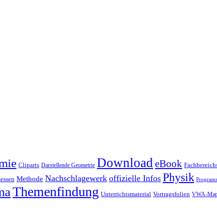
Download
mie
eBook
Cliparts
Fachbereichs
Darstellende Geometrie
Physik
Nachschlagewerk
offizielle Infos
Methode
essen
Program
Themenfindung
ma
Unterrichtsmaterial
Vortragsfolien
VWA-Map