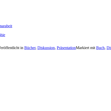
marabeit
phie
eröffentlicht in
Bücher
,
Diskussion
,
Präsentation
Markiert mit
Buch
,
Di