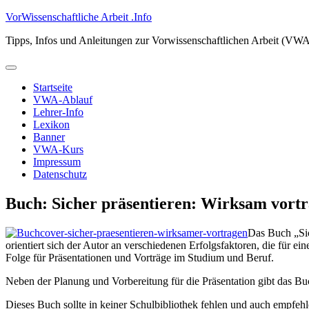
Zum
VorWissenschaftliche Arbeit .Info
Inhalt
Tipps, Infos und Anleitungen zur Vorwissenschaftlichen Arbeit (VW
springen
Primäres
Menü
Startseite
VWA-Ablauf
Lehrer-Info
Lexikon
Banner
VWA-Kurs
Impressum
Datenschutz
Buch: Sicher präsentieren: Wirksam vort
Das Buch „Sic
orientiert sich der Autor an verschiedenen Erfolgsfaktoren, die für ei
Folge für Präsentationen und Vorträge im Studium und Beruf.
Neben der Planung und Vorbereitung für die Präsentation gibt das Buc
Dieses Buch sollte in keiner Schulbibliothek fehlen und auch empfehl