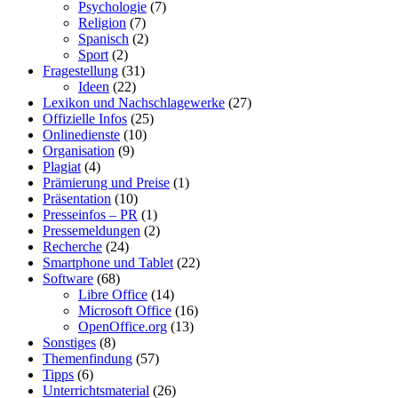
Psychologie
(7)
Religion
(7)
Spanisch
(2)
Sport
(2)
Fragestellung
(31)
Ideen
(22)
Lexikon und Nachschlagewerke
(27)
Offizielle Infos
(25)
Onlinedienste
(10)
Organisation
(9)
Plagiat
(4)
Prämierung und Preise
(1)
Präsentation
(10)
Presseinfos – PR
(1)
Pressemeldungen
(2)
Recherche
(24)
Smartphone und Tablet
(22)
Software
(68)
Libre Office
(14)
Microsoft Office
(16)
OpenOffice.org
(13)
Sonstiges
(8)
Themenfindung
(57)
Tipps
(6)
Unterrichtsmaterial
(26)