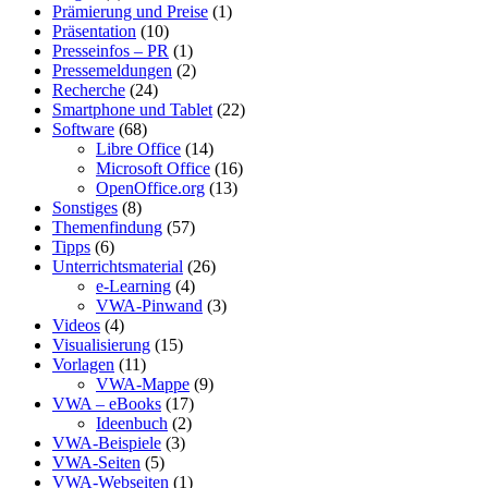
Prämierung und Preise
(1)
Präsentation
(10)
Presseinfos – PR
(1)
Pressemeldungen
(2)
Recherche
(24)
Smartphone und Tablet
(22)
Software
(68)
Libre Office
(14)
Microsoft Office
(16)
OpenOffice.org
(13)
Sonstiges
(8)
Themenfindung
(57)
Tipps
(6)
Unterrichtsmaterial
(26)
e-Learning
(4)
VWA-Pinwand
(3)
Videos
(4)
Visualisierung
(15)
Vorlagen
(11)
VWA-Mappe
(9)
VWA – eBooks
(17)
Ideenbuch
(2)
VWA-Beispiele
(3)
VWA-Seiten
(5)
VWA-Webseiten
(1)