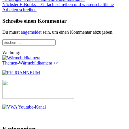
Beitragsnavigation
Nächster
Beitrag:
Nächster
E-Books – Einfach schreiben und wissenschaftliche
Beitrag:
Arbeiten schreiben
Schreibe einen Kommentar
Du musst
angemeldet
sein, um einen Kommentar abzugeben.
Suchen
nach:
Werbung:
Themen-Wärmebildkamera >>
Kategorien