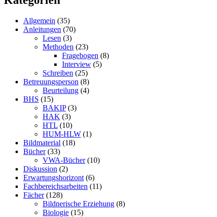
Allgemein
(35)
Anleitungen
(70)
Lesen
(3)
Methoden
(23)
Fragebogen
(8)
Interview
(5)
Schreiben
(25)
Betreuungsperson
(8)
Beurteilung
(4)
BHS
(15)
BAKIP
(3)
HAK
(3)
HTL
(10)
HUM-HLW
(1)
Bildmaterial
(18)
Bücher
(33)
VWA-Bücher
(10)
Diskussion
(2)
Erwartungshorizont
(6)
Fachbereichsarbeiten
(11)
Fächer
(128)
Bildnerische Erziehung
(8)
Biologie
(15)