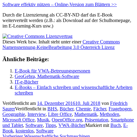
Software effektiv nützen – Online-Version zum Blättern >>
Durch die Lizenzierung als CC-BY-ND darf das E-Book
weiterverteilt werden (z.B.: als Download auf der Schulhomepage,
im E-Learning-Kurs usw.)
Dieses Werk bzw. Inhalt steht unter einer
Creative Commons
Namensnennung-KeineBearbeitung 3.0 Österreich Lizenz
Ähnliche Beiträge:
E-Book für VWA-Betreuungspersonen
GeoGebra, Mathematik-Software
IT-e-Bücher
E-Books – Einfach schreiben und wissenschaftliche Arbeiten
schreiben
Veröffentlicht am
14. Dezember 2016
10. Juli 2018
von
Friedrich
Saurer
Veröffentlicht in
BHS
,
Bücher
,
Chemie
,
Fächer
,
Fragebogen
,
Geographie
,
Interview
,
Libre Office
,
Mathematik
,
Methoden
,
Microsoft Office
,
Musik
,
OpenOffice.org
,
Präsentation
,
Smartphone
und Tablet
,
Software
,
Tipps
,
VWA-Bücher
Markiert mit
Buch
,
E-
Book
,
kostenlos
,
Software
Vorheriger
Vorheriger
Wissenschaftliche Suchmaschinen