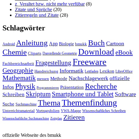
z_Veraltet bzw. nicht mehr verfübar
(8)
Zitate und Sprüche
(20)
Zitierregeln und Zitate
(28)
Schlagwörter
Anleitung
Buch
Cartoon
App
Biologie
bmukk
Android
Download
Chemie
eBook
Cliparts
Darstellende Geometrie
Freeware
Fragestellung
Fachbereichsarbeit
Geographie
Informatik
Lexikon
Handreichung
Leitfaden
LibreOffice
Mathematik
Nachschlagewerk
offizielle
Methode
messen
Physik
Recherche
Infos
Präsentation
Programmieren
Skriptum
Smartphone und Tablet
Software
Schreiben
Themenfindung
Thema
Suche
Suchmaschine
Unterrichtsmaterial
Vortragsfolien
VWA-Mappe
Wissenschaftliches Schreiben
Zitieren
Wissenschaftliche Suchmaschine
Zeitplan
offizielle Webseite des bmukk