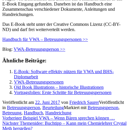
E-Book Eingang gefunden. Daneben ist das Handbuch eine
Zusammenschau verschiedener Dokumente, Anleitungen und
Handreichungen.
Das E-Book steht unter der Creative Commons Lizenz (CC-BY-
ND) und darf frei weiterverteilt werden.
Handbuch für VWA – Betreuungspersonen >>
Blog:
VWA-Betreuungsperson >>
Ähnliche Beiträge:
E-Book: Software effektiv nützen für VWA und BHS-
Diplomarbeit
VWA-Betreuungspersonen
Old Book Illustrations – historische Illustrationen
Vortragsfolien: Erste Schritte für Betreuungspersonen
Veröffentlicht am
22. Juni 2017
von
Friedrich Saurer
Veröffentlicht
in
Betreuungsperson
,
Beurteilung
Markiert mit
Betreungsperson
,
Betreuung
,
Handbuch
,
Handreichung
Beitragsnavigation
Vorheriger
Vorheriger
Beispiel VWA – Wenn Bären sprechen können …
Nächster
Beitrag:
Nächster
Themenidee: Buchtipp – Kann mein Chemielehrer Crystal
Beitrag:
Meth herstellen?