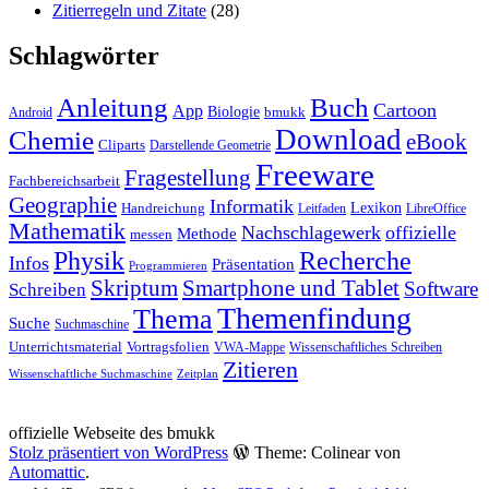
Zitierregeln und Zitate
(28)
Schlagwörter
Anleitung
Buch
Cartoon
App
Biologie
bmukk
Android
Download
Chemie
eBook
Cliparts
Darstellende Geometrie
Freeware
Fragestellung
Fachbereichsarbeit
Geographie
Informatik
Lexikon
Handreichung
Leitfaden
LibreOffice
Mathematik
Nachschlagewerk
offizielle
Methode
messen
Physik
Recherche
Infos
Präsentation
Programmieren
Skriptum
Smartphone und Tablet
Software
Schreiben
Themenfindung
Thema
Suche
Suchmaschine
Unterrichtsmaterial
Vortragsfolien
VWA-Mappe
Wissenschaftliches Schreiben
Zitieren
Wissenschaftliche Suchmaschine
Zeitplan
offizielle Webseite des bmukk
Stolz präsentiert von WordPress
Theme: Colinear von
Automattic
.