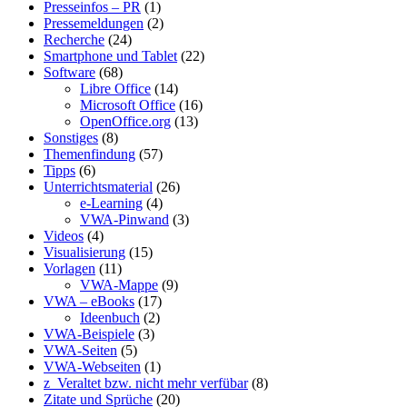
Presseinfos – PR
(1)
Pressemeldungen
(2)
Recherche
(24)
Smartphone und Tablet
(22)
Software
(68)
Libre Office
(14)
Microsoft Office
(16)
OpenOffice.org
(13)
Sonstiges
(8)
Themenfindung
(57)
Tipps
(6)
Unterrichtsmaterial
(26)
e-Learning
(4)
VWA-Pinwand
(3)
Videos
(4)
Visualisierung
(15)
Vorlagen
(11)
VWA-Mappe
(9)
VWA – eBooks
(17)
Ideenbuch
(2)
VWA-Beispiele
(3)
VWA-Seiten
(5)
VWA-Webseiten
(1)
z_Veraltet bzw. nicht mehr verfübar
(8)
Zitate und Sprüche
(20)