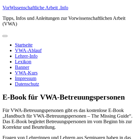
Zum
VorWissenschaftliche Arbeit .Info
Inhalt
Tipps, Infos und Anleitungen zur Vorwissenschaftlichen Arbeit
springen
(VWA)
Primäres
Menü
Startseite
VWA-Ablauf
Lehrer-Info
Lexikon
Banner
VWA-Kurs
Impressum
Datenschutz
E-Book für VWA-Betreuungspersonen
Für VWA-Betreuungspersonen gibt es das kostenlose E-Book
„Handbuch für VWA-Betreuungspersonen – The Missing Guide“.
Das E-Book begleitet Betreuungspersonen im vom Beginn bis zur
Korrektur und Beurteilung.
Fragen von Lehrerinnen und Lehrern aus Seminaren haben in das