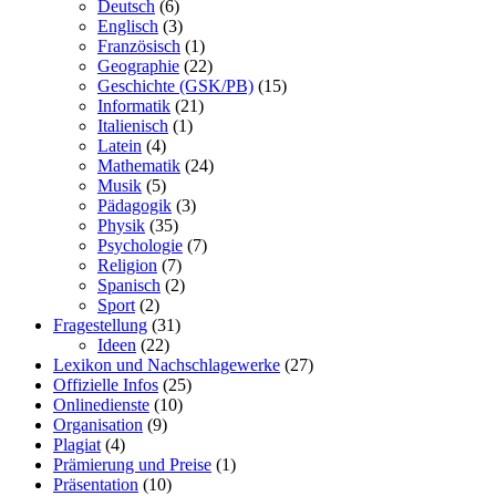
Deutsch
(6)
Englisch
(3)
Französisch
(1)
Geographie
(22)
Geschichte (GSK/PB)
(15)
Informatik
(21)
Italienisch
(1)
Latein
(4)
Mathematik
(24)
Musik
(5)
Pädagogik
(3)
Physik
(35)
Psychologie
(7)
Religion
(7)
Spanisch
(2)
Sport
(2)
Fragestellung
(31)
Ideen
(22)
Lexikon und Nachschlagewerke
(27)
Offizielle Infos
(25)
Onlinedienste
(10)
Organisation
(9)
Plagiat
(4)
Prämierung und Preise
(1)
Präsentation
(10)