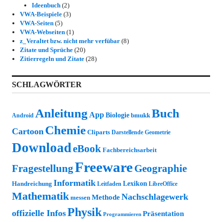
Ideenbuch
(2)
VWA-Beispiele
(3)
VWA-Seiten
(5)
VWA-Webseiten
(1)
z_Veraltet bzw. nicht mehr verfübar
(8)
Zitate und Sprüche
(20)
Zitierregeln und Zitate
(28)
SCHLAGWÖRTER
Anleitung
Buch
App
Biologie
bmukk
Android
Chemie
Cartoon
Cliparts
Darstellende Geometrie
Download
eBook
Fachbereichsarbeit
Freeware
Fragestellung
Geographie
Informatik
Lexikon
Handreichung
Leitfaden
LibreOffice
Mathematik
Nachschlagewerk
Methode
messen
Physik
offizielle Infos
Präsentation
Programmieren