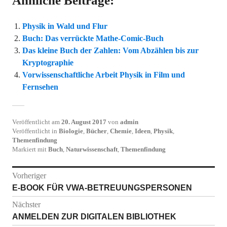
Ähnliche Beiträge:
Physik in Wald und Flur
Buch: Das verrückte Mathe-Comic-Buch
Das kleine Buch der Zahlen: Vom Abzählen bis zur
Kryptographie
Vorwissenschaftliche Arbeit Physik in Film und
Fernsehen
Veröffentlicht am
20. August 2017
von
admin
Veröffentlicht in
Biologie
,
Bücher
,
Chemie
,
Ideen
,
Physik
,
Themenfindung
Markiert mit
Buch
,
Naturwissenschaft
,
Themenfindung
Beitragsnavigation
Vorheriger
Vorheriger
E-BOOK FÜR VWA-BETREUUNGSPERSONEN
Beitrag:
Nächster
Nächster
ANMELDEN ZUR DIGITALEN BIBLIOTHEK