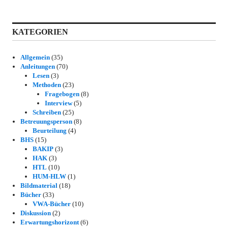
KATEGORIEN
Allgemein
(35)
Anleitungen
(70)
Lesen
(3)
Methoden
(23)
Fragebogen
(8)
Interview
(5)
Schreiben
(25)
Betreuungsperson
(8)
Beurteilung
(4)
BHS
(15)
BAKIP
(3)
HAK
(3)
HTL
(10)
HUM-HLW
(1)
Bildmaterial
(18)
Bücher
(33)
VWA-Bücher
(10)
Diskussion
(2)
Erwartungshorizont
(6)