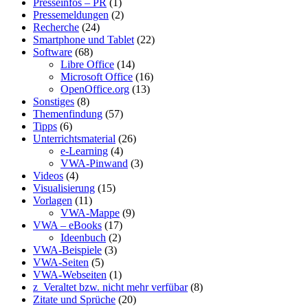
Presseinfos – PR
(1)
Pressemeldungen
(2)
Recherche
(24)
Smartphone und Tablet
(22)
Software
(68)
Libre Office
(14)
Microsoft Office
(16)
OpenOffice.org
(13)
Sonstiges
(8)
Themenfindung
(57)
Tipps
(6)
Unterrichtsmaterial
(26)
e-Learning
(4)
VWA-Pinwand
(3)
Videos
(4)
Visualisierung
(15)
Vorlagen
(11)
VWA-Mappe
(9)
VWA – eBooks
(17)
Ideenbuch
(2)
VWA-Beispiele
(3)
VWA-Seiten
(5)
VWA-Webseiten
(1)
z_Veraltet bzw. nicht mehr verfübar
(8)
Zitate und Sprüche
(20)