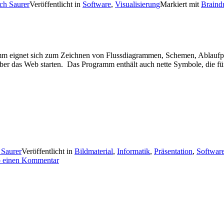
ich Saurer
Veröffentlicht in
Software
,
Visualisierung
Markiert mit
Brain
m eignet sich zum Zeichnen von Flussdiagrammen, Schemen, Ablaufpl
 über das Web starten. Das Programm enthält auch nette Symbole, die fü
 Saurer
Veröffentlicht in
Bildmaterial
,
Informatik
,
Präsentation
,
Softwar
b einen Kommentar