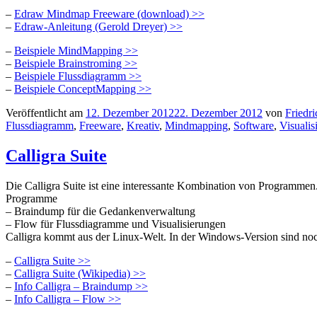
–
Edraw Mindmap Freeware (download) >>
–
Edraw-Anleitung (Gerold Dreyer) >>
–
Beispiele MindMapping >>
–
Beispiele Brainstroming >>
–
Beispiele Flussdiagramm >>
–
Beispiele ConceptMapping >>
Veröffentlicht am
12. Dezember 2012
22. Dezember 2012
von
Friedri
Flussdiagramm
,
Freeware
,
Kreativ
,
Mindmapping
,
Software
,
Visualis
Calligra Suite
Die Calligra Suite ist eine interessante Kombination von Programmen. 
Programme
– Braindump für die Gedankenverwaltung
– Flow für Flussdiagramme und Visualisierungen
Calligra kommt aus der Linux-Welt. In der Windows-Version sind noch
–
Calligra Suite >>
–
Calligra Suite (Wikipedia) >>
–
Info Calligra – Braindump >>
–
Info Calligra – Flow >>