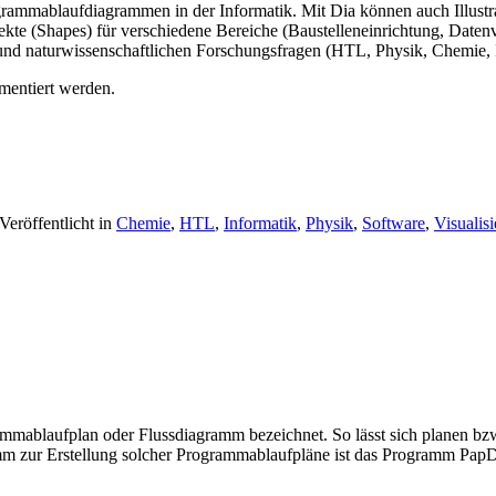
mmablaufdiagrammen in der Informatik. Mit Dia können auch Illustrati
ekte (Shapes) für verschiedene Bereiche (Baustelleneinrichtung, Daten
n und naturwissenschaftlichen Forschungsfragen (HTL, Physik, Chemie,
mentiert werden.
Veröffentlicht in
Chemie
,
HTL
,
Informatik
,
Physik
,
Software
,
Visualis
ammablaufplan oder Flussdiagramm bezeichnet. So lässt sich planen bz
amm zur Erstellung solcher Programmablaufpläne ist das Programm Pa