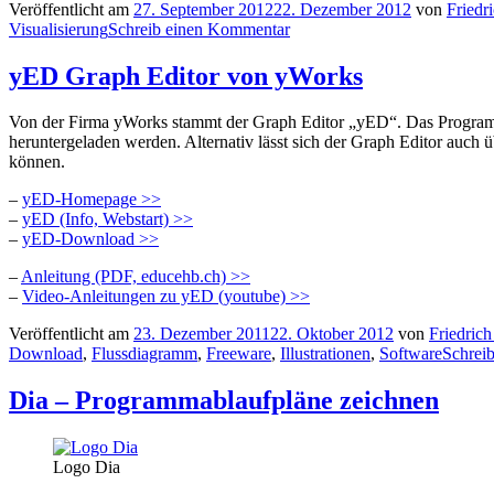
Veröffentlicht am
27. September 2012
22. Dezember 2012
von
Friedr
Visualisierung
Schreib einen Kommentar
yED Graph Editor von yWorks
Von der Firma yWorks stammt der Graph Editor „yED“. Das Program
heruntergeladen werden. Alternativ lässt sich der Graph Editor auch
können.
–
yED-Homepage >>
–
yED (Info, Webstart) >>
–
yED-Download >>
–
Anleitung (PDF, educehb.ch) >>
–
Video-Anleitungen zu yED (youtube) >>
Veröffentlicht am
23. Dezember 2011
22. Oktober 2012
von
Friedrich
Download
,
Flussdiagramm
,
Freeware
,
Illustrationen
,
Software
Schrei
Dia – Programmablaufpläne zeichnen
Logo Dia