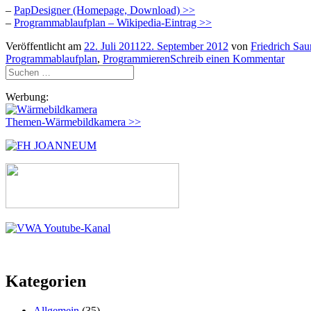
–
PapDesigner (Homepage, Download) >>
–
Programmablaufplan – Wikipedia-Eintrag >>
Veröffentlicht am
22. Juli 2011
22. September 2012
von
Friedrich Sau
Programmablaufplan
,
Programmieren
Schreib einen Kommentar
Suchen
nach:
Werbung:
Themen-Wärmebildkamera >>
Kategorien
Allgemein
(35)