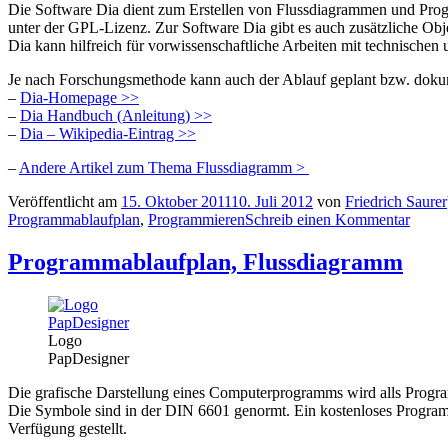
Die Software Dia dient zum Erstellen von Flussdiagrammen und Progra
unter der GPL-Lizenz. Zur Software Dia gibt es auch zusätzliche Obj
Dia kann hilfreich für vorwissenschaftliche Arbeiten mit technische
Je nach Forschungsmethode kann auch der Ablauf geplant bzw. doku
–
Dia-Homepage >>
–
Dia Handbuch (Anleitung) >>
–
Dia – Wikipedia-Eintrag >>
–
Andere Artikel zum Thema Flussdiagramm >
Veröffentlicht am
15. Oktober 2011
10. Juli 2012
von
Friedrich Saurer
Programmablaufplan
,
Programmieren
Schreib einen Kommentar
Programmablaufplan, Flussdiagramm
Logo
PapDesigner
Die grafische Darstellung eines Computerprogramms wird alls Progr
Die Symbole sind in der DIN 6601 genormt. Ein kostenloses Progr
Verfügung gestellt.