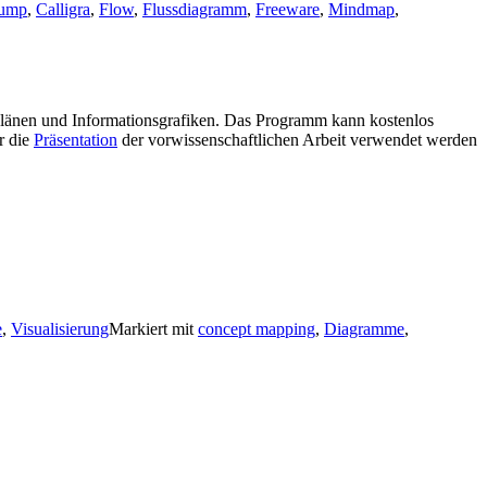
dump
,
Calligra
,
Flow
,
Flussdiagramm
,
Freeware
,
Mindmap
,
änen und Informationsgrafiken. Das Programm kann kostenlos
r die
Präsentation
der vorwissenschaftlichen Arbeit verwendet werden
e
,
Visualisierung
Markiert mit
concept mapping
,
Diagramme
,