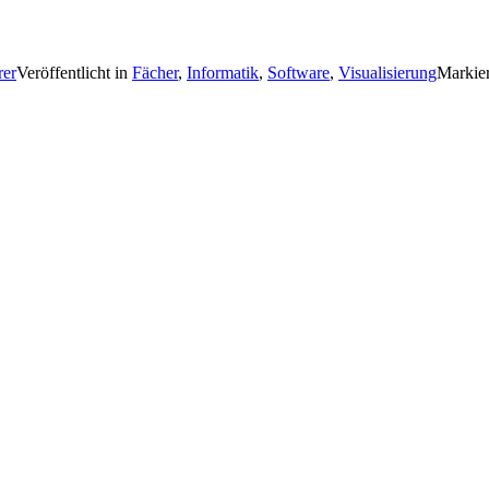
rer
Veröffentlicht in
Fächer
,
Informatik
,
Software
,
Visualisierung
Markier