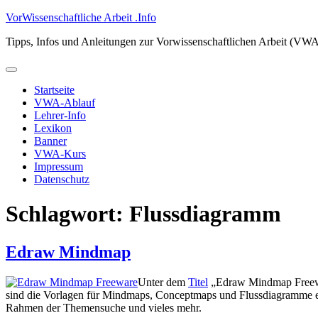
Zum
VorWissenschaftliche Arbeit .Info
Inhalt
Tipps, Infos und Anleitungen zur Vorwissenschaftlichen Arbeit (VW
springen
Primäres
Menü
Startseite
VWA-Ablauf
Lehrer-Info
Lexikon
Banner
VWA-Kurs
Impressum
Datenschutz
Schlagwort:
Flussdiagramm
Edraw Mindmap
Unter dem
Titel
„Edraw Mindmap Freewar
sind die Vorlagen für Mindmaps, Conceptmaps und Flussdiagramme en
Rahmen der Themensuche und vieles mehr.