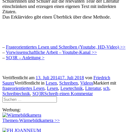
Schülerinnen und Schüler auf die relevanten Teile der Literatur
einschränken und erzeugen einen eigenen Text mit indirekten
Zitaten.
Das Erklärvideo gibt einen Überblick über diese Methode.
–
Frageorientiertes Lesen und Schreiben (Youtube, HD-Video) >>
–
Vorwissenschaftliche Arbeit – Youtube-Kanal >>
–
SQ3R – Anleitung >
Veröffentlicht am
13. Juli 2014
17. Juli 2018
von
Friedrich
Saurer
Veröffentlicht in
Lesen
,
Schreiben
,
Videos
Markiert mit
frageorientiertes Lesen
,
Lesen
,
Lesetechnik
,
Literatur
,
sch
,
Schreibtechnik
,
SQ3R
Schreib einen Kommentar
Suchen
nach:
Werbung:
Themen-Wärmebildkamera >>