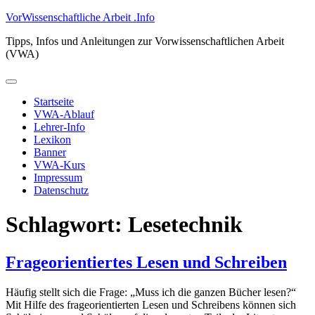
Zum
VorWissenschaftliche Arbeit .Info
Inhalt
Tipps, Infos und Anleitungen zur Vorwissenschaftlichen Arbeit
springen
(VWA)
Primäres
Menü
Startseite
VWA-Ablauf
Lehrer-Info
Lexikon
Banner
VWA-Kurs
Impressum
Datenschutz
Schlagwort:
Lesetechnik
Frageorientiertes Lesen und Schreiben
Häufig stellt sich die Frage: „Muss ich die ganzen Bücher lesen?“
Mit Hilfe des frageorientierten Lesen und Schreibens können sich