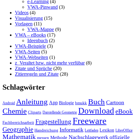
e-Learning
(4)
VWA-Pinwand
(3)
Videos
(4)
Visualisierung
(15)
Vorlagen
(11)
VWA-Mappe
(9)
VWA – eBooks
(17)
Ideenbuch
(2)
VWA-Beispiele
(3)
VWA-Seiten
(5)
VWA-Webseiten
(1)
z_Veraltet bzw. nicht mehr verfübar
(8)
Zitate und Sprüche
(20)
Zitierregeln und Zitate
(28)
Schlagwörter
Anleitung
Buch
Cartoon
App
Biologie
bmukk
Android
Download
Chemie
eBook
Cliparts
Darstellende Geometrie
Freeware
Fragestellung
Fachbereichsarbeit
Geographie
Informatik
Lexikon
Handreichung
Leitfaden
LibreOffice
Mathematik
Nachschlagewerk
offizielle
Methode
messen