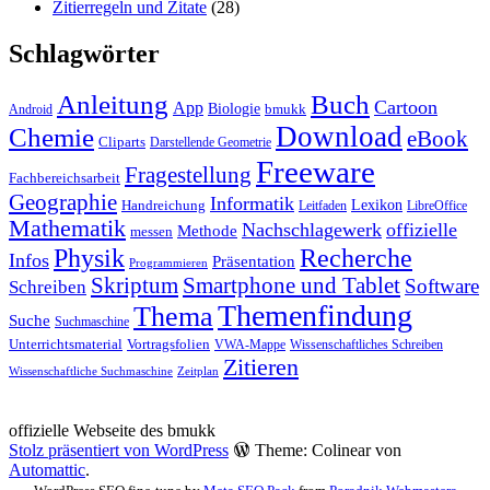
Zitierregeln und Zitate
(28)
Schlagwörter
Anleitung
Buch
Cartoon
App
Biologie
bmukk
Android
Download
Chemie
eBook
Cliparts
Darstellende Geometrie
Freeware
Fragestellung
Fachbereichsarbeit
Geographie
Informatik
Lexikon
Handreichung
Leitfaden
LibreOffice
Mathematik
Nachschlagewerk
offizielle
Methode
messen
Physik
Recherche
Infos
Präsentation
Programmieren
Skriptum
Smartphone und Tablet
Software
Schreiben
Themenfindung
Thema
Suche
Suchmaschine
Unterrichtsmaterial
Vortragsfolien
VWA-Mappe
Wissenschaftliches Schreiben
Zitieren
Wissenschaftliche Suchmaschine
Zeitplan
offizielle Webseite des bmukk
Stolz präsentiert von WordPress
Theme: Colinear von
Automattic
.