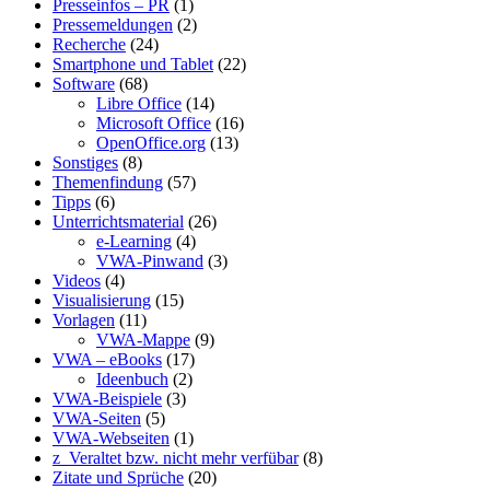
Presseinfos – PR
(1)
Pressemeldungen
(2)
Recherche
(24)
Smartphone und Tablet
(22)
Software
(68)
Libre Office
(14)
Microsoft Office
(16)
OpenOffice.org
(13)
Sonstiges
(8)
Themenfindung
(57)
Tipps
(6)
Unterrichtsmaterial
(26)
e-Learning
(4)
VWA-Pinwand
(3)
Videos
(4)
Visualisierung
(15)
Vorlagen
(11)
VWA-Mappe
(9)
VWA – eBooks
(17)
Ideenbuch
(2)
VWA-Beispiele
(3)
VWA-Seiten
(5)
VWA-Webseiten
(1)
z_Veraltet bzw. nicht mehr verfübar
(8)
Zitate und Sprüche
(20)