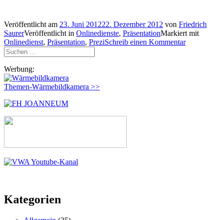
Veröffentlicht am
23. Juni 2012
22. Dezember 2012
von
Friedrich
Saurer
Veröffentlicht in
Onlinedienste
,
Präsentation
Markiert mit
Onlinedienst
,
Präsentation
,
Prezi
Schreib einen Kommentar
Suchen
nach:
Werbung:
Themen-Wärmebildkamera >>
Kategorien