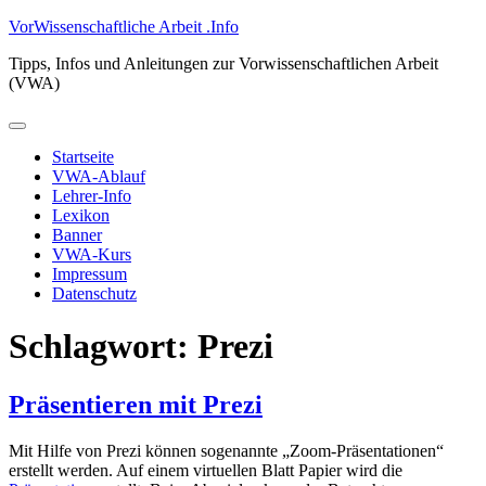
Zum
VorWissenschaftliche Arbeit .Info
Inhalt
Tipps, Infos und Anleitungen zur Vorwissenschaftlichen Arbeit
springen
(VWA)
Primäres
Menü
Startseite
VWA-Ablauf
Lehrer-Info
Lexikon
Banner
VWA-Kurs
Impressum
Datenschutz
Schlagwort:
Prezi
Präsentieren mit Prezi
Mit Hilfe von Prezi können sogenannte „Zoom-Präsentationen“
erstellt werden. Auf einem virtuellen Blatt Papier wird die