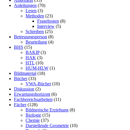
Allgemein
(35)
Anleitungen
(70)
Lesen
(3)
Methoden
(23)
Fragebogen
(8)
Interview
(5)
Schreiben
(25)
Betreuungsperson
(8)
Beurteilung
(4)
BHS
(15)
BAKIP
(3)
HAK
(3)
HTL
(10)
HUM-HLW
(1)
Bildmaterial
(18)
Bücher
(33)
VWA-Bücher
(10)
Diskussion
(2)
Erwartungshorizont
(6)
Fachbereichsarbeiten
(11)
Fächer
(128)
Bildnerische Erziehung
(8)
Biologie
(15)
Chemie
(37)
Darstellende Geometrie
(10)